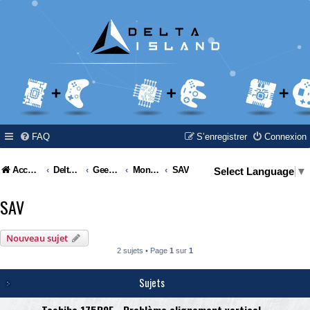
FAQ
S’enregistrer
Connexion
Accueil
Delta Island
Geek Zone
Moniteur Pro
SAV
Select Language
▼
SAV
Nouveau sujet
2 sujets • Page
1
sur
1
Sujets