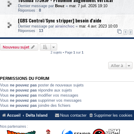
Toshiba 175R9F - Problème alignement vertical
Dernier message par
Bouz
«
mar. 7 juil. 2026 19:10
Réponses :
8
[GBS Control/Sync stripper] besoin d'aide
Dernier message par
airainchoc
«
mar. 4 avr. 2023 10:03
Réponses :
13
1
2
Nouveau sujet
2 sujets • Page
1
sur
1
Aller à
PERMISSIONS DU FORUM
Vous
ne pouvez pas
poster de nouveaux sujets
Vous
ne pouvez pas
répondre aux sujets
Vous
ne pouvez pas
modifier vos messages
Vous
ne pouvez pas
supprimer vos messages
Vous
ne pouvez pas
joindre des fichiers
Accueil
Delta Island
Nous contacter
Supprimer les cookies
Nos partenaires :