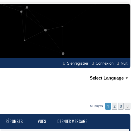
S’enregistrer
Connexion
Nuit
Select Language
▼
1
2
3
51 sujets
RÉPONSES
VUES
DERNIER MESSAGE