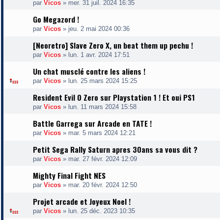
par
Vicos
»
mer. 31 juil. 2024 16:35
Go Megazord !
par
Vicos
»
jeu. 2 mai 2024 00:36
[Neoretro] Slave Zero X, un beat them up pechu !
par
Vicos
»
lun. 1 avr. 2024 17:51
Un chat musclé contre les aliens !
par
Vicos
»
lun. 25 mars 2024 15:25
Resident Evil 0 Zero sur Playstation 1 ! Et oui PS1
par
Vicos
»
lun. 11 mars 2024 15:58
Battle Garrega sur Arcade en TATE !
par
Vicos
»
mar. 5 mars 2024 12:21
Petit Sega Rally Saturn apres 30ans sa vous dit ?
par
Vicos
»
mar. 27 févr. 2024 12:09
Mighty Final Fight NES
par
Vicos
»
mar. 20 févr. 2024 12:50
Projet arcade et Joyeux Noel !
par
Vicos
»
lun. 25 déc. 2023 10:35