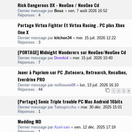
Rick Dangerous DX - NeoGeo / NeoGeo Cd
Dernier message par
Bouz
«
ven. 7 août 2026 16:52
Réponses :
4
Portage Virtua Fighter Et Virtua Racing . PC plus Xbox
One X
Dernier message par
kitchen34
«
mer. 15 juil. 2026 12:22
Réponses :
3
[PORTAGE] Midnight Wanderers sur NeoGeo/NeoGeo Cd
Dernier message par
Domkid
«
mer. 15 juil. 2026 10:40
Réponses :
7
Jouer à Paprium sur PC ,Batocera, Retroarch, Recalbox,
Everdrive PRO
Dernier message par
milhouse08
«
lun. 13 juil. 2026 16:10
Réponses :
44
1
2
3
4
[Portage] Sonic Triple trouble PC Mac Android 16bits
Dernier message par
Tatsupicchu
«
mar. 30 déc. 2025 15:01
Réponses :
1
Modding MD
Dernier message par
Azel-san
«
ven. 12 déc. 2025 17:19
Réponses :
1