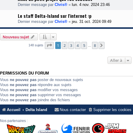
Dernier message par
Chris®
«
lun. 4 nov. 2024 23:46
Le staff Delta-Island sur l'internet :p
Dernier message par
Chris®
«
jeu. 31 oct. 2024 09:49
Nouveau sujet
Page
1
sur
8
1
2
3
4
5
8
Suivante
148 sujets
…
Aller à
PERMISSIONS DU FORUM
Vous
ne pouvez pas
poster de nouveaux sujets
Vous
ne pouvez pas
répondre aux sujets
Vous
ne pouvez pas
modifier vos messages
Vous
ne pouvez pas
supprimer vos messages
Vous
ne pouvez pas
joindre des fichiers
Accueil
Delta Island
Nous contacter
Supprimer les cookies
Nos partenaires :