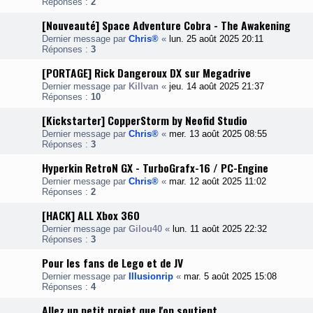
Réponses :
2
[Nouveauté] Space Adventure Cobra - The Awakening
Dernier message par
Chris®
«
lun. 25 août 2025 20:11
Réponses :
3
[PORTAGE] Rick Dangeroux DX sur Megadrive
Dernier message par
Killvan
«
jeu. 14 août 2025 21:37
Réponses :
10
[Kickstarter] CopperStorm by Neofid Studio
Dernier message par
Chris®
«
mer. 13 août 2025 08:55
Réponses :
3
Hyperkin RetroN GX - TurboGrafx-16 / PC-Engine
Dernier message par
Chris®
«
mar. 12 août 2025 11:02
Réponses :
2
[HACK] ALL Xbox 360
Dernier message par
Gilou40
«
lun. 11 août 2025 22:32
Réponses :
3
Pour les fans de Lego et de JV
Dernier message par
Illusionrip
«
mar. 5 août 2025 15:08
Réponses :
4
Allez un petit projet que l'on soutient