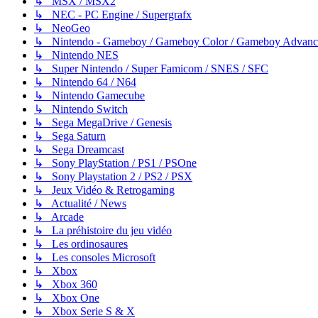
↳ MSX / MSX2
↳ NEC - PC Engine / Supergrafx
↳ NeoGeo
↳ Nintendo - Gameboy / Gameboy Color / Gameboy Advanc
↳ Nintendo NES
↳ Super Nintendo / Super Famicom / SNES / SFC
↳ Nintendo 64 / N64
↳ Nintendo Gamecube
↳ Nintendo Switch
↳ Sega MegaDrive / Genesis
↳ Sega Saturn
↳ Sega Dreamcast
↳ Sony PlayStation / PS1 / PSOne
↳ Sony Playstation 2 / PS2 / PSX
↳ Jeux Vidéo & Retrogaming
↳ Actualité / News
↳ Arcade
↳ La préhistoire du jeu vidéo
↳ Les ordinosaures
↳ Les consoles Microsoft
↳ Xbox
↳ Xbox 360
↳ Xbox One
↳ Xbox Serie S & X