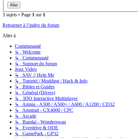
3 sujets • Page
1
sur
1
Retourner à l’index du forum
Aller à
Communauté
↳ Welcome
↳ Communauté
↳ Support du forum
Jeux Video
↳ SAV // Help Me
↳ Tutoriel / Modding / Hack & Info
↳ Bibles et Guides
↳ Général (Divers)
↳ 3DO Interactive Multiplayer
↳ Amiga - A500 / A500+ / A600 / A1200 / CD32
↳ Amstrad - GX4000 / CPC
↳ Arcade
↳ Bandai - Wonderswan
↳ Everdrive & ODE
↳ GamePark - GP32