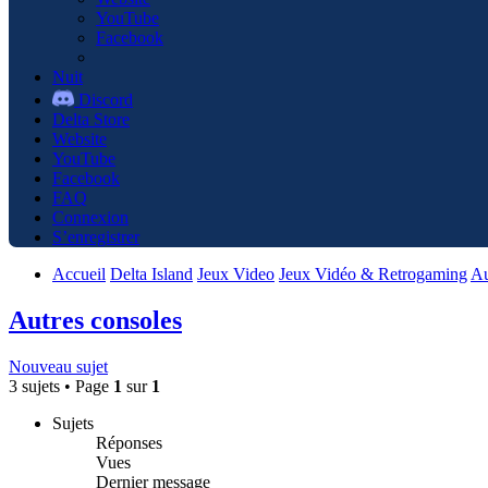
YouTube
Facebook
Nuit
Discord
Delta Store
Website
YouTube
Facebook
FAQ
Connexion
S’enregistrer
Accueil
Delta Island
Jeux Video
Jeux Vidéo & Retrogaming
Au
Autres consoles
Nouveau sujet
3 sujets • Page
1
sur
1
Sujets
Réponses
Vues
Dernier message