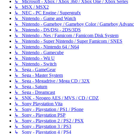
↳ Microsoft - Xbox / Xbox 360 / Xbox One / Xbox Series
↳ MSX / MSX2
↳ NEC - PC Engine / Supergrafx
↳ Nintendo - Game and Watch
↳ Nintendo - Gameboy / Gameboy Color / Gameboy Advanc
↳ Nintendo - DS/DSi - 2DS/3DS
↳ Nintendo - Nes / Famicom / Famicom Disk System
↳ Nintendo - Super Nintendo / Super Famicom / SNES
↳ Nintendo - Nintendo 64 / N64
↳ Nintendo - Gamecube
↳ Nintendo - Wii U
↳ Nintendo - Switch
↳ Sega - GameGear
↳ Sega - Master System
↳ Sega - Megadrive / Mega CD / 32X
↳ Sega - Saturn
↳ Sega - Dreamcast
↳ SNK - Neogeo AES / MVS / CD / CDZ
↳ Sony Playstation Vita
↳ Sony - Playstation / PS1 / PSone
↳ Sony - Playstation PSP
↳ Sony - Playstation 2 / PS2 / PSX
↳ Sony - Playstation 3 / PS3
↳ Sony - Playstation 4 / PS4