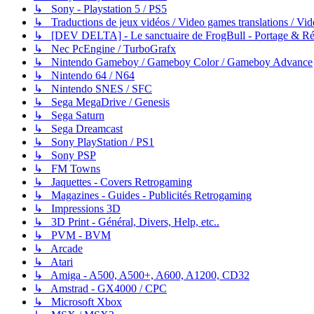
↳ Sony - Playstation 5 / PS5
↳ Traductions de jeux vidéos / Video games translations / V
↳ [DEV DELTA] - Le sanctuaire de FrogBull - Portage & Rét
↳ Nec PcEngine / TurboGrafx
↳ Nintendo Gameboy / Gameboy Color / Gameboy Advance
↳ Nintendo 64 / N64
↳ Nintendo SNES / SFC
↳ Sega MegaDrive / Genesis
↳ Sega Saturn
↳ Sega Dreamcast
↳ Sony PlayStation / PS1
↳ Sony PSP
↳ FM Towns
↳ Jaquettes - Covers Retrogaming
↳ Magazines - Guides - Publicités Retrogaming
↳ Impressions 3D
↳ 3D Print - Général, Divers, Help, etc..
↳ PVM - BVM
↳ Arcade
↳ Atari
↳ Amiga - A500, A500+, A600, A1200, CD32
↳ Amstrad - GX4000 / CPC
↳ Microsoft Xbox