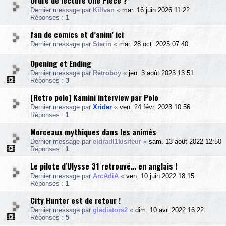
Ordre de lecture One Piece ?
Dernier message par
Killvan
«
mar. 16 juin 2026 11:22
Réponses :
1
fan de comics et d’anim’ ici
Dernier message par
Sterin
«
mar. 28 oct. 2025 07:40
Opening et Ending
Dernier message par
Rétroboy
«
jeu. 3 août 2023 13:51
Réponses :
3
[Retro polo] Kamini interview par Polo
Dernier message par
Xrider
«
ven. 24 févr. 2023 10:56
Réponses :
1
Morceaux mythiques dans les animés
Dernier message par
eldradl1kisiteur
«
sam. 13 août 2022 12:50
Réponses :
1
Le pilote d'Ulysse 31 retrouvé… en anglais !
Dernier message par
ArcAdiA
«
ven. 10 juin 2022 18:15
Réponses :
1
City Hunter est de retour !
Dernier message par
gladiators2
«
dim. 10 avr. 2022 16:22
Réponses :
5