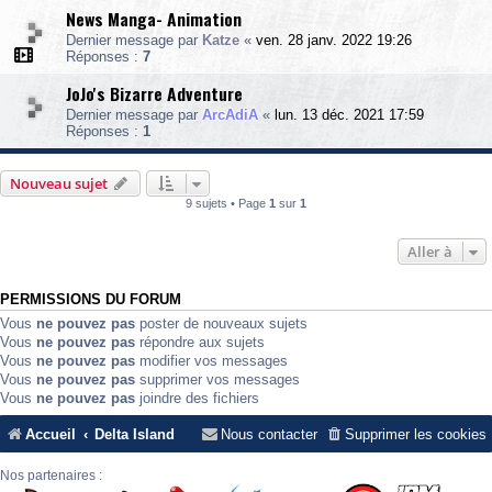
News Manga- Animation
Dernier message par
Katze
«
ven. 28 janv. 2022 19:26
Réponses :
7
JoJo's Bizarre Adventure
Dernier message par
ArcAdiA
«
lun. 13 déc. 2021 17:59
Réponses :
1
Nouveau sujet
9 sujets • Page
1
sur
1
Aller à
PERMISSIONS DU FORUM
Vous
ne pouvez pas
poster de nouveaux sujets
Vous
ne pouvez pas
répondre aux sujets
Vous
ne pouvez pas
modifier vos messages
Vous
ne pouvez pas
supprimer vos messages
Vous
ne pouvez pas
joindre des fichiers
Accueil
Delta Island
Nous contacter
Supprimer les cookies
Nos partenaires :