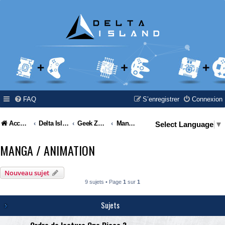
FAQ
S’enregistrer
Connexion
Accueil
Delta Island
Geek Zone
Manga / Animation
Select Language
▼
MANGA / ANIMATION
Nouveau sujet
9 sujets • Page
1
sur
1
Sujets