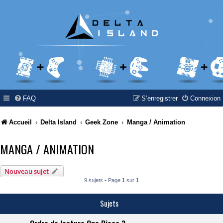
FAQ
S’enregistrer
Connexion
Accueil
Delta Island
Geek Zone
Manga / Animation
Select Language
▼
MANGA / ANIMATION
Nouveau sujet
9 sujets • Page
1
sur
1
Sujets