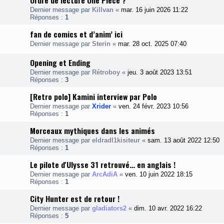
Ordre de lecture One Piece ?
Dernier message par
Killvan
«
mar. 16 juin 2026 11:22
Réponses :
1
fan de comics et d’anim’ ici
Dernier message par
Sterin
«
mar. 28 oct. 2025 07:40
Opening et Ending
Dernier message par
Rétroboy
«
jeu. 3 août 2023 13:51
Réponses :
3
[Retro polo] Kamini interview par Polo
Dernier message par
Xrider
«
ven. 24 févr. 2023 10:56
Réponses :
1
Morceaux mythiques dans les animés
Dernier message par
eldradl1kisiteur
«
sam. 13 août 2022 12:50
Réponses :
1
Le pilote d'Ulysse 31 retrouvé… en anglais !
Dernier message par
ArcAdiA
«
ven. 10 juin 2022 18:15
Réponses :
1
City Hunter est de retour !
Dernier message par
gladiators2
«
dim. 10 avr. 2022 16:22