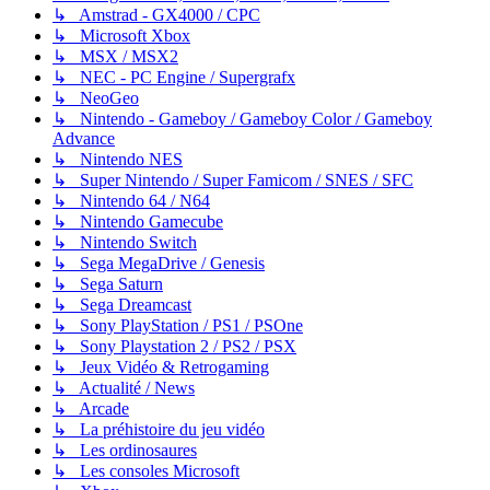
↳ Amstrad - GX4000 / CPC
↳ Microsoft Xbox
↳ MSX / MSX2
↳ NEC - PC Engine / Supergrafx
↳ NeoGeo
↳ Nintendo - Gameboy / Gameboy Color / Gameboy
Advance
↳ Nintendo NES
↳ Super Nintendo / Super Famicom / SNES / SFC
↳ Nintendo 64 / N64
↳ Nintendo Gamecube
↳ Nintendo Switch
↳ Sega MegaDrive / Genesis
↳ Sega Saturn
↳ Sega Dreamcast
↳ Sony PlayStation / PS1 / PSOne
↳ Sony Playstation 2 / PS2 / PSX
↳ Jeux Vidéo & Retrogaming
↳ Actualité / News
↳ Arcade
↳ La préhistoire du jeu vidéo
↳ Les ordinosaures
↳ Les consoles Microsoft