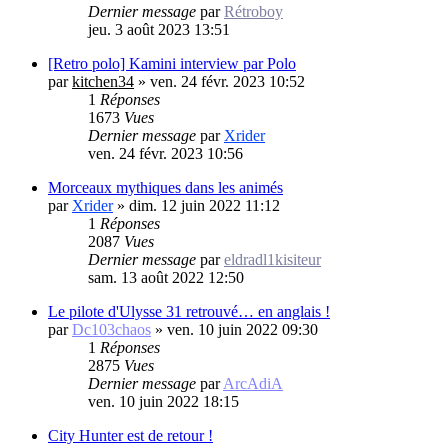
Dernier message
par
Rétroboy
jeu. 3 août 2023 13:51
[Retro polo] Kamini interview par Polo
par
kitchen34
»
ven. 24 févr. 2023 10:52
1
Réponses
1673
Vues
Dernier message
par
Xrider
ven. 24 févr. 2023 10:56
Morceaux mythiques dans les animés
par
Xrider
»
dim. 12 juin 2022 11:12
1
Réponses
2087
Vues
Dernier message
par
eldradl1kisiteur
sam. 13 août 2022 12:50
Le pilote d'Ulysse 31 retrouvé… en anglais !
par
Dc103chaos
»
ven. 10 juin 2022 09:30
1
Réponses
2875
Vues
Dernier message
par
ArcAdiA
ven. 10 juin 2022 18:15
City Hunter est de retour !