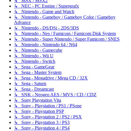
↳ MSX / MSX2
↳ NEC - PC Engine / Supergrafx
↳ Nintendo - Game and Watch
↳ Nintendo - Gameboy / Gameboy Color / Gameboy
Advance
↳ Nintendo - DS/DSi - 2DS/3DS
↳ Nintendo - Nes / Famicom / Famicom Disk System
↳ Nintendo - Super Nintendo / Super Famicom / SNES
↳ Nintendo - Nintendo 64 / N64
↳ Nintendo - Gamecube
↳ Nintendo - Wii U
↳ Nintendo - Switch
↳ Sega - GameGear
↳ Sega - Master System
↳ Sega - Megadrive / Mega CD / 32X
↳ Sega - Saturn
↳ Sega - Dreamcast
↳ SNK - Neogeo AES / MVS / CD / CDZ
↳ Sony Playstation Vita
↳ Sony - Playstation / PS1 / PSone
↳ Sony - Playstation PSP
↳ Sony - Playstation 2 / PS2 / PSX
↳ Sony - Playstation 3 / PS3
↳ Sony - Playstation 4 / PS4