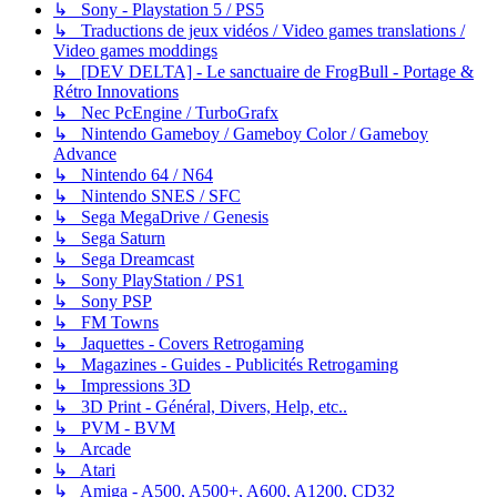
↳ Sony - Playstation 5 / PS5
↳ Traductions de jeux vidéos / Video games translations /
Video games moddings
↳ [DEV DELTA] - Le sanctuaire de FrogBull - Portage &
Rétro Innovations
↳ Nec PcEngine / TurboGrafx
↳ Nintendo Gameboy / Gameboy Color / Gameboy
Advance
↳ Nintendo 64 / N64
↳ Nintendo SNES / SFC
↳ Sega MegaDrive / Genesis
↳ Sega Saturn
↳ Sega Dreamcast
↳ Sony PlayStation / PS1
↳ Sony PSP
↳ FM Towns
↳ Jaquettes - Covers Retrogaming
↳ Magazines - Guides - Publicités Retrogaming
↳ Impressions 3D
↳ 3D Print - Général, Divers, Help, etc..
↳ PVM - BVM
↳ Arcade
↳ Atari
↳ Amiga - A500, A500+, A600, A1200, CD32