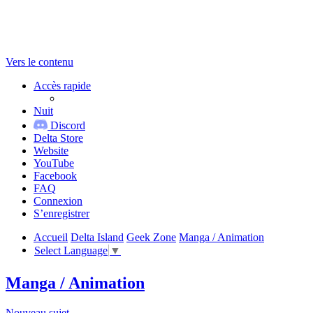
Vers le contenu
Accès rapide
Nuit
Discord
Delta Store
Website
YouTube
Facebook
FAQ
Connexion
S’enregistrer
Accueil
Delta Island
Geek Zone
Manga / Animation
Select Language
▼
Manga / Animation
Nouveau sujet