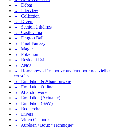
↳ Débat
↳ Interview
↳ Collection
↳ Divers
↳ Section à thèmes
↳ Castlevania
↳ Dragon Ball
↳ Final Fantasy
↳ Magic
↳ Pokemon
↳ Resident Evil
↳ Zelda
↳ Homebrew - Des nouveaux jeux pour nos vieilles
consoles
↳ Émulation & Abandonware
↳ Emulation Online
↳ Abandonware
↳ Emulation (Actualité)
↳ Emulation (SAV)
↳ Recherche
↳ Divers
↳ Vidéo Channels
↳ Aurélien / Bouz "Technique"