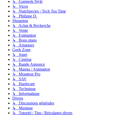
↳ Gangeek Style
↳ Vicos
↳ NutsSpecies \ Tech Tea Time
↳ Philippe D.
Shopping
↳ Achat & Recherche
↳ Vente
↳ Estimation
↳ Bons plans
↳ Arnaques
Geek Zone
↳ Jouet
↳ Cinéma
↳ Bande Annonce
↳ Manga / Animation
↳ Moniteur Pro
↳ SAV
↳ Hardware
↳ Technique
↳ Informatique
Divers
↳ Discussions générales
↳ Musique
↳ Tutoriel / Tips / Bricolages divers