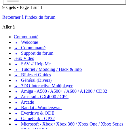
9 sujets • Page
1
sur
1
Retourner à l’index du forum
Aller à
Communauté
↳ Welcome
↳ Communauté
↳ Support du forum
Jeux Video
↳ SAV // Help Me
↳ Tutoriel / Modding / Hack & Info
↳ Bibles et Guides
↳ Général (Divers)
↳ 3DO Interactive Multiplayer
↳ Amiga - A500 / A500+ / A600 / A1200 / CD32
↳ Amstrad - GX4000 / CPC
↳ Arcade
↳ Bandai - Wonderswan
↳ Everdrive & ODE
↳ GamePark - GP32
↳ Microsoft - Xbox / Xbox 360 / Xbox One / Xbox Series