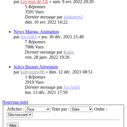
par
Les jeux de J-E
»
sam. 9 avr. 2022 20:20
5
Réponses
3591
Vues
Dernier message
par
gladiators2
dim. 10 avr. 2022 16:22
News Manga- Animation
par
ArcAdiA
»
jeu. 30 déc. 2021 21:48
7
Réponses
7986
Vues
Dernier message
par
Katze
ven. 28 janv. 2022 19:26
JoJo's Bizarre Adventure
par
kaliyuzzov88
»
dim. 12 déc. 2021 08:51
1
Réponses
2919
Vues
Dernier message
par
ArcAdiA
lun. 13 déc. 2021 17:59
Nouveau sujet
Afficher :
Trier par :
Ordre :