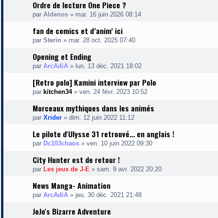
Ordre de lecture One Piece ?
par
Aldenos
»
mar. 16 juin 2026 08:14
fan de comics et d’anim’ ici
par
Sterin
»
mar. 28 oct. 2025 07:40
Opening et Ending
par
ArcAdiA
»
lun. 13 déc. 2021 18:02
[Retro polo] Kamini interview par Polo
par
kitchen34
»
ven. 24 févr. 2023 10:52
Morceaux mythiques dans les animés
par
Xrider
»
dim. 12 juin 2022 11:12
Le pilote d'Ulysse 31 retrouvé… en anglais !
par
Dc103chaos
»
ven. 10 juin 2022 09:30
City Hunter est de retour !
par
Les jeux de J-E
»
sam. 9 avr. 2022 20:20
News Manga- Animation
par
ArcAdiA
»
jeu. 30 déc. 2021 21:48
JoJo's Bizarre Adventure