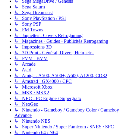
↳ Sega MegaDrive / Genesis
↳ Sega Saturn
↳ Sega Dreamcast
↳ Sony PlayStation / PS1
↳ Sony PSP
↳ FM Towns
↳ Jaquettes - Covers Retrogaming
↳ Magazines - Guides - Publicités Retrogaming
↳ Impressions 3D
↳ 3D Print - Général, Divers, Help, etc..
↳ PVM - BVM
↳ Arcade
↳ Atari
↳ Amiga - A500, A500+, A600, A1200, CD32
↳ Amstrad - GX4000 / CPC
↳ Microsoft Xbox
↳ MSX / MSX2
↳ NEC - PC Engine / Supergrafx
↳ NeoGeo
↳ Nintendo - Gameboy / Gameboy Color / Gameboy
Advance
↳ Nintendo NES
↳ Super Nintendo / Super Famicom / SNES / SFC
↳ Nintendo 64 / N64