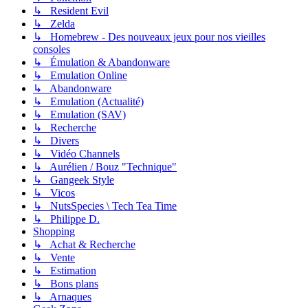
↳ Resident Evil
↳ Zelda
↳ Homebrew - Des nouveaux jeux pour nos vieilles
consoles
↳ Émulation & Abandonware
↳ Emulation Online
↳ Abandonware
↳ Emulation (Actualité)
↳ Emulation (SAV)
↳ Recherche
↳ Divers
↳ Vidéo Channels
↳ Aurélien / Bouz "Technique"
↳ Gangeek Style
↳ Vicos
↳ NutsSpecies \ Tech Tea Time
↳ Philippe D.
Shopping
↳ Achat & Recherche
↳ Vente
↳ Estimation
↳ Bons plans
↳ Arnaques