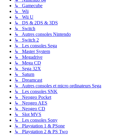
↳ Gamecube
↳ Wii
↳ Wii U
↳ DS & 2DS & 3DS
↳ Switch
↳ Autres consoles Nintendo
↳ Switch 2
↳ Les consoles Sega
↳ Master System
↳ Megadrive
↳ Mega CD
↳ Sega 32X
↳ Saturn
↳ Dreamcast
↳ Autres consoles et micro ordinateurs Sega
↳ Les consoles SNK
↳ Neogeo Pocket
↳ Neogeo AES
↳ Neogeo CD
↳ Slot MVS
↳ Les consoles Sony
↳ Playstation 1 & PSone
↳ Playstation 2 & PS Two