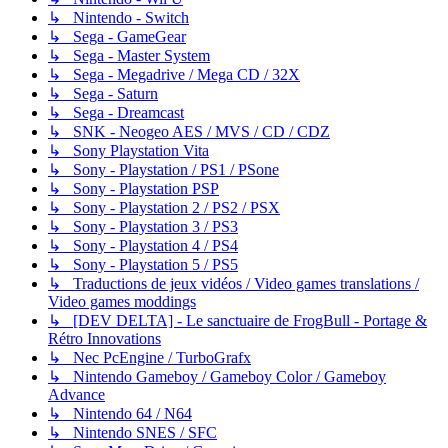
↳ Nintendo - Switch
↳ Sega - GameGear
↳ Sega - Master System
↳ Sega - Megadrive / Mega CD / 32X
↳ Sega - Saturn
↳ Sega - Dreamcast
↳ SNK - Neogeo AES / MVS / CD / CDZ
↳ Sony Playstation Vita
↳ Sony - Playstation / PS1 / PSone
↳ Sony - Playstation PSP
↳ Sony - Playstation 2 / PS2 / PSX
↳ Sony - Playstation 3 / PS3
↳ Sony - Playstation 4 / PS4
↳ Sony - Playstation 5 / PS5
↳ Traductions de jeux vidéos / Video games translations /
Video games moddings
↳ [DEV DELTA] - Le sanctuaire de FrogBull - Portage &
Rétro Innovations
↳ Nec PcEngine / TurboGrafx
↳ Nintendo Gameboy / Gameboy Color / Gameboy
Advance
↳ Nintendo 64 / N64
↳ Nintendo SNES / SFC