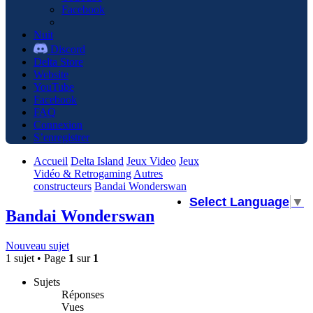
Facebook
Nuit
Discord
Delta Store
Website
YouTube
Facebook
FAQ
Connexion
S’enregistrer
Accueil
Delta Island
Jeux Video
Jeux
Vidéo & Retrogaming
Autres
constructeurs
Bandai Wonderswan
Select Language
▼
Bandai Wonderswan
Nouveau sujet
1 sujet • Page
1
sur
1
Sujets
Réponses
Vues