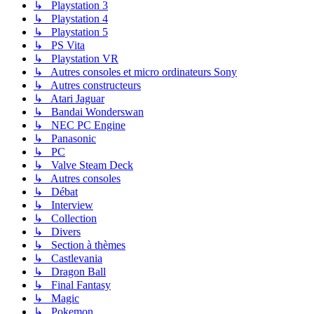
↳ Playstation 3
↳ Playstation 4
↳ Playstation 5
↳ PS Vita
↳ Playstation VR
↳ Autres consoles et micro ordinateurs Sony
↳ Autres constructeurs
↳ Atari Jaguar
↳ Bandai Wonderswan
↳ NEC PC Engine
↳ Panasonic
↳ PC
↳ Valve Steam Deck
↳ Autres consoles
↳ Débat
↳ Interview
↳ Collection
↳ Divers
↳ Section à thèmes
↳ Castlevania
↳ Dragon Ball
↳ Final Fantasy
↳ Magic
↳ Pokemon