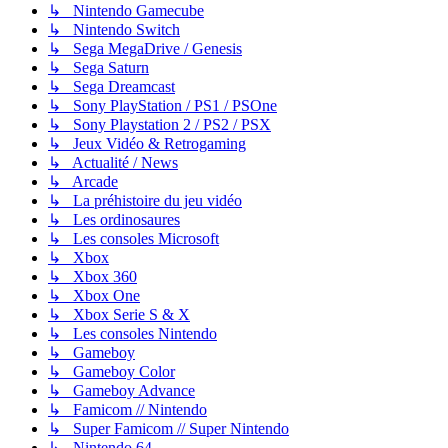
↳ Nintendo Gamecube
↳ Nintendo Switch
↳ Sega MegaDrive / Genesis
↳ Sega Saturn
↳ Sega Dreamcast
↳ Sony PlayStation / PS1 / PSOne
↳ Sony Playstation 2 / PS2 / PSX
↳ Jeux Vidéo & Retrogaming
↳ Actualité / News
↳ Arcade
↳ La préhistoire du jeu vidéo
↳ Les ordinosaures
↳ Les consoles Microsoft
↳ Xbox
↳ Xbox 360
↳ Xbox One
↳ Xbox Serie S & X
↳ Les consoles Nintendo
↳ Gameboy
↳ Gameboy Color
↳ Gameboy Advance
↳ Famicom // Nintendo
↳ Super Famicom // Super Nintendo
↳ Nintendo 64