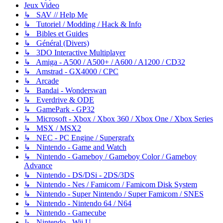
Jeux Video
↳ SAV // Help Me
↳ Tutoriel / Modding / Hack & Info
↳ Bibles et Guides
↳ Général (Divers)
↳ 3DO Interactive Multiplayer
↳ Amiga - A500 / A500+ / A600 / A1200 / CD32
↳ Amstrad - GX4000 / CPC
↳ Arcade
↳ Bandai - Wonderswan
↳ Everdrive & ODE
↳ GamePark - GP32
↳ Microsoft - Xbox / Xbox 360 / Xbox One / Xbox Series
↳ MSX / MSX2
↳ NEC - PC Engine / Supergrafx
↳ Nintendo - Game and Watch
↳ Nintendo - Gameboy / Gameboy Color / Gameboy
Advance
↳ Nintendo - DS/DSi - 2DS/3DS
↳ Nintendo - Nes / Famicom / Famicom Disk System
↳ Nintendo - Super Nintendo / Super Famicom / SNES
↳ Nintendo - Nintendo 64 / N64
↳ Nintendo - Gamecube
↳ Nintendo - Wii U