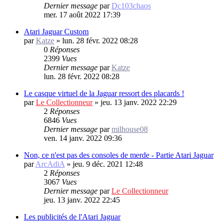
Dernier message
par
Dc103chaos
mer. 17 août 2022 17:39
Atari Jaguar Custom
par
Katze
»
lun. 28 févr. 2022 08:28
0
Réponses
2399
Vues
Dernier message
par
Katze
lun. 28 févr. 2022 08:28
Le casque virtuel de la Jaguar ressort des placards !
par
Le Collectionneur
»
jeu. 13 janv. 2022 22:29
2
Réponses
6846
Vues
Dernier message
par
milhouse08
ven. 14 janv. 2022 09:36
Non, ce n'est pas des consoles de merde - Partie Atari Jaguar
par
ArcAdiA
»
jeu. 9 déc. 2021 12:48
2
Réponses
3067
Vues
Dernier message
par
Le Collectionneur
jeu. 13 janv. 2022 22:45
Les publicités de l'Atari Jaguar