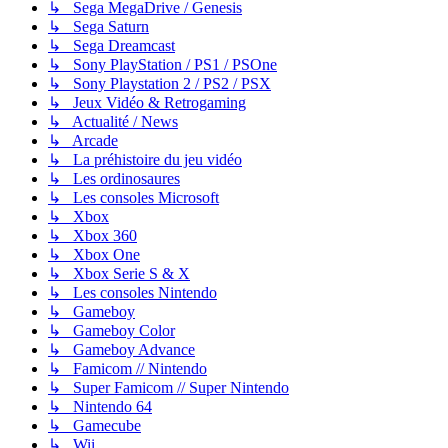
↳ Sega MegaDrive / Genesis
↳ Sega Saturn
↳ Sega Dreamcast
↳ Sony PlayStation / PS1 / PSOne
↳ Sony Playstation 2 / PS2 / PSX
↳ Jeux Vidéo & Retrogaming
↳ Actualité / News
↳ Arcade
↳ La préhistoire du jeu vidéo
↳ Les ordinosaures
↳ Les consoles Microsoft
↳ Xbox
↳ Xbox 360
↳ Xbox One
↳ Xbox Serie S & X
↳ Les consoles Nintendo
↳ Gameboy
↳ Gameboy Color
↳ Gameboy Advance
↳ Famicom // Nintendo
↳ Super Famicom // Super Nintendo
↳ Nintendo 64
↳ Gamecube
↳ Wii