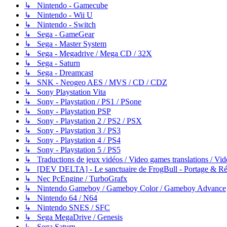
↳ Nintendo - Gamecube
↳ Nintendo - Wii U
↳ Nintendo - Switch
↳ Sega - GameGear
↳ Sega - Master System
↳ Sega - Megadrive / Mega CD / 32X
↳ Sega - Saturn
↳ Sega - Dreamcast
↳ SNK - Neogeo AES / MVS / CD / CDZ
↳ Sony Playstation Vita
↳ Sony - Playstation / PS1 / PSone
↳ Sony - Playstation PSP
↳ Sony - Playstation 2 / PS2 / PSX
↳ Sony - Playstation 3 / PS3
↳ Sony - Playstation 4 / PS4
↳ Sony - Playstation 5 / PS5
↳ Traductions de jeux vidéos / Video games translations / V
↳ [DEV DELTA] - Le sanctuaire de FrogBull - Portage & Rét
↳ Nec PcEngine / TurboGrafx
↳ Nintendo Gameboy / Gameboy Color / Gameboy Advance
↳ Nintendo 64 / N64
↳ Nintendo SNES / SFC
↳ Sega MegaDrive / Genesis
↳ Sega Saturn