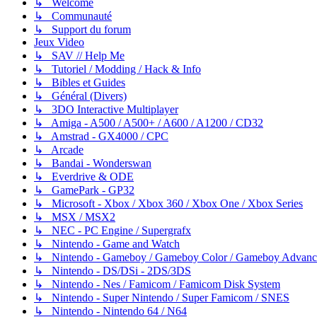
↳ Welcome
↳ Communauté
↳ Support du forum
Jeux Video
↳ SAV // Help Me
↳ Tutoriel / Modding / Hack & Info
↳ Bibles et Guides
↳ Général (Divers)
↳ 3DO Interactive Multiplayer
↳ Amiga - A500 / A500+ / A600 / A1200 / CD32
↳ Amstrad - GX4000 / CPC
↳ Arcade
↳ Bandai - Wonderswan
↳ Everdrive & ODE
↳ GamePark - GP32
↳ Microsoft - Xbox / Xbox 360 / Xbox One / Xbox Series
↳ MSX / MSX2
↳ NEC - PC Engine / Supergrafx
↳ Nintendo - Game and Watch
↳ Nintendo - Gameboy / Gameboy Color / Gameboy Advanc
↳ Nintendo - DS/DSi - 2DS/3DS
↳ Nintendo - Nes / Famicom / Famicom Disk System
↳ Nintendo - Super Nintendo / Super Famicom / SNES
↳ Nintendo - Nintendo 64 / N64