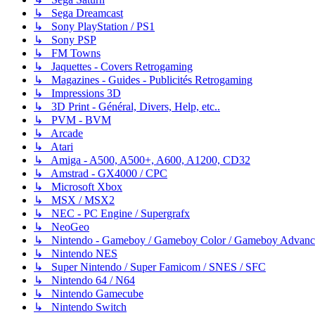
↳ Sega Dreamcast
↳ Sony PlayStation / PS1
↳ Sony PSP
↳ FM Towns
↳ Jaquettes - Covers Retrogaming
↳ Magazines - Guides - Publicités Retrogaming
↳ Impressions 3D
↳ 3D Print - Général, Divers, Help, etc..
↳ PVM - BVM
↳ Arcade
↳ Atari
↳ Amiga - A500, A500+, A600, A1200, CD32
↳ Amstrad - GX4000 / CPC
↳ Microsoft Xbox
↳ MSX / MSX2
↳ NEC - PC Engine / Supergrafx
↳ NeoGeo
↳ Nintendo - Gameboy / Gameboy Color / Gameboy Advanc
↳ Nintendo NES
↳ Super Nintendo / Super Famicom / SNES / SFC
↳ Nintendo 64 / N64
↳ Nintendo Gamecube
↳ Nintendo Switch