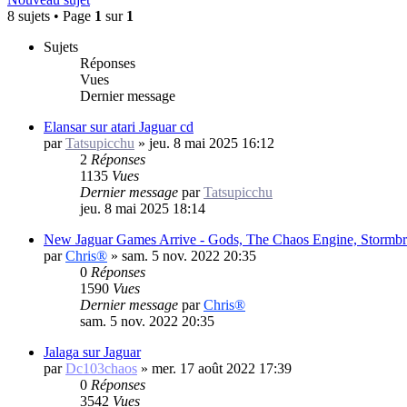
8 sujets • Page
1
sur
1
Sujets
Réponses
Vues
Dernier message
Elansar sur atari Jaguar cd
par
Tatsupicchu
»
jeu. 8 mai 2025 16:12
2
Réponses
1135
Vues
Dernier message
par
Tatsupicchu
jeu. 8 mai 2025 18:14
New Jaguar Games Arrive - Gods, The Chaos Engine, Stormbr
par
Chris®
»
sam. 5 nov. 2022 20:35
0
Réponses
1590
Vues
Dernier message
par
Chris®
sam. 5 nov. 2022 20:35
Jalaga sur Jaguar
par
Dc103chaos
»
mer. 17 août 2022 17:39
0
Réponses
3542
Vues