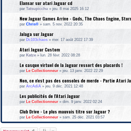
Elansar sur atari Jaguar cd
par
Tatsupicchu
»
jeu. 8 mai 2025 16:12
New Jaguar Games Arrive - Gods, The Chaos Engine, Stor
par
Chris®
»
sam. 5 nov. 2022 20:35
Jalaga sur Jaguar
par
Dc103chaos
»
mer. 17 août 2022 17:39
Atari Jaguar Custom
par
Katze
»
lun. 28 févr. 2022 08:28
Le casque virtuel de la Jaguar ressort des placards !
par
Le Collectionneur
»
jeu. 13 janv. 2022 22:29
Non, ce n'est pas des consoles de merde - Partie Atari J
par
ArcAdiA
»
jeu. 9 déc. 2021 12:48
Les publicités de l'Atari Jaguar
par
Le Collectionneur
»
dim. 9 janv. 2022 02:24
Club Drive - Le plus mauvais titre sur Jaguar ?
par
Le Collectionneur
»
sam. 25 déc. 2021 03:57