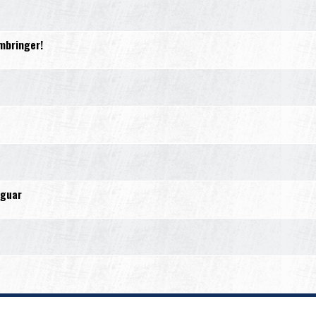
mbringer!
aguar