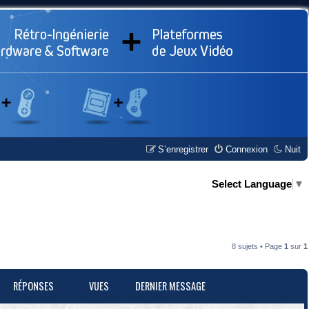
S’enregistrer
Connexion
Nuit
Select Language
▼
8 sujets • Page
1
sur
1
RÉPONSES
VUES
DERNIER MESSAGE