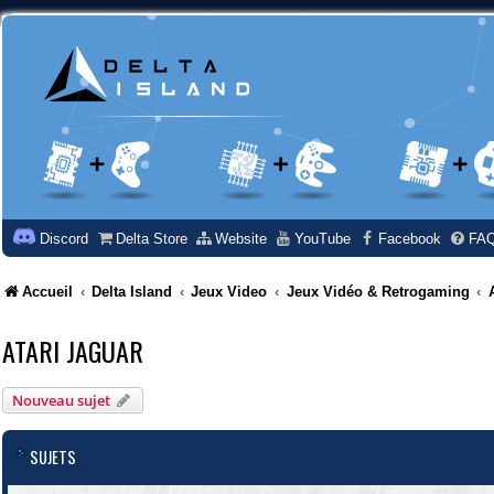
Discord
Delta Store
Website
YouTube
Facebook
FA
Accueil
Delta Island
Jeux Video
Jeux Vidéo & Retrogaming
ATARI JAGUAR
Nouveau sujet
SUJETS