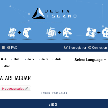
FAQ
S’enregistrer
Connexion
Accueil
Delta Island
Jeux Video
Jeux Vidéo & Retrogaming
Autres constructeurs
Select Language
▼
Atari Jaguar
ATARI JAGUAR
Nouveau sujet
8 sujets • Page
1
sur
1
Sujets