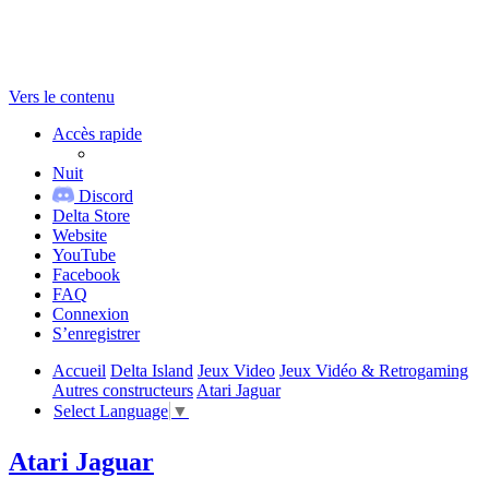
Vers le contenu
Accès rapide
Nuit
Discord
Delta Store
Website
YouTube
Facebook
FAQ
Connexion
S’enregistrer
Accueil
Delta Island
Jeux Video
Jeux Vidéo & Retrogaming
Autres constructeurs
Atari Jaguar
Select Language
▼
Atari Jaguar