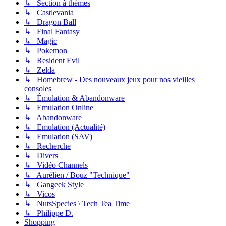
↳ Section à thèmes
↳ Castlevania
↳ Dragon Ball
↳ Final Fantasy
↳ Magic
↳ Pokemon
↳ Resident Evil
↳ Zelda
↳ Homebrew - Des nouveaux jeux pour nos vieilles
consoles
↳ Émulation & Abandonware
↳ Emulation Online
↳ Abandonware
↳ Emulation (Actualité)
↳ Emulation (SAV)
↳ Recherche
↳ Divers
↳ Vidéo Channels
↳ Aurélien / Bouz "Technique"
↳ Gangeek Style
↳ Vicos
↳ NutsSpecies \ Tech Tea Time
↳ Philippe D.
Shopping