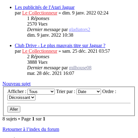
Les publicités de l'Atari Jaguar
par
Le Collectionneur
»
dim. 9 janv. 2022 02:24
1
Réponses
2570
Vues
Dernier message
par
gladiators2
dim. 9 janv. 2022 10:38
Club Drive - Le plus mauvais titre sur Jaguar ?
par
Le Collectionneur
»
sam. 25 déc. 2021 03:57
2
Réponses
3888
Vues
Dernier message
par
milhouse08
mar. 28 déc. 2021 16:07
Nouveau sujet
Afficher :
Trier par :
Ordre :
8 sujets • Page
1
sur
1
Retourner à l’index du forum