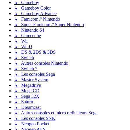
↳ Gameboy
↳ Gameboy Color
↳ Gameboy Advance
↳ Famicom // Nintendo
↳ Super Famicom // Super Nintendo
↳ Nintendo 64
↳ Gamecube
↳ Wii
↳ Wii U
↳ DS & 2DS & 3DS
↳ Switch
↳ Autres consoles Nintendo
↳ Switch 2
↳ Les consoles Sega
↳ Master System
↳ Megadrive
↳ Mega CD
↳ Sega 32X
↳ Saturn
↳ Dreamcast
↳ Autres consoles et micro ordinateurs Sega
↳ Les consoles SNK
↳ Neogeo Pocket
↳ Neogeo AES