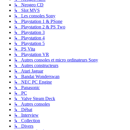
↳ Neogeo CD
↳ Slot MVS
↳ Les consoles Sony
↳ Playstation 1 & PSone
↳ Playstation 2 & PS Two
↳ Playstation 3
↳ Playstation 4
↳ Playstation 5
↳ PS Vita
↳ Playstation VR
↳ Autres consoles et micro ordinateurs Sony
↳ Autres constructeurs
↳ Atari Jaguar
↳ Bandai Wonderswan
↳ NEC PC Engine
↳ Panasonic
↳ PC
↳ Valve Steam Deck
↳ Autres consoles
↳ Débat
↳ Interview
↳ Collection
↳ Divers