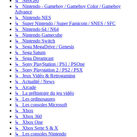
↳ NeoGeo
↳ Nintendo - Gameboy / Gameboy Color / Gameboy
Advance
↳ Nintendo NES
↳ Super Nintendo / Super Famicom / SNES / SFC
↳ Nintendo 64 / N64
↳ Nintendo Gamecube
↳ Nintendo Switch
↳ Sega MegaDrive / Genesis
↳ Sega Saturn
↳ Sega Dreamcast
↳ Sony PlayStation / PS1 / PSOne
↳ Sony Playstation 2 / PS2 / PSX
↳ Jeux Vidéo & Retrogaming
↳ Actualité / News
↳ Arcade
↳ La préhistoire du jeu vidéo
↳ Les ordinosaures
↳ Les consoles Microsoft
↳ Xbox
↳ Xbox 360
↳ Xbox One
↳ Xbox Serie S & X
↳ Les consoles Nintendo