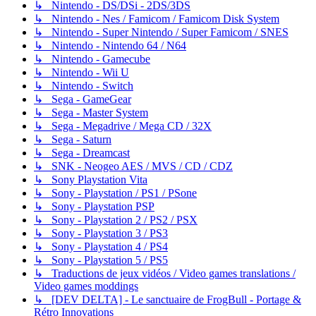
↳ Nintendo - DS/DSi - 2DS/3DS
↳ Nintendo - Nes / Famicom / Famicom Disk System
↳ Nintendo - Super Nintendo / Super Famicom / SNES
↳ Nintendo - Nintendo 64 / N64
↳ Nintendo - Gamecube
↳ Nintendo - Wii U
↳ Nintendo - Switch
↳ Sega - GameGear
↳ Sega - Master System
↳ Sega - Megadrive / Mega CD / 32X
↳ Sega - Saturn
↳ Sega - Dreamcast
↳ SNK - Neogeo AES / MVS / CD / CDZ
↳ Sony Playstation Vita
↳ Sony - Playstation / PS1 / PSone
↳ Sony - Playstation PSP
↳ Sony - Playstation 2 / PS2 / PSX
↳ Sony - Playstation 3 / PS3
↳ Sony - Playstation 4 / PS4
↳ Sony - Playstation 5 / PS5
↳ Traductions de jeux vidéos / Video games translations /
Video games moddings
↳ [DEV DELTA] - Le sanctuaire de FrogBull - Portage &
Rétro Innovations