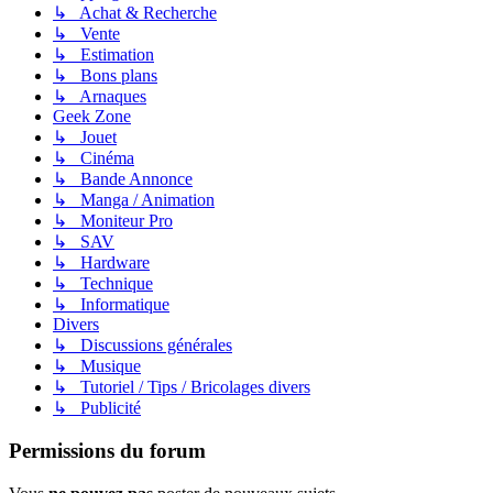
↳ Achat & Recherche
↳ Vente
↳ Estimation
↳ Bons plans
↳ Arnaques
Geek Zone
↳ Jouet
↳ Cinéma
↳ Bande Annonce
↳ Manga / Animation
↳ Moniteur Pro
↳ SAV
↳ Hardware
↳ Technique
↳ Informatique
Divers
↳ Discussions générales
↳ Musique
↳ Tutoriel / Tips / Bricolages divers
↳ Publicité
Permissions du forum