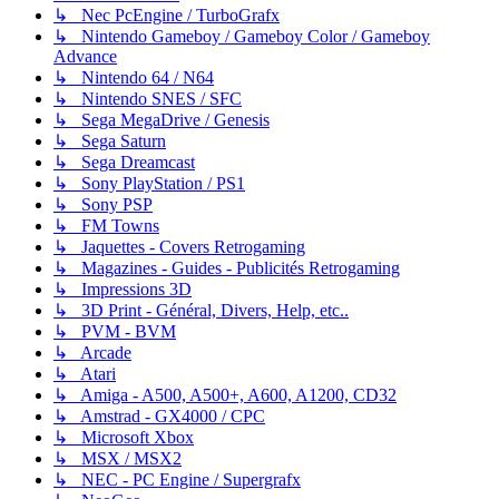
↳ Nec PcEngine / TurboGrafx
↳ Nintendo Gameboy / Gameboy Color / Gameboy
Advance
↳ Nintendo 64 / N64
↳ Nintendo SNES / SFC
↳ Sega MegaDrive / Genesis
↳ Sega Saturn
↳ Sega Dreamcast
↳ Sony PlayStation / PS1
↳ Sony PSP
↳ FM Towns
↳ Jaquettes - Covers Retrogaming
↳ Magazines - Guides - Publicités Retrogaming
↳ Impressions 3D
↳ 3D Print - Général, Divers, Help, etc..
↳ PVM - BVM
↳ Arcade
↳ Atari
↳ Amiga - A500, A500+, A600, A1200, CD32
↳ Amstrad - GX4000 / CPC
↳ Microsoft Xbox
↳ MSX / MSX2
↳ NEC - PC Engine / Supergrafx