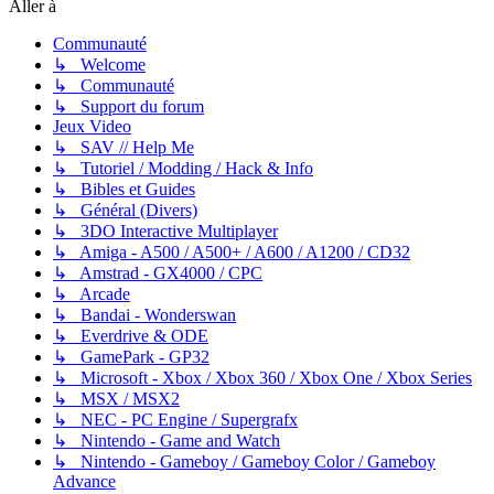
Aller à
Communauté
↳ Welcome
↳ Communauté
↳ Support du forum
Jeux Video
↳ SAV // Help Me
↳ Tutoriel / Modding / Hack & Info
↳ Bibles et Guides
↳ Général (Divers)
↳ 3DO Interactive Multiplayer
↳ Amiga - A500 / A500+ / A600 / A1200 / CD32
↳ Amstrad - GX4000 / CPC
↳ Arcade
↳ Bandai - Wonderswan
↳ Everdrive & ODE
↳ GamePark - GP32
↳ Microsoft - Xbox / Xbox 360 / Xbox One / Xbox Series
↳ MSX / MSX2
↳ NEC - PC Engine / Supergrafx
↳ Nintendo - Game and Watch
↳ Nintendo - Gameboy / Gameboy Color / Gameboy
Advance