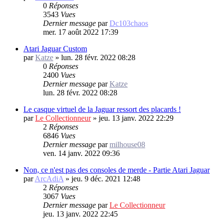
0
Réponses
3543
Vues
Dernier message
par
Dc103chaos
mer. 17 août 2022 17:39
Atari Jaguar Custom
par
Katze
»
lun. 28 févr. 2022 08:28
0
Réponses
2400
Vues
Dernier message
par
Katze
lun. 28 févr. 2022 08:28
Le casque virtuel de la Jaguar ressort des placards !
par
Le Collectionneur
»
jeu. 13 janv. 2022 22:29
2
Réponses
6846
Vues
Dernier message
par
milhouse08
ven. 14 janv. 2022 09:36
Non, ce n'est pas des consoles de merde - Partie Atari Jaguar
par
ArcAdiA
»
jeu. 9 déc. 2021 12:48
2
Réponses
3067
Vues
Dernier message
par
Le Collectionneur
jeu. 13 janv. 2022 22:45