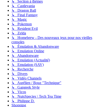
↳ Section à thèmes
↳ Castlevania
↳ Dragon Ball
↳ Final Fantasy
↳ Magic
↳ Pokemon
↳ Resident Evil
↳ Zelda
↳ Homebrew - Des nouveaux jeux pour nos vieilles
consoles
↳ Émulation & Abandonware
↳ Emulation Online
↳ Abandonware
↳ Emulation (Actualité)
↳ Emulation (SAV)
↳ Recherche
↳ Divers
↳ Vidéo Channels
↳ Aurélien / Bouz "Technique"
↳ Gangeek Style
↳ Vicos
↳ NutsSpecies \ Tech Tea Time
↳ Philippe D.
Shopping