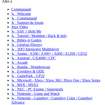
Aller à
Communauté
↳ Welcome
↳ Communauté
↳ Support du forum
Jeux Video
↳ SAV // Help Me
↳ Tutoriel / Modding / Hack & Info
↳ Bibles et Guides
↳ Général (Divers)
↳ 3DO Interactive Multiplayer
↳ Amiga - A500 / A500+ / A600 / A1200 / CD32
↳ Amstrad - GX4000 / CPC
↳ Arcade
↳ Bandai - Wonderswan
↳ Everdrive & ODE
↳ GamePark - GP32
↳ Microsoft - Xbox / Xbox 360 / Xbox One / Xbox Series
↳ MSX / MSX2
↳ NEC - PC Engine / Supergrafx
↳ Nintendo - Game and Watch
↳ Nintendo - Gameboy / Gameboy Color / Gameboy
Advance