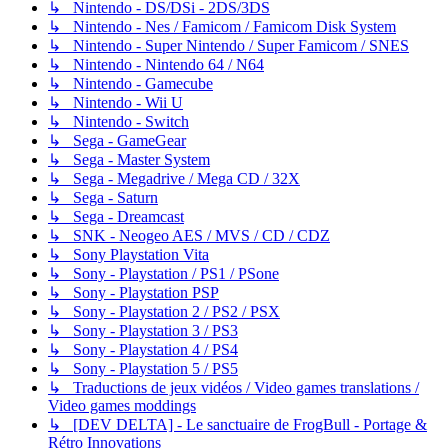
↳ Nintendo - DS/DSi - 2DS/3DS
↳ Nintendo - Nes / Famicom / Famicom Disk System
↳ Nintendo - Super Nintendo / Super Famicom / SNES
↳ Nintendo - Nintendo 64 / N64
↳ Nintendo - Gamecube
↳ Nintendo - Wii U
↳ Nintendo - Switch
↳ Sega - GameGear
↳ Sega - Master System
↳ Sega - Megadrive / Mega CD / 32X
↳ Sega - Saturn
↳ Sega - Dreamcast
↳ SNK - Neogeo AES / MVS / CD / CDZ
↳ Sony Playstation Vita
↳ Sony - Playstation / PS1 / PSone
↳ Sony - Playstation PSP
↳ Sony - Playstation 2 / PS2 / PSX
↳ Sony - Playstation 3 / PS3
↳ Sony - Playstation 4 / PS4
↳ Sony - Playstation 5 / PS5
↳ Traductions de jeux vidéos / Video games translations /
Video games moddings
↳ [DEV DELTA] - Le sanctuaire de FrogBull - Portage &
Rétro Innovations