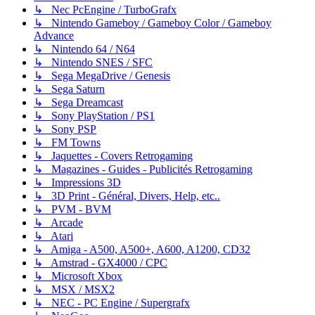
↳ Nec PcEngine / TurboGrafx
↳ Nintendo Gameboy / Gameboy Color / Gameboy
Advance
↳ Nintendo 64 / N64
↳ Nintendo SNES / SFC
↳ Sega MegaDrive / Genesis
↳ Sega Saturn
↳ Sega Dreamcast
↳ Sony PlayStation / PS1
↳ Sony PSP
↳ FM Towns
↳ Jaquettes - Covers Retrogaming
↳ Magazines - Guides - Publicités Retrogaming
↳ Impressions 3D
↳ 3D Print - Général, Divers, Help, etc..
↳ PVM - BVM
↳ Arcade
↳ Atari
↳ Amiga - A500, A500+, A600, A1200, CD32
↳ Amstrad - GX4000 / CPC
↳ Microsoft Xbox
↳ MSX / MSX2
↳ NEC - PC Engine / Supergrafx