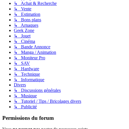
↳ Achat & Recherche
↳ Vente
↳ Estimation
↳ Bons plans
↳ Arnaques
Geek Zone
↳ Jouet
↳ Cinéma
↳ Bande Annonce
↳ Manga / Animation
↳ Moniteur Pro
↳ SAV
↳ Hardware
↳ Technique
↳ Informatique
Divers
↳ Discussions générales
↳ Musique
↳ Tutoriel / Tips / Bricolages divers
↳ Publicité
Permissions du forum