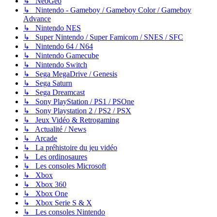
↳ NeoGeo
↳ Nintendo - Gameboy / Gameboy Color / Gameboy
Advance
↳ Nintendo NES
↳ Super Nintendo / Super Famicom / SNES / SFC
↳ Nintendo 64 / N64
↳ Nintendo Gamecube
↳ Nintendo Switch
↳ Sega MegaDrive / Genesis
↳ Sega Saturn
↳ Sega Dreamcast
↳ Sony PlayStation / PS1 / PSOne
↳ Sony Playstation 2 / PS2 / PSX
↳ Jeux Vidéo & Retrogaming
↳ Actualité / News
↳ Arcade
↳ La préhistoire du jeu vidéo
↳ Les ordinosaures
↳ Les consoles Microsoft
↳ Xbox
↳ Xbox 360
↳ Xbox One
↳ Xbox Serie S & X
↳ Les consoles Nintendo