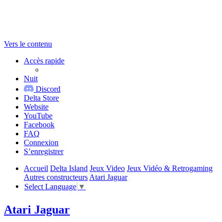
Vers le contenu
Accès rapide
Nuit
Discord
Delta Store
Website
YouTube
Facebook
FAQ
Connexion
S’enregistrer
Accueil
Delta Island
Jeux Video
Jeux Vidéo & Retrogaming
Autres constructeurs
Atari Jaguar
Select Language
▼
Atari Jaguar