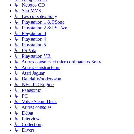
↳ Neogeo CD
↳ Slot MVS
↳ Les consoles Sony
↳ Playstation 1 & PSone
↳ Playstation 2 & PS Two
↳ Playstation 3
↳ Playstation 4
↳ Playstation 5
↳ PS Vita
↳ Playstation VR
↳ Autres consoles et micro ordinateurs Sony
↳ Autres constructeurs
↳ Atari Jaguar
↳ Bandai Wonderswan
↳ NEC PC Engine
↳ Panasonic
↳ PC
↳ Valve Steam Deck
↳ Autres consoles
↳ Débat
↳ Interview
↳ Collection
↳ Divers