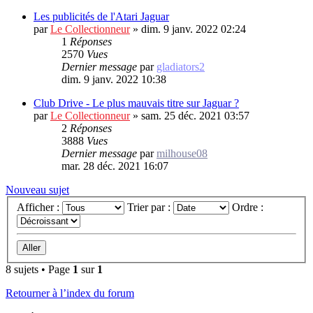
Les publicités de l'Atari Jaguar
par
Le Collectionneur
»
dim. 9 janv. 2022 02:24
1
Réponses
2570
Vues
Dernier message
par
gladiators2
dim. 9 janv. 2022 10:38
Club Drive - Le plus mauvais titre sur Jaguar ?
par
Le Collectionneur
»
sam. 25 déc. 2021 03:57
2
Réponses
3888
Vues
Dernier message
par
milhouse08
mar. 28 déc. 2021 16:07
Nouveau sujet
Afficher :
Trier par :
Ordre :
8 sujets • Page
1
sur
1
Retourner à l’index du forum