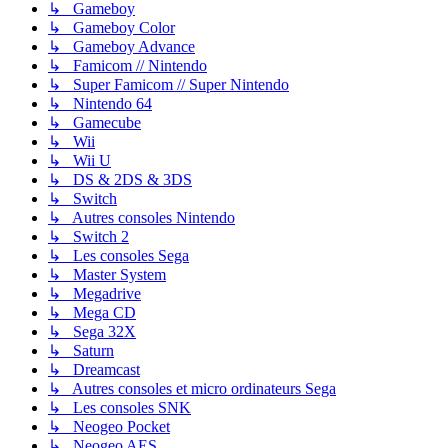
↳ Gameboy
↳ Gameboy Color
↳ Gameboy Advance
↳ Famicom // Nintendo
↳ Super Famicom // Super Nintendo
↳ Nintendo 64
↳ Gamecube
↳ Wii
↳ Wii U
↳ DS & 2DS & 3DS
↳ Switch
↳ Autres consoles Nintendo
↳ Switch 2
↳ Les consoles Sega
↳ Master System
↳ Megadrive
↳ Mega CD
↳ Sega 32X
↳ Saturn
↳ Dreamcast
↳ Autres consoles et micro ordinateurs Sega
↳ Les consoles SNK
↳ Neogeo Pocket
↳ Neogeo AES