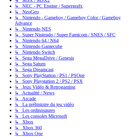
↳ MSX / MSX2
↳ NEC - PC Engine / Supergrafx
↳ NeoGeo
↳ Nintendo - Gameboy / Gameboy Color / Gameboy
Advance
↳ Nintendo NES
↳ Super Nintendo / Super Famicom / SNES / SFC
↳ Nintendo 64 / N64
↳ Nintendo Gamecube
↳ Nintendo Switch
↳ Sega MegaDrive / Genesis
↳ Sega Saturn
↳ Sega Dreamcast
↳ Sony PlayStation / PS1 / PSOne
↳ Sony Playstation 2 / PS2 / PSX
↳ Jeux Vidéo & Retrogaming
↳ Actualité / News
↳ Arcade
↳ La préhistoire du jeu vidéo
↳ Les ordinosaures
↳ Les consoles Microsoft
↳ Xbox
↳ Xbox 360
↳ Xbox One