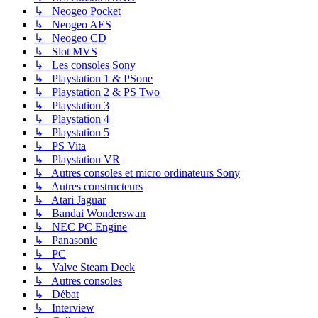
↳ Neogeo Pocket
↳ Neogeo AES
↳ Neogeo CD
↳ Slot MVS
↳ Les consoles Sony
↳ Playstation 1 & PSone
↳ Playstation 2 & PS Two
↳ Playstation 3
↳ Playstation 4
↳ Playstation 5
↳ PS Vita
↳ Playstation VR
↳ Autres consoles et micro ordinateurs Sony
↳ Autres constructeurs
↳ Atari Jaguar
↳ Bandai Wonderswan
↳ NEC PC Engine
↳ Panasonic
↳ PC
↳ Valve Steam Deck
↳ Autres consoles
↳ Débat
↳ Interview