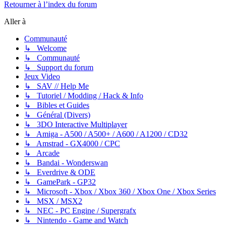
Retourner à l’index du forum
Aller à
Communauté
↳ Welcome
↳ Communauté
↳ Support du forum
Jeux Video
↳ SAV // Help Me
↳ Tutoriel / Modding / Hack & Info
↳ Bibles et Guides
↳ Général (Divers)
↳ 3DO Interactive Multiplayer
↳ Amiga - A500 / A500+ / A600 / A1200 / CD32
↳ Amstrad - GX4000 / CPC
↳ Arcade
↳ Bandai - Wonderswan
↳ Everdrive & ODE
↳ GamePark - GP32
↳ Microsoft - Xbox / Xbox 360 / Xbox One / Xbox Series
↳ MSX / MSX2
↳ NEC - PC Engine / Supergrafx
↳ Nintendo - Game and Watch