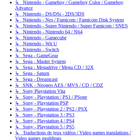
↳ Nintendo - Gameboy / Gameboy Color / Gameboy
Advance
↳ Nintendo - DS/DSi - 2DS/3DS
↳ Nintendo - Nes / Famicom / Famicom Disk System
↳ Nintendo - Super Nintendo / Super Famicom / SNES
↳ Nintendo - Nintendo 64 / N64
↳ Nintendo - Gamecube
↳ Nintendo - Wii U
↳ Nintendo - Switch
↳ Sega - GameGear
↳ Sega - Master System
↳ Sega - Megadrive / Mega CD / 32X
↳ Sega - Saturn
↳ Sega - Dreamcast
↳ SNK - Neogeo AES / MVS / CD / CDZ
↳ Sony Playstation Vita
↳ Sony - Playstation / PS1 / PSone
↳ Sony - Playstation PSP
↳ Sony - Playstation 2 / PS2 / PSX
↳ Sony - Playstation 3 / PS3
↳ Sony - Playstation 4 / PS4
↳ Sony - Playstation 5 / PS5
↳ Traductions de jeux vidéos / Video games translations /
Video games moddings