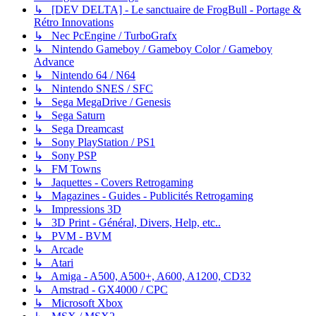
↳ [DEV DELTA] - Le sanctuaire de FrogBull - Portage &
Rétro Innovations
↳ Nec PcEngine / TurboGrafx
↳ Nintendo Gameboy / Gameboy Color / Gameboy
Advance
↳ Nintendo 64 / N64
↳ Nintendo SNES / SFC
↳ Sega MegaDrive / Genesis
↳ Sega Saturn
↳ Sega Dreamcast
↳ Sony PlayStation / PS1
↳ Sony PSP
↳ FM Towns
↳ Jaquettes - Covers Retrogaming
↳ Magazines - Guides - Publicités Retrogaming
↳ Impressions 3D
↳ 3D Print - Général, Divers, Help, etc..
↳ PVM - BVM
↳ Arcade
↳ Atari
↳ Amiga - A500, A500+, A600, A1200, CD32
↳ Amstrad - GX4000 / CPC
↳ Microsoft Xbox