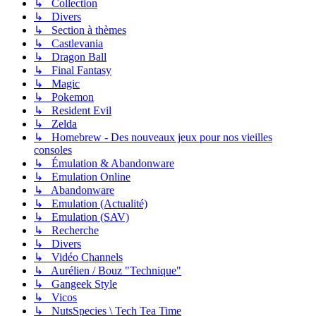
↳ Collection
↳ Divers
↳ Section à thèmes
↳ Castlevania
↳ Dragon Ball
↳ Final Fantasy
↳ Magic
↳ Pokemon
↳ Resident Evil
↳ Zelda
↳ Homebrew - Des nouveaux jeux pour nos vieilles
consoles
↳ Émulation & Abandonware
↳ Emulation Online
↳ Abandonware
↳ Emulation (Actualité)
↳ Emulation (SAV)
↳ Recherche
↳ Divers
↳ Vidéo Channels
↳ Aurélien / Bouz "Technique"
↳ Gangeek Style
↳ Vicos
↳ NutsSpecies \ Tech Tea Time