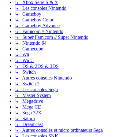
↳ Xbox Serie S & X
↳ Les consoles Nintendo
↳ Gameboy
↳ Gameboy Color
↳ Gameboy Advance
↳ Famicom // Nintendo
↳ Super Famicom // Super Nintendo
↳ Nintendo 64
↳ Gamecube
↳ Wii
↳ Wii U
↳ DS & 2DS & 3DS
↳ Switch
↳ Autres consoles Nintendo
↳ Switch 2
↳ Les consoles Sega
↳ Master System
↳ Megadrive
↳ Mega CD
↳ Sega 32X
↳ Saturn
↳ Dreamcast
↳ Autres consoles et micro ordinateurs Sega
↳ Les consoles SNK