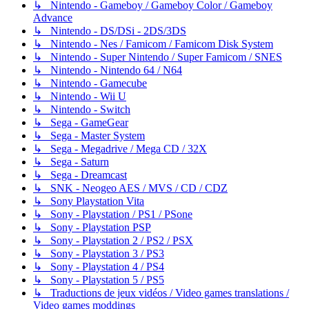
↳ Nintendo - Gameboy / Gameboy Color / Gameboy
Advance
↳ Nintendo - DS/DSi - 2DS/3DS
↳ Nintendo - Nes / Famicom / Famicom Disk System
↳ Nintendo - Super Nintendo / Super Famicom / SNES
↳ Nintendo - Nintendo 64 / N64
↳ Nintendo - Gamecube
↳ Nintendo - Wii U
↳ Nintendo - Switch
↳ Sega - GameGear
↳ Sega - Master System
↳ Sega - Megadrive / Mega CD / 32X
↳ Sega - Saturn
↳ Sega - Dreamcast
↳ SNK - Neogeo AES / MVS / CD / CDZ
↳ Sony Playstation Vita
↳ Sony - Playstation / PS1 / PSone
↳ Sony - Playstation PSP
↳ Sony - Playstation 2 / PS2 / PSX
↳ Sony - Playstation 3 / PS3
↳ Sony - Playstation 4 / PS4
↳ Sony - Playstation 5 / PS5
↳ Traductions de jeux vidéos / Video games translations /
Video games moddings