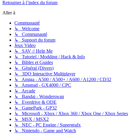
Retourner à l’index du forum
Aller à
Communauté
↳ Welcome
↳ Communauté
↳ Support du forum
Jeux Video
↳ SAV // Help Me
↳ Tutoriel / Modding / Hack & Info
↳ Bibles et Guides
↳ Général (Divers)
↳ 3DO Interactive Multiplayer
↳ Amiga - A500 / A500+ / A600 / A1200 / CD32
↳ Amstrad - GX4000 / CPC
↳ Arcade
↳ Bandai - Wonderswan
↳ Everdrive & ODE
↳ GamePark - GP32
↳ Microsoft - Xbox / Xbox 360 / Xbox One / Xbox Series
↳ MSX / MSX2
↳ NEC - PC Engine / Supergrafx
↳ Nintendo - Game and Watch