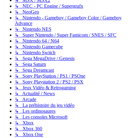
↳ MSX / MSX2
↳ NEC - PC Engine / Supergrafx
↳ NeoGeo
↳ Nintendo - Gameboy / Gameboy Color / Gameboy
Advance
↳ Nintendo NES
↳ Super Nintendo / Super Famicom / SNES / SFC
↳ Nintendo 64 / N64
↳ Nintendo Gamecube
↳ Nintendo Switch
↳ Sega MegaDrive / Genesis
↳ Sega Saturn
↳ Sega Dreamcast
↳ Sony PlayStation / PS1 / PSOne
↳ Sony Playstation 2 / PS2 / PSX
↳ Jeux Vidéo & Retrogaming
↳ Actualité / News
↳ Arcade
↳ La préhistoire du jeu vidéo
↳ Les ordinosaures
↳ Les consoles Microsoft
↳ Xbox
↳ Xbox 360
↳ Xbox One