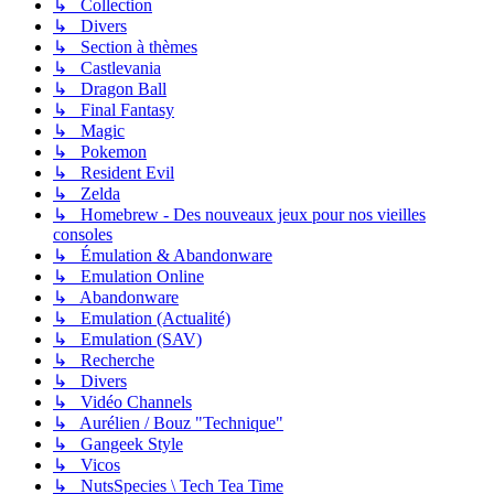
↳ Collection
↳ Divers
↳ Section à thèmes
↳ Castlevania
↳ Dragon Ball
↳ Final Fantasy
↳ Magic
↳ Pokemon
↳ Resident Evil
↳ Zelda
↳ Homebrew - Des nouveaux jeux pour nos vieilles
consoles
↳ Émulation & Abandonware
↳ Emulation Online
↳ Abandonware
↳ Emulation (Actualité)
↳ Emulation (SAV)
↳ Recherche
↳ Divers
↳ Vidéo Channels
↳ Aurélien / Bouz "Technique"
↳ Gangeek Style
↳ Vicos
↳ NutsSpecies \ Tech Tea Time