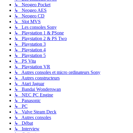
↳ Neogeo Pocket
↳ Neogeo AES
↳ Neogeo CD
↳ Slot MVS
↳ Les consoles Sony
↳ Playstation 1 & PSone
↳ Playstation 2 & PS Two
↳ Playstation 3
↳ Playstation 4
↳ Playstation 5
↳ PS Vita
↳ Playstation VR
↳ Autres consoles et micro ordinateurs Sony
↳ Autres constructeurs
↳ Atari Jaguar
↳ Bandai Wonderswan
↳ NEC PC Engine
↳ Panasonic
↳ PC
↳ Valve Steam Deck
↳ Autres consoles
↳ Débat
↳ Interview