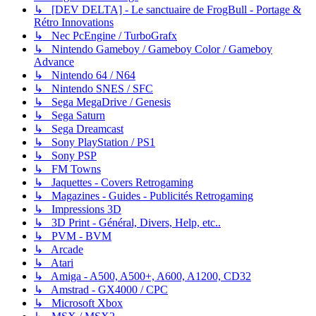
↳ [DEV DELTA] - Le sanctuaire de FrogBull - Portage &
Rétro Innovations
↳ Nec PcEngine / TurboGrafx
↳ Nintendo Gameboy / Gameboy Color / Gameboy
Advance
↳ Nintendo 64 / N64
↳ Nintendo SNES / SFC
↳ Sega MegaDrive / Genesis
↳ Sega Saturn
↳ Sega Dreamcast
↳ Sony PlayStation / PS1
↳ Sony PSP
↳ FM Towns
↳ Jaquettes - Covers Retrogaming
↳ Magazines - Guides - Publicités Retrogaming
↳ Impressions 3D
↳ 3D Print - Général, Divers, Help, etc..
↳ PVM - BVM
↳ Arcade
↳ Atari
↳ Amiga - A500, A500+, A600, A1200, CD32
↳ Amstrad - GX4000 / CPC
↳ Microsoft Xbox