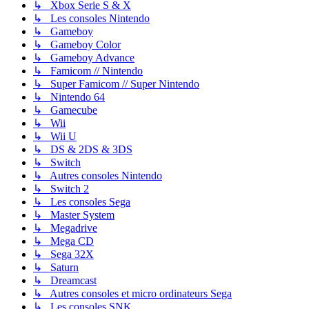
↳ Xbox Serie S & X
↳ Les consoles Nintendo
↳ Gameboy
↳ Gameboy Color
↳ Gameboy Advance
↳ Famicom // Nintendo
↳ Super Famicom // Super Nintendo
↳ Nintendo 64
↳ Gamecube
↳ Wii
↳ Wii U
↳ DS & 2DS & 3DS
↳ Switch
↳ Autres consoles Nintendo
↳ Switch 2
↳ Les consoles Sega
↳ Master System
↳ Megadrive
↳ Mega CD
↳ Sega 32X
↳ Saturn
↳ Dreamcast
↳ Autres consoles et micro ordinateurs Sega
↳ Les consoles SNK