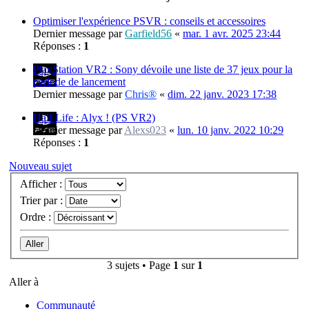
Optimiser l'expérience PSVR : conseils et accessoires
Dernier message par
Garfield56
«
mar. 1 avr. 2025 23:44
Réponses :
1
PlayStation VR2 : Sony dévoile une liste de 37 jeux pour la
période de lancement
Dernier message par
Chris®
«
dim. 22 janv. 2023 17:38
Half Life : Alyx ! (PS VR2)
Dernier message par
Alexs023
«
lun. 10 janv. 2022 10:29
Réponses :
1
Nouveau sujet
Afficher :
Trier par :
Ordre :
3 sujets • Page
1
sur
1
Aller à
Communauté