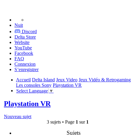
Nuit
Discord
Delta Store
Website
YouTube
Facebook
FAQ
Connexion
S’enregistrer
Accueil
Delta Island
Jeux Video
Jeux Vidéo & Retrogaming
Les consoles Sony
Playstation VR
Select Language
▼
Playstation VR
Nouveau sujet
3 sujets • Page
1
sur
1
Sujets