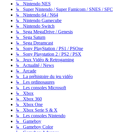
↳ Nintendo NES
↳ Super Nintendo / Super Famicom / SNES / SFC
↳ Nintendo 64 / N64
↳ Nintendo Gamecube
↳ Nintendo Switch
↳ Sega MegaDrive / Genesis
↳ Sega Saturn
↳ Sega Dreamcast
↳ Sony PlayStation / PS1 / PSOne
↳ Sony Playstation 2 / PS2 / PSX
↳ Jeux Vidéo & Retrogaming
↳ Actualité / News
↳ Arcade
↳ La préhistoire du jeu vidéo
↳ Les ordinosaures
↳ Les consoles Microsoft
↳ Xbox
↳ Xbox 360
↳ Xbox One
↳ Xbox Serie S & X
↳ Les consoles Nintendo
↳ Gameboy
↳ Gameboy Color