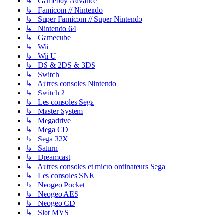
↳ Gameboy Advance
↳ Famicom // Nintendo
↳ Super Famicom // Super Nintendo
↳ Nintendo 64
↳ Gamecube
↳ Wii
↳ Wii U
↳ DS & 2DS & 3DS
↳ Switch
↳ Autres consoles Nintendo
↳ Switch 2
↳ Les consoles Sega
↳ Master System
↳ Megadrive
↳ Mega CD
↳ Sega 32X
↳ Saturn
↳ Dreamcast
↳ Autres consoles et micro ordinateurs Sega
↳ Les consoles SNK
↳ Neogeo Pocket
↳ Neogeo AES
↳ Neogeo CD
↳ Slot MVS