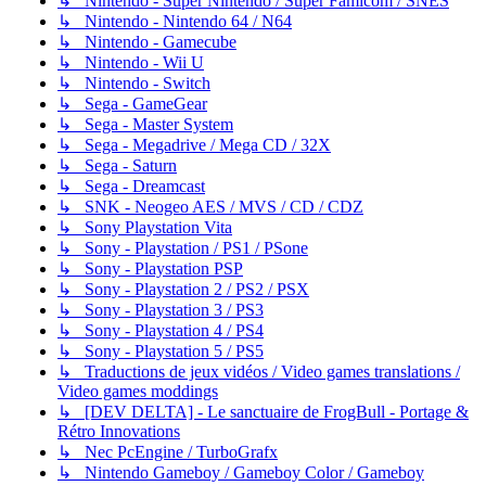
↳ Nintendo - Super Nintendo / Super Famicom / SNES
↳ Nintendo - Nintendo 64 / N64
↳ Nintendo - Gamecube
↳ Nintendo - Wii U
↳ Nintendo - Switch
↳ Sega - GameGear
↳ Sega - Master System
↳ Sega - Megadrive / Mega CD / 32X
↳ Sega - Saturn
↳ Sega - Dreamcast
↳ SNK - Neogeo AES / MVS / CD / CDZ
↳ Sony Playstation Vita
↳ Sony - Playstation / PS1 / PSone
↳ Sony - Playstation PSP
↳ Sony - Playstation 2 / PS2 / PSX
↳ Sony - Playstation 3 / PS3
↳ Sony - Playstation 4 / PS4
↳ Sony - Playstation 5 / PS5
↳ Traductions de jeux vidéos / Video games translations /
Video games moddings
↳ [DEV DELTA] - Le sanctuaire de FrogBull - Portage &
Rétro Innovations
↳ Nec PcEngine / TurboGrafx
↳ Nintendo Gameboy / Gameboy Color / Gameboy