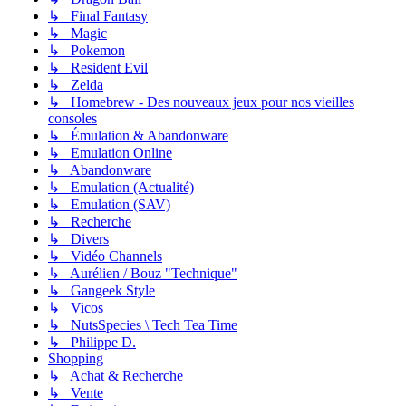
↳ Final Fantasy
↳ Magic
↳ Pokemon
↳ Resident Evil
↳ Zelda
↳ Homebrew - Des nouveaux jeux pour nos vieilles
consoles
↳ Émulation & Abandonware
↳ Emulation Online
↳ Abandonware
↳ Emulation (Actualité)
↳ Emulation (SAV)
↳ Recherche
↳ Divers
↳ Vidéo Channels
↳ Aurélien / Bouz "Technique"
↳ Gangeek Style
↳ Vicos
↳ NutsSpecies \ Tech Tea Time
↳ Philippe D.
Shopping
↳ Achat & Recherche
↳ Vente