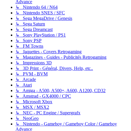
Advance
↳ Nintendo 64 / N64
↳ Nintendo SNES / SFC
↳ Sega MegaDrive / Genesis
↳ Sega Saturn
↳ Sega Dreamcast
↳ Sony PlayStation / PS1
↳ Sony PSP
↳ FM Towns
↳ Jaquettes - Covers Retrogaming
↳ Magazines - Guides - Publicités Retrogaming
↳ Impressions 3D
↳ 3D Print - Général, Divers, Help, etc..
↳ PVM - BVM
↳ Arcade
↳ Atari
↳ Amiga - A500, A500+, A600, A1200, CD32
↳ Amstrad - GX4000 / CPC
↳ Microsoft Xbox
↳ MSX / MSX2
↳ NEC - PC Engine / Supergrafx
↳ NeoGeo
↳ Nintendo - Gameboy / Gameboy Color / Gameboy
Advance