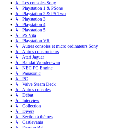
↳ Les consoles Sony
↳ Playstation 1 & PSone
↳ Playstation 2 & PS Two
↳ Playstation 3
↳ Playstation 4
↳ Playstation 5
↳ PS Vita
↳ Playstation VR
↳ Autres consoles et micro ordinateurs Sony
↳ Autres constructeurs
↳ Atari Jaguar
↳ Bandai Wonderswan
↳ NEC PC Engine
↳ Panasonic
↳ PC
↳ Valve Steam Deck
↳ Autres consoles
↳ Débat
↳ Interview
↳ Collection
↳ Divers
↳ Section à thèmes
↳ Castlevania
↳ Dragon Ball