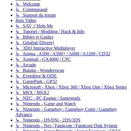
↳ Welcome
↳ Communauté
↳ Support du forum
Jeux Video
↳ SAV // Help Me
↳ Tutoriel / Modding / Hack & Info
↳ Bibles et Guides
↳ Général (Divers)
↳ 3DO Interactive Multiplayer
↳ Amiga - A500 / A500+ / A600 / A1200 / CD32
↳ Amstrad - GX4000 / CPC
↳ Arcade
↳ Bandai - Wonderswan
↳ Everdrive & ODE
↳ GamePark - GP32
↳ Microsoft - Xbox / Xbox 360 / Xbox One / Xbox Series
↳ MSX / MSX2
↳ NEC - PC Engine / Supergrafx
↳ Nintendo - Game and Watch
↳ Nintendo - Gameboy / Gameboy Color / Gameboy
Advance
↳ Nintendo - DS/DSi - 2DS/3DS
↳ Nintendo - Nes / Famicom / Famicom Disk System