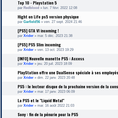
Top 10 - Playstation 5
par
Redblood
»
lun. 7 févr. 2022 12:08
Hight on Life ps5 version physique
par
Garfield56
»
ven. 27 sept. 2024 21:46
[PS5] GTA VI incoming !
par
Xrider
»
mar. 5 déc. 2023 21:38
[PS5] PS5 Slim incoming
par
Xrider
»
ven. 13 oct. 2023 19:29
[INFO] Nouvelle manette PS5 : Access
par
Xrider
»
jeu. 20 juil. 2023 18:09
PlayStation offre une DualSense spéciale à ses employé
par
Xrider
»
dim. 22 janv. 2023 20:48
PS5 : le lecteur disque de la prochaine version de la con
par
Xrider
»
mar. 17 janv. 2023 06:09
La PS5 et le "Liquid Metal"
par
Xrider
»
mar. 16 août 2022 21:03
Sony : fin de la pénurie pour la PS5