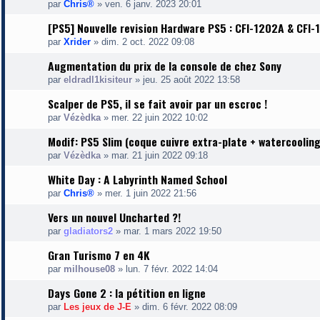
par
Chris®
»
ven. 6 janv. 2023 20:01
[PS5] Nouvelle revision Hardware PS5 : CFI-1202A & CFI
par
Xrider
»
dim. 2 oct. 2022 09:08
Augmentation du prix de la console de chez Sony
par
eldradl1kisiteur
»
jeu. 25 août 2022 13:58
Scalper de PS5, il se fait avoir par un escroc !
par
Vézèdka
»
mer. 22 juin 2022 10:02
Modif: PS5 Slim (coque cuivre extra-plate + watercooling
par
Vézèdka
»
mar. 21 juin 2022 09:18
White Day : A Labyrinth Named School
par
Chris®
»
mer. 1 juin 2022 21:56
Vers un nouvel Uncharted ?!
par
gladiators2
»
mar. 1 mars 2022 19:50
Gran Turismo 7 en 4K
par
milhouse08
»
lun. 7 févr. 2022 14:04
Days Gone 2 : la pétition en ligne
par
Les jeux de J-E
»
dim. 6 févr. 2022 08:09