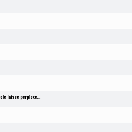
s
sole laisse perplexe…