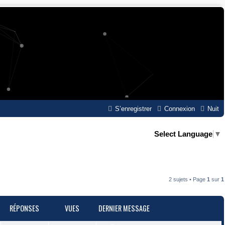
S’enregistrer
Connexion
Nuit
Select Language
▼
2 sujets • Page
1
sur
1
RÉPONSES
VUES
DERNIER MESSAGE