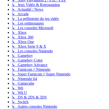
↳ Sony Playstation 2 / PS2 / PSX
↳ Jeux Vidéo & Retrogaming
↳ Actualité / News
↳ Arcade
↳ La préhistoire du jeu vidéo
↳ Les ordinosaures
↳ Les consoles Microsoft
↳ Xbox
↳ Xbox 360
↳ Xbox One
↳ Xbox Serie S & X
↳ Les consoles Nintendo
↳ Gameboy
↳ Gameboy Color
↳ Gameboy Advance
↳ Famicom // Nintendo
↳ Super Famicom // Super Nintendo
↳ Nintendo 64
↳ Gamecube
↳ Wii
↳ Wii U
↳ DS & 2DS & 3DS
↳ Switch
↳ Autres consoles Nintendo