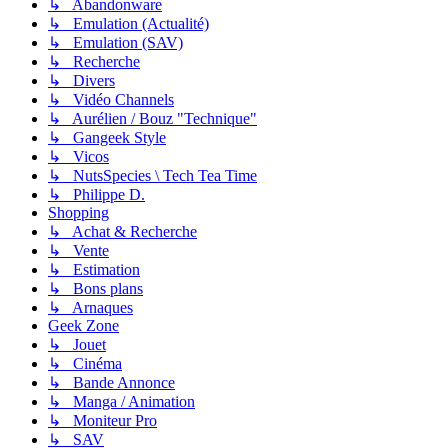
↳ Abandonware
↳ Emulation (Actualité)
↳ Emulation (SAV)
↳ Recherche
↳ Divers
↳ Vidéo Channels
↳ Aurélien / Bouz "Technique"
↳ Gangeek Style
↳ Vicos
↳ NutsSpecies \ Tech Tea Time
↳ Philippe D.
Shopping
↳ Achat & Recherche
↳ Vente
↳ Estimation
↳ Bons plans
↳ Arnaques
Geek Zone
↳ Jouet
↳ Cinéma
↳ Bande Annonce
↳ Manga / Animation
↳ Moniteur Pro
↳ SAV