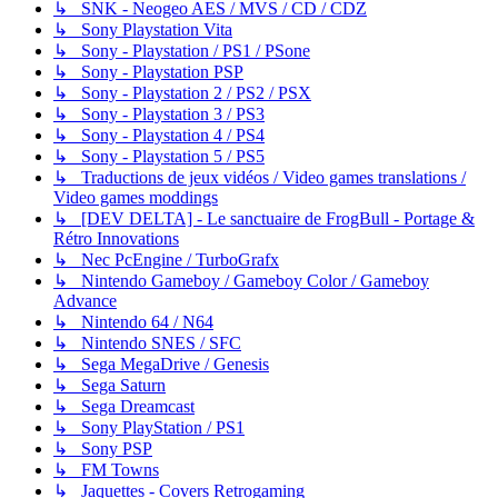
↳ SNK - Neogeo AES / MVS / CD / CDZ
↳ Sony Playstation Vita
↳ Sony - Playstation / PS1 / PSone
↳ Sony - Playstation PSP
↳ Sony - Playstation 2 / PS2 / PSX
↳ Sony - Playstation 3 / PS3
↳ Sony - Playstation 4 / PS4
↳ Sony - Playstation 5 / PS5
↳ Traductions de jeux vidéos / Video games translations /
Video games moddings
↳ [DEV DELTA] - Le sanctuaire de FrogBull - Portage &
Rétro Innovations
↳ Nec PcEngine / TurboGrafx
↳ Nintendo Gameboy / Gameboy Color / Gameboy
Advance
↳ Nintendo 64 / N64
↳ Nintendo SNES / SFC
↳ Sega MegaDrive / Genesis
↳ Sega Saturn
↳ Sega Dreamcast
↳ Sony PlayStation / PS1
↳ Sony PSP
↳ FM Towns
↳ Jaquettes - Covers Retrogaming