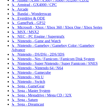
↳ Amiga - A500 / A500+ / A600 / A1200 / CD32
↳ Amstrad - GX4000 / CPC
↳ Arcade
↳ Bandai - Wonderswan
↳ Everdrive & ODE
↳ GamePark - GP32
↳ Microsoft - Xbox / Xbox 360 / Xbox One / Xbox Series
↳ MSX / MSX2
↳ NEC - PC Engine / Supergrafx
↳ Nintendo - Game and Watch
↳ Nintendo - Gameboy / Gameboy Color / Gameboy
Advance
↳ Nintendo - DS/DSi - 2DS/3DS
↳ Nintendo - Nes / Famicom / Famicom Disk System
↳ Nintendo - Super Nintendo / Super Famicom / SNES
↳ Nintendo - Nintendo 64 / N64
↳ Nintendo - Gamecube
↳ Nintendo - Wii U
↳ Nintendo - Switch
↳ Sega - GameGear
↳ Sega - Master System
↳ Sega - Megadrive / Mega CD / 32X
↳ Sega - Saturn
↳ Sega - Dreamcast