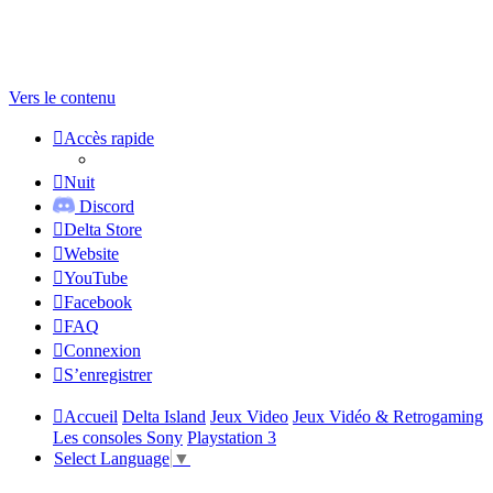
Vers le contenu
Accès rapide
Nuit
Discord
Delta Store
Website
YouTube
Facebook
FAQ
Connexion
S’enregistrer
Accueil
Delta Island
Jeux Video
Jeux Vidéo & Retrogaming
Les consoles Sony
Playstation 3
Select Language
▼