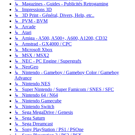
↳ Magazines - Guides - Publicités Retrogaming
↳ Impressions 3D
↳ 3D Print - Général, Divers, Help, etc..
↳ PVM - BVM
↳ Arcade
↳ Atari
↳ Amiga - A500, A500+, A600, A1200, CD32
↳ Amstrad - GX4000 / CPC
↳ Microsoft Xbox
↳ MSX / MSX2
↳ NEC - PC Engine / Supergrafx
↳ NeoGeo
↳ Nintendo - Gameboy / Gameboy Color / Gameboy
Advance
↳ Nintendo NES
↳ Super Nintendo / Super Famicom / SNES / SFC
↳ Nintendo 64 / N64
↳ Nintendo Gamecube
↳ Nintendo Switch
↳ Sega MegaDrive / Genesis
↳ Sega Saturn
↳ Sega Dreamcast
↳ Sony PlayStation / PS1 / PSOne