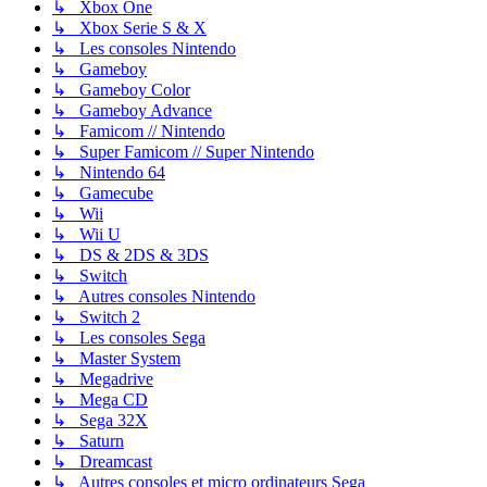
↳ Xbox One
↳ Xbox Serie S & X
↳ Les consoles Nintendo
↳ Gameboy
↳ Gameboy Color
↳ Gameboy Advance
↳ Famicom // Nintendo
↳ Super Famicom // Super Nintendo
↳ Nintendo 64
↳ Gamecube
↳ Wii
↳ Wii U
↳ DS & 2DS & 3DS
↳ Switch
↳ Autres consoles Nintendo
↳ Switch 2
↳ Les consoles Sega
↳ Master System
↳ Megadrive
↳ Mega CD
↳ Sega 32X
↳ Saturn
↳ Dreamcast
↳ Autres consoles et micro ordinateurs Sega