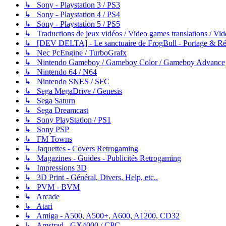
↳ Sony - Playstation 3 / PS3
↳ Sony - Playstation 4 / PS4
↳ Sony - Playstation 5 / PS5
↳ Traductions de jeux vidéos / Video games translations / V
↳ [DEV DELTA] - Le sanctuaire de FrogBull - Portage & Rét
↳ Nec PcEngine / TurboGrafx
↳ Nintendo Gameboy / Gameboy Color / Gameboy Advance
↳ Nintendo 64 / N64
↳ Nintendo SNES / SFC
↳ Sega MegaDrive / Genesis
↳ Sega Saturn
↳ Sega Dreamcast
↳ Sony PlayStation / PS1
↳ Sony PSP
↳ FM Towns
↳ Jaquettes - Covers Retrogaming
↳ Magazines - Guides - Publicités Retrogaming
↳ Impressions 3D
↳ 3D Print - Général, Divers, Help, etc..
↳ PVM - BVM
↳ Arcade
↳ Atari
↳ Amiga - A500, A500+, A600, A1200, CD32
↳ Amstrad - GX4000 / CPC