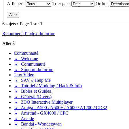
Afficher :
Trier par :
Ordre :
6 sujets • Page
1
sur
1
Retourner à l’index du forum
Aller à
Communauté
↳ Welcome
↳ Communauté
↳ Support du forum
Jeux Video
↳ SAV // Help Me
↳ Tutoriel / Modding / Hack & Info
↳ Bibles et Guides
↳ Général (Divers)
↳ 3DO Interactive Multiplayer
↳ Amiga - A500 / A500+ / A600 / A1200 / CD32
↳ Amstrad - GX4000 / CPC
↳ Arcade
↳ Bandai - Wonderswan