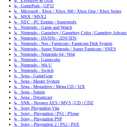
↳ Everdrive & ODE
↳ GamePark - GP32
↳ Microsoft - Xbox / Xbox 360 / Xbox One / Xbox Series
↳ MSX / MSX2
↳ NEC - PC Engine / Supergrafx
↳ Nintendo - Game and Watch
↳ Nintendo - Gameboy / Gameboy Color / Gameboy Advanc
↳ Nintendo - DS/DSi - 2DS/3DS
↳ Nintendo - Nes / Famicom / Famicom Disk System
↳ Nintendo - Super Nintendo / Super Famicom / SNES
↳ Nintendo - Nintendo 64 / N64
↳ Nintendo - Gamecube
↳ Nintendo - Wii U
↳ Nintendo - Switch
↳ Sega - GameGear
↳ Sega - Master System
↳ Sega - Megadrive / Mega CD / 32X
↳ Sega - Saturn
↳ Sega - Dreamcast
↳ SNK - Neogeo AES / MVS / CD / CDZ
↳ Sony Playstation Vita
↳ Sony - Playstation / PS1 / PSone
↳ Sony - Playstation PSP
↳ Sony - Playstation 2 / PS2 / PSX