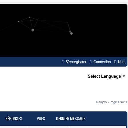
S’enregistrer
Connexion
Nuit
Select Language
▼
6 sujets • Page
1
sur
1
RÉPONSES
VUES
DERNIER MESSAGE