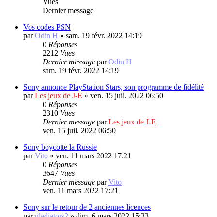
Vues
Dernier message
Vos codes PSN
par
Odin H
»
sam. 19 févr. 2022 14:19
0
Réponses
2212
Vues
Dernier message
par
Odin H
sam. 19 févr. 2022 14:19
Sony annonce PlayStation Stars, son programme de fidélité
par
Les jeux de J-E
»
ven. 15 juil. 2022 06:50
0
Réponses
2310
Vues
Dernier message
par
Les jeux de J-E
ven. 15 juil. 2022 06:50
Sony boycotte la Russie
par
Vito
»
ven. 11 mars 2022 17:21
0
Réponses
3647
Vues
Dernier message
par
Vito
ven. 11 mars 2022 17:21
Sony sur le retour de 2 anciennes licences
par
gladiators2
»
dim. 6 mars 2022 15:33