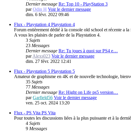
Dernier message
Re: Top 10 - PlayStation 3
par
Odin H
Voir le dernier message
dim. 6 févr. 2022 09:46
Flux - Playstation 4
Playstation 4
Forum entièrement dédié à la console old school et récente a la
A vous les plaisirs de parler de la Playstation 4.
3
Sujets
23
Messages
Dernier message
Re: Tu joues à quoi sur PS4 e…
par
Alexs023
Voir le dernier message
dim. 27 févr. 2022 12:41
Flux - Playstation 5
Playstation 5
Amateur de graphisme en 4K et de nouvelle technologie, bienve
35
Sujets
77
Messages
Dernier message
Re: Hight on Life ps5 version…
par
Garfield56
Voir le dernier message
ven. 25 oct. 2024 13:20
Flux - PS Vita
PS Vita
Pour toutes les discussions liées à la plus puissante et à la dern
4
Sujets
9
Messages