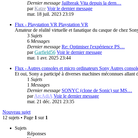
Dernier message
Jailbreak Vita depuis la dern…
par
Katze
Voir le dernier message
mar. 18 juil. 2023 23:19
Flux - Playstation VR
Playstation VR
Amateur de réalité virtuelle et fanatique du casque de chez Sony
3
Sujets
6
Messages
Dernier message
Re: Optimiser l'expérience PS…
par
Garfield56
Voir le dernier message
mar. 1 avr. 2025 23:44
Flux - Autres consoles et micro ordinateurs Sony
Autres consol
Et oui, Sony a participé à diverses machines méconnues alla
1
Sujets
1
Messages
Dernier message
SONYC (clone de Sonic) sur MS…
par
ArcAdiA
Voir le dernier message
mar. 21 déc. 2021 23:35
Nouveau sujet
12 sujets • Page
1
sur
1
Sujets
Réponses