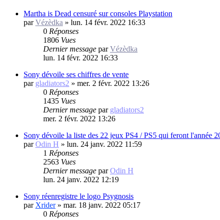
Martha is Dead censuré sur consoles Playstation
par
Vézèdka
»
lun. 14 févr. 2022 16:33
0
Réponses
1806
Vues
Dernier message
par
Vézèdka
lun. 14 févr. 2022 16:33
Sony dévoile ses chiffres de vente
par
gladiators2
»
mer. 2 févr. 2022 13:26
0
Réponses
1435
Vues
Dernier message
par
gladiators2
mer. 2 févr. 2022 13:26
Sony dévoile la liste des 22 jeux PS4 / PS5 qui feront l'année 
par
Odin H
»
lun. 24 janv. 2022 11:59
1
Réponses
2563
Vues
Dernier message
par
Odin H
lun. 24 janv. 2022 12:19
Sony réenregistre le logo Psygnosis
par
Xrider
»
mar. 18 janv. 2022 05:17
0
Réponses