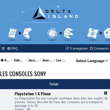
FAQ
S’enregistrer
Connexion
Accueil
Delta Island
Jeux Video
Jeux Vidéo & Retrogaming
Les consoles Sony
Select Language
▼
LES CONSOLES SONY
Forum
Playstation 1 & PSone
F
l
La Playstation fut une console mythique dans bien des esprits de
u
joueurs. Venez discuter de l'une des consoles qui a marqué le
x
passage à la 3D.
-
Sujets :
10