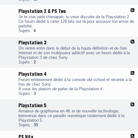
P
l
Playstation 2 & PS Two
F
a
l
y
Je te vois petit chenapan, tu veux discuter de la Playstation 2.
u
s
Ce forum dédié à cette 128 bits est là pour assouvir ton envie de
x
t
parlotte.
-
a
Sujets :
6
P
t
l
i
Playstation 3
F
a
o
l
y
n
On rentre enfin dans le début de la haute définition et de l'ère
u
s
1
Internet et de son multijoueur addictif avec un forum dédié à la
x
t
&
Playstation 3 de chez Sony.
-
a
P
Sujets :
2
P
t
S
l
i
o
Playstation 4
F
a
o
n
l
y
n
Forum entièrement dédié à la console old school et récente a la
e
u
s
2
fois de chez Sony.
x
t
&
A vous les plaisirs de parler de la Playstation 4.
-
a
P
Sujets :
3
P
t
S
l
i
T
Playstation 5
F
a
o
w
l
y
n
Amateur de graphisme en 4K et de nouvelle technologie,
o
u
s
3
bienvenue dans ce paradis numérique totalement dédié à la
x
t
Playstation 5.
-
a
Sujets :
35
P
t
l
i
PS Vita
F
a
o