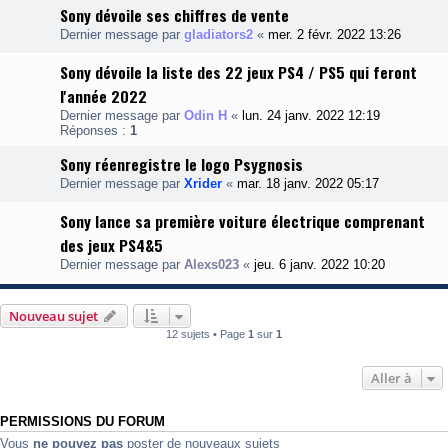
Sony dévoile ses chiffres de vente
Dernier message par
gladiators2
«
mer. 2 févr. 2022 13:26
Sony dévoile la liste des 22 jeux PS4 / PS5 qui feront
l'année 2022
Dernier message par
Odin H
«
lun. 24 janv. 2022 12:19
Réponses :
1
Sony réenregistre le logo Psygnosis
Dernier message par
Xrider
«
mar. 18 janv. 2022 05:17
Sony lance sa première voiture électrique comprenant
des jeux PS4&5
Dernier message par
Alexs023
«
jeu. 6 janv. 2022 10:20
Nouveau sujet
12 sujets • Page
1
sur
1
Aller à
PERMISSIONS DU FORUM
Vous
ne pouvez pas
poster de nouveaux sujets