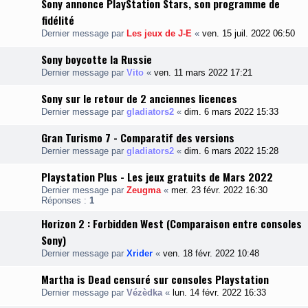
Sony annonce PlayStation Stars, son programme de
s
e
fidélité
t
Dernier message par
Les jeux de J-E
«
ven. 15 juil. 2022 06:50
i
c
Sony boycotte la Russie
r
Dernier message par
Vito
«
ven. 11 mars 2022 17:21
o
o
Sony sur le retour de 2 anciennes licences
r
d
Dernier message par
gladiators2
«
dim. 6 mars 2022 15:33
i
n
Gran Turismo 7 - Comparatif des versions
a
t
Dernier message par
gladiators2
«
dim. 6 mars 2022 15:28
e
u
Playstation Plus - Les jeux gratuits de Mars 2022
r
s
Dernier message par
Zeugma
«
mer. 23 févr. 2022 16:30
S
Réponses :
1
o
n
Horizon 2 : Forbidden West (Comparaison entre consoles
y
Sony)
Dernier message par
Xrider
«
ven. 18 févr. 2022 10:48
Martha is Dead censuré sur consoles Playstation
Dernier message par
Vézèdka
«
lun. 14 févr. 2022 16:33