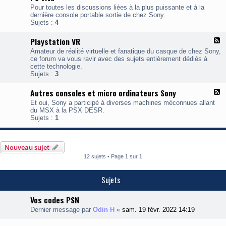
l
y
n
Pour toutes les discussions liées à la plus puissante et à la
u
s
4
dernière console portable sortie de chez Sony.
x
t
Sujets :
4
-
a
P
t
Playstation VR
F
S
i
l
V
o
Amateur de réalité virtuelle et fanatique du casque de chez Sony,
u
i
n
ce forum va vous ravir avec des sujets entièrement dédiés à
x
t
5
cette technologie.
-
a
Sujets :
3
P
l
Autres consoles et micro ordinateurs Sony
F
a
l
y
Et oui, Sony a participé à diverses machines méconnues allant
u
s
du MSX à la PSX DESR.
x
t
Sujets :
1
-
a
A
t
u
i
t
o
Nouveau sujet
r
n
12 sujets • Page
1
sur
1
e
V
s
R
c
Sujets
o
n
Vos codes PSN
s
o
Dernier message par
Odin H
«
sam. 19 févr. 2022 14:19
l
e