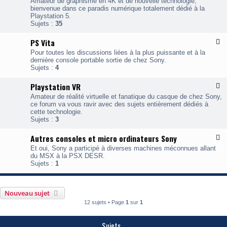
n
Amateur de graphisme en 4K et de nouvelle technologie,
o
u
s
3
bienvenue dans ce paradis numérique totalement dédié à la
x
t
Playstation 5.
-
a
Sujets :
35
P
t
l
i
PS Vita
F
a
o
l
y
n
Pour toutes les discussions liées à la plus puissante et à la
u
s
4
dernière console portable sortie de chez Sony.
x
t
Sujets :
4
-
a
P
t
Playstation VR
F
S
i
l
V
o
Amateur de réalité virtuelle et fanatique du casque de chez Sony,
u
i
n
ce forum va vous ravir avec des sujets entièrement dédiés à
x
t
5
cette technologie.
-
a
Sujets :
3
P
l
Autres consoles et micro ordinateurs Sony
F
a
l
y
Et oui, Sony a participé à diverses machines méconnues allant
u
s
du MSX à la PSX DESR.
x
t
Sujets :
1
-
a
A
t
u
i
t
o
Nouveau sujet
r
n
12 sujets • Page
1
sur
1
e
V
s
R
c
Sujets