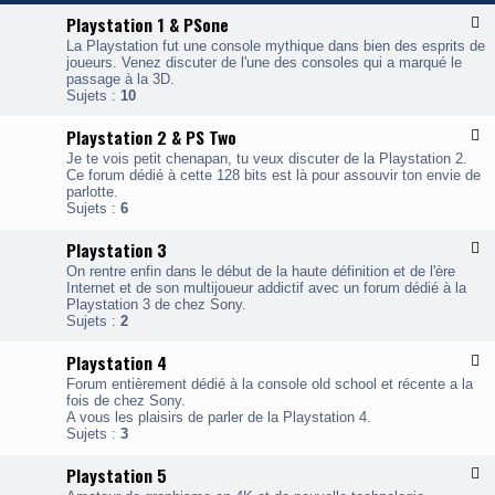
Playstation 1 & PSone
F
l
La Playstation fut une console mythique dans bien des esprits de
u
joueurs. Venez discuter de l'une des consoles qui a marqué le
x
passage à la 3D.
-
Sujets :
10
P
l
Playstation 2 & PS Two
F
a
l
y
Je te vois petit chenapan, tu veux discuter de la Playstation 2.
u
s
Ce forum dédié à cette 128 bits est là pour assouvir ton envie de
x
t
parlotte.
-
a
Sujets :
6
P
t
l
i
Playstation 3
F
a
o
l
y
n
On rentre enfin dans le début de la haute définition et de l'ère
u
s
1
Internet et de son multijoueur addictif avec un forum dédié à la
x
t
&
Playstation 3 de chez Sony.
-
a
P
Sujets :
2
P
t
S
l
i
o
Playstation 4
F
a
o
n
l
y
n
Forum entièrement dédié à la console old school et récente a la
e
u
s
2
fois de chez Sony.
x
t
&
A vous les plaisirs de parler de la Playstation 4.
-
a
P
Sujets :
3
P
t
S
l
i
T
Playstation 5
F
a
o
w
l
y