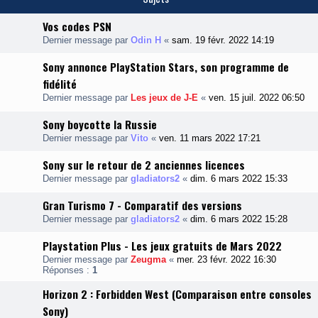
o
n
Vos codes PSN
s
o
Dernier message par
Odin H
«
sam. 19 févr. 2022 14:19
l
e
Sony annonce PlayStation Stars, son programme de
s
e
fidélité
t
Dernier message par
Les jeux de J-E
«
ven. 15 juil. 2022 06:50
i
c
Sony boycotte la Russie
r
Dernier message par
Vito
«
ven. 11 mars 2022 17:21
o
o
Sony sur le retour de 2 anciennes licences
r
d
Dernier message par
gladiators2
«
dim. 6 mars 2022 15:33
i
n
Gran Turismo 7 - Comparatif des versions
a
t
Dernier message par
gladiators2
«
dim. 6 mars 2022 15:28
e
u
Playstation Plus - Les jeux gratuits de Mars 2022
r
s
Dernier message par
Zeugma
«
mer. 23 févr. 2022 16:30
S
Réponses :
1
o
n
Horizon 2 : Forbidden West (Comparaison entre consoles
y
Sony)