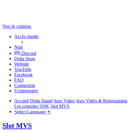
Vers le contenu
Accès rapide
Nuit
Discord
Delta Store
Website
YouTube
Facebook
FAQ
Connexion
S’enregistrer
Accueil
Delta Island
Jeux Video
Jeux Vidéo & Retrogaming
Les consoles SNK
Slot MVS
Select Language
▼
Slot MVS