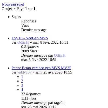
Nouveau sujet
7 sujets • Page
1
sur
1
Sujets
Réponses
Vues
Dernier message
Top 10 - NeoGeo MVS
par
Odin H
»
mar. 8 févr. 2022 16:51
0
Réponses
2009
Vues
Dernier message
par
Odin H
mar. 8 févr. 2022 16:51
Panne Ecran vert neo geo MVS MV2F
par
teddy157
»
sam. 25 avr. 2026 18:55
1
2
3
4
37
Réponses
1111
Vues
Dernier message
par
ragefan
jeu. 28 mai 2026 00:12