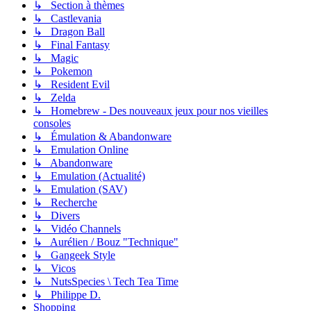
↳ Section à thèmes
↳ Castlevania
↳ Dragon Ball
↳ Final Fantasy
↳ Magic
↳ Pokemon
↳ Resident Evil
↳ Zelda
↳ Homebrew - Des nouveaux jeux pour nos vieilles
consoles
↳ Émulation & Abandonware
↳ Emulation Online
↳ Abandonware
↳ Emulation (Actualité)
↳ Emulation (SAV)
↳ Recherche
↳ Divers
↳ Vidéo Channels
↳ Aurélien / Bouz "Technique"
↳ Gangeek Style
↳ Vicos
↳ NutsSpecies \ Tech Tea Time
↳ Philippe D.
Shopping