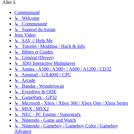
Aller à
Communauté
↳ Welcome
↳ Communauté
↳ Support du forum
Jeux Video
↳ SAV // Help Me
↳ Tutoriel / Modding / Hack & Info
↳ Bibles et Guides
↳ Général (Divers)
↳ 3DO Interactive Multiplayer
↳ Amiga - A500 / A500+ / A600 / A1200 / CD32
↳ Amstrad - GX4000 / CPC
↳ Arcade
↳ Bandai - Wonderswan
↳ Everdrive & ODE
↳ GamePark - GP32
↳ Microsoft - Xbox / Xbox 360 / Xbox One / Xbox Series
↳ MSX / MSX2
↳ NEC - PC Engine / Supergrafx
↳ Nintendo - Game and Watch
↳ Nintendo - Gameboy / Gameboy Color / Gameboy
Advance