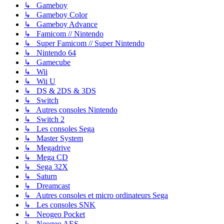
↳ Gameboy
↳ Gameboy Color
↳ Gameboy Advance
↳ Famicom // Nintendo
↳ Super Famicom // Super Nintendo
↳ Nintendo 64
↳ Gamecube
↳ Wii
↳ Wii U
↳ DS & 2DS & 3DS
↳ Switch
↳ Autres consoles Nintendo
↳ Switch 2
↳ Les consoles Sega
↳ Master System
↳ Megadrive
↳ Mega CD
↳ Sega 32X
↳ Saturn
↳ Dreamcast
↳ Autres consoles et micro ordinateurs Sega
↳ Les consoles SNK
↳ Neogeo Pocket
↳ Neogeo AES