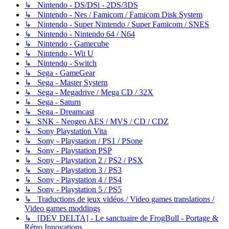
↳ Nintendo - DS/DSi - 2DS/3DS
↳ Nintendo - Nes / Famicom / Famicom Disk System
↳ Nintendo - Super Nintendo / Super Famicom / SNES
↳ Nintendo - Nintendo 64 / N64
↳ Nintendo - Gamecube
↳ Nintendo - Wii U
↳ Nintendo - Switch
↳ Sega - GameGear
↳ Sega - Master System
↳ Sega - Megadrive / Mega CD / 32X
↳ Sega - Saturn
↳ Sega - Dreamcast
↳ SNK - Neogeo AES / MVS / CD / CDZ
↳ Sony Playstation Vita
↳ Sony - Playstation / PS1 / PSone
↳ Sony - Playstation PSP
↳ Sony - Playstation 2 / PS2 / PSX
↳ Sony - Playstation 3 / PS3
↳ Sony - Playstation 4 / PS4
↳ Sony - Playstation 5 / PS5
↳ Traductions de jeux vidéos / Video games translations /
Video games moddings
↳ [DEV DELTA] - Le sanctuaire de FrogBull - Portage &
Rétro Innovations