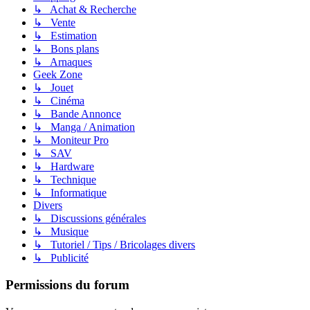
↳ Achat & Recherche
↳ Vente
↳ Estimation
↳ Bons plans
↳ Arnaques
Geek Zone
↳ Jouet
↳ Cinéma
↳ Bande Annonce
↳ Manga / Animation
↳ Moniteur Pro
↳ SAV
↳ Hardware
↳ Technique
↳ Informatique
Divers
↳ Discussions générales
↳ Musique
↳ Tutoriel / Tips / Bricolages divers
↳ Publicité
Permissions du forum