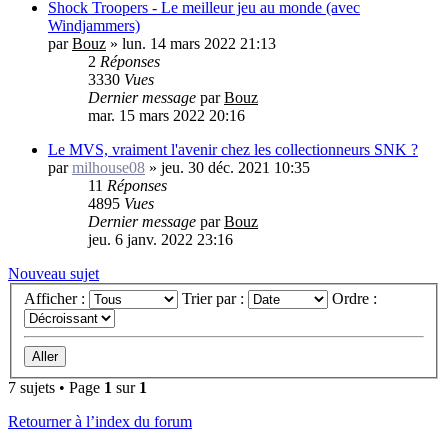
Shock Troopers - Le meilleur jeu au monde (avec
Windjammers)
par
Bouz
»
lun. 14 mars 2022 21:13
2
Réponses
3330
Vues
Dernier message
par
Bouz
mar. 15 mars 2022 20:16
Le MVS, vraiment l'avenir chez les collectionneurs SNK ?
par
milhouse08
»
jeu. 30 déc. 2021 10:35
11
Réponses
4895
Vues
Dernier message
par
Bouz
jeu. 6 janv. 2022 23:16
Nouveau sujet
Afficher :
Trier par :
Ordre :
7 sujets • Page
1
sur
1
Retourner à l’index du forum