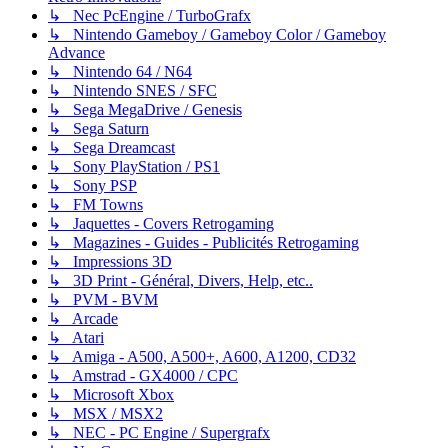
↳ Nec PcEngine / TurboGrafx
↳ Nintendo Gameboy / Gameboy Color / Gameboy
Advance
↳ Nintendo 64 / N64
↳ Nintendo SNES / SFC
↳ Sega MegaDrive / Genesis
↳ Sega Saturn
↳ Sega Dreamcast
↳ Sony PlayStation / PS1
↳ Sony PSP
↳ FM Towns
↳ Jaquettes - Covers Retrogaming
↳ Magazines - Guides - Publicités Retrogaming
↳ Impressions 3D
↳ 3D Print - Général, Divers, Help, etc..
↳ PVM - BVM
↳ Arcade
↳ Atari
↳ Amiga - A500, A500+, A600, A1200, CD32
↳ Amstrad - GX4000 / CPC
↳ Microsoft Xbox
↳ MSX / MSX2
↳ NEC - PC Engine / Supergrafx