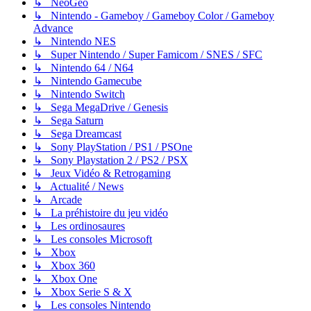
↳ NeoGeo
↳ Nintendo - Gameboy / Gameboy Color / Gameboy
Advance
↳ Nintendo NES
↳ Super Nintendo / Super Famicom / SNES / SFC
↳ Nintendo 64 / N64
↳ Nintendo Gamecube
↳ Nintendo Switch
↳ Sega MegaDrive / Genesis
↳ Sega Saturn
↳ Sega Dreamcast
↳ Sony PlayStation / PS1 / PSOne
↳ Sony Playstation 2 / PS2 / PSX
↳ Jeux Vidéo & Retrogaming
↳ Actualité / News
↳ Arcade
↳ La préhistoire du jeu vidéo
↳ Les ordinosaures
↳ Les consoles Microsoft
↳ Xbox
↳ Xbox 360
↳ Xbox One
↳ Xbox Serie S & X
↳ Les consoles Nintendo