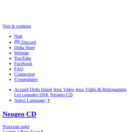
Vers le contenu
Nuit
Discord
Delta Store
Website
YouTube
Facebook
FAQ
Connexion
S’enregistrer
Accueil
Delta Island
Jeux Video
Jeux Vidéo & Retrogaming
Les consoles SNK
Neogeo CD
Select Language
▼
Neogeo CD
Nouveau sujet
2 sujets • Page
1
sur
1