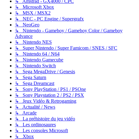
↳ Amstrad - GX4000 / CPC
↳ Microsoft Xbox
↳ MSX / MSX2
↳ NEC - PC Engine / Supergrafx
↳ NeoGeo
↳ Nintendo - Gameboy / Gameboy Color / Gameboy
Advance
↳ Nintendo NES
↳ Super Nintendo / Super Famicom / SNES / SFC
↳ Nintendo 64 / N64
↳ Nintendo Gamecube
↳ Nintendo Switch
↳ Sega MegaDrive / Genesis
↳ Sega Saturn
↳ Sega Dreamcast
↳ Sony PlayStation / PS1 / PSOne
↳ Sony Playstation 2 / PS2 / PSX
↳ Jeux Vidéo & Retrogaming
↳ Actualité / News
↳ Arcade
↳ La préhistoire du jeu vidéo
↳ Les ordinosaures
↳ Les consoles Microsoft
↳ Xbox