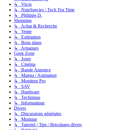
↳ Vicos
↳ NutsSpecies \ Tech Tea Time
↳ Philippe D.
Shopping
↳ Achat & Recherche
↳ Vente
↳ Estimation
↳ Bons plans
↳ Arnaques
Geek Zone
↳ Jouet
↳ Cinéma
↳ Bande Annonce
↳ Manga / Animation
↳ Moniteur Pro
↳ SAV
↳ Hardware
↳ Technique
↳ Informatique
Divers
↳ Discussions générales
↳ Musique
↳ Tutoriel / Tips / Bricolages divers