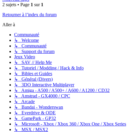
2 sujets • Page
1
sur
1
Retourner à l’index du forum
Aller à
Communauté
↳ Welcome
↳ Communauté
↳ Support du forum
Jeux Video
↳ SAV // Help Me
↳ Tutoriel / Modding / Hack & Info
↳ Bibles et Guides
↳ Général (Divers)
↳ 3DO Interactive Multiplayer
↳ Amiga - A500 / A500+ / A600 / A1200 / CD32
↳ Amstrad - GX4000 / CPC
↳ Arcade
↳ Bandai - Wonderswan
↳ Everdrive & ODE
↳ GamePark - GP32
↳ Microsoft - Xbox / Xbox 360 / Xbox One / Xbox Series
↳ MSX / MSX2