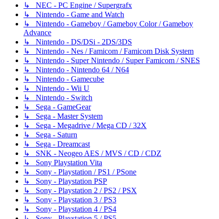
↳ NEC - PC Engine / Supergrafx
↳ Nintendo - Game and Watch
↳ Nintendo - Gameboy / Gameboy Color / Gameboy
Advance
↳ Nintendo - DS/DSi - 2DS/3DS
↳ Nintendo - Nes / Famicom / Famicom Disk System
↳ Nintendo - Super Nintendo / Super Famicom / SNES
↳ Nintendo - Nintendo 64 / N64
↳ Nintendo - Gamecube
↳ Nintendo - Wii U
↳ Nintendo - Switch
↳ Sega - GameGear
↳ Sega - Master System
↳ Sega - Megadrive / Mega CD / 32X
↳ Sega - Saturn
↳ Sega - Dreamcast
↳ SNK - Neogeo AES / MVS / CD / CDZ
↳ Sony Playstation Vita
↳ Sony - Playstation / PS1 / PSone
↳ Sony - Playstation PSP
↳ Sony - Playstation 2 / PS2 / PSX
↳ Sony - Playstation 3 / PS3
↳ Sony - Playstation 4 / PS4
↳ Sony - Playstation 5 / PS5