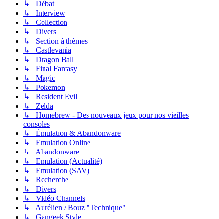
↳ Débat
↳ Interview
↳ Collection
↳ Divers
↳ Section à thèmes
↳ Castlevania
↳ Dragon Ball
↳ Final Fantasy
↳ Magic
↳ Pokemon
↳ Resident Evil
↳ Zelda
↳ Homebrew - Des nouveaux jeux pour nos vieilles
consoles
↳ Émulation & Abandonware
↳ Emulation Online
↳ Abandonware
↳ Emulation (Actualité)
↳ Emulation (SAV)
↳ Recherche
↳ Divers
↳ Vidéo Channels
↳ Aurélien / Bouz "Technique"
↳ Gangeek Style