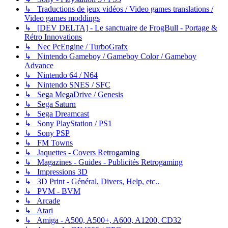
↳ Traductions de jeux vidéos / Video games translations /
Video games moddings
↳ [DEV DELTA] - Le sanctuaire de FrogBull - Portage &
Rétro Innovations
↳ Nec PcEngine / TurboGrafx
↳ Nintendo Gameboy / Gameboy Color / Gameboy
Advance
↳ Nintendo 64 / N64
↳ Nintendo SNES / SFC
↳ Sega MegaDrive / Genesis
↳ Sega Saturn
↳ Sega Dreamcast
↳ Sony PlayStation / PS1
↳ Sony PSP
↳ FM Towns
↳ Jaquettes - Covers Retrogaming
↳ Magazines - Guides - Publicités Retrogaming
↳ Impressions 3D
↳ 3D Print - Général, Divers, Help, etc..
↳ PVM - BVM
↳ Arcade
↳ Atari
↳ Amiga - A500, A500+, A600, A1200, CD32