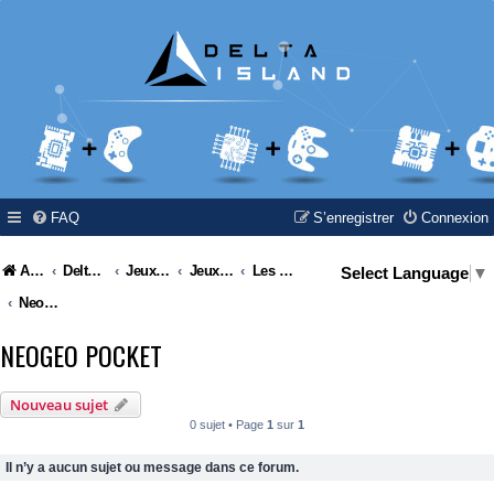
FAQ
S’enregistrer
Connexion
Accueil
Delta Island
Jeux Video
Jeux Vidéo & Retrogaming
Les consoles SNK
Select Language
▼
Neogeo Pocket
NEOGEO POCKET
Nouveau sujet
0 sujet • Page
1
sur
1
Il n’y a aucun sujet ou message dans ce forum.