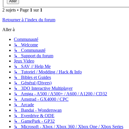
2 sujets • Page
1
sur
1
Retourner à l’index du forum
Aller à
Communauté
↳ Welcome
↳ Communauté
↳ Support du forum
Jeux Video
↳ SAV // Help Me
↳ Tutoriel / Modding / Hack & Info
↳ Bibles et Guides
↳ Général (Divers)
↳ 3DO Interactive Multiplayer
↳ Amiga - A500 / A500+ / A600 / A1200 / CD32
↳ Amstrad - GX4000 / CPC
↳ Arcade
↳ Bandai - Wonderswan
↳ Everdrive & ODE
↳ GamePark - GP32
↳ Microsoft - Xbox / Xbox 360 / Xbox One / Xbox Series