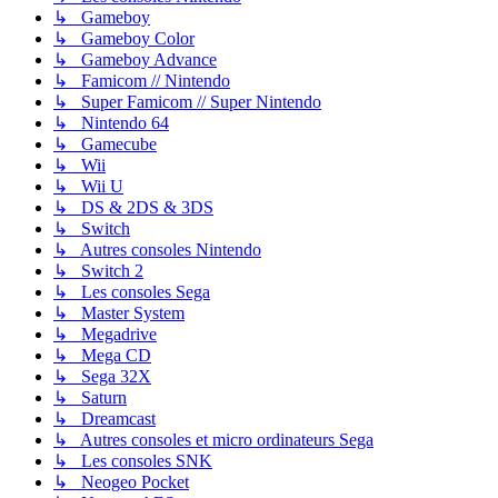
↳ Gameboy
↳ Gameboy Color
↳ Gameboy Advance
↳ Famicom // Nintendo
↳ Super Famicom // Super Nintendo
↳ Nintendo 64
↳ Gamecube
↳ Wii
↳ Wii U
↳ DS & 2DS & 3DS
↳ Switch
↳ Autres consoles Nintendo
↳ Switch 2
↳ Les consoles Sega
↳ Master System
↳ Megadrive
↳ Mega CD
↳ Sega 32X
↳ Saturn
↳ Dreamcast
↳ Autres consoles et micro ordinateurs Sega
↳ Les consoles SNK
↳ Neogeo Pocket