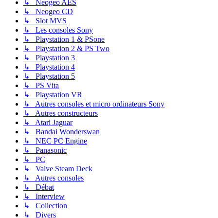
↳ Neogeo AES
↳ Neogeo CD
↳ Slot MVS
↳ Les consoles Sony
↳ Playstation 1 & PSone
↳ Playstation 2 & PS Two
↳ Playstation 3
↳ Playstation 4
↳ Playstation 5
↳ PS Vita
↳ Playstation VR
↳ Autres consoles et micro ordinateurs Sony
↳ Autres constructeurs
↳ Atari Jaguar
↳ Bandai Wonderswan
↳ NEC PC Engine
↳ Panasonic
↳ PC
↳ Valve Steam Deck
↳ Autres consoles
↳ Débat
↳ Interview
↳ Collection
↳ Divers