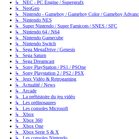
↳ NEC - PC Engine / Supergrafx
↳ NeoGeo
↳ Nintendo - Gameboy / Gameboy Color / Gameboy Advanc
↳ Nintendo NES
↳ Super Nintendo / Super Famicom / SNES / SFC
↳ Nintendo 64 / N64
↳ Nintendo Gamecube
↳ Nintendo Switch
↳ Sega MegaDrive / Genesis
↳ Sega Saturn
↳ Sega Dreamcast
↳ Sony PlayStation / PS1 / PSOne
↳ Sony Playstation 2 / PS2 / PSX
↳ Jeux Vidéo & Retrogaming
↳ Actualité / News
↳ Arcade
↳ La préhistoire du jeu vidéo
↳ Les ordinosaures
↳ Les consoles Microsoft
↳ Xbox
↳ Xbox 360
↳ Xbox One
↳ Xbox Serie S & X
↳ Les consoles Nintendo