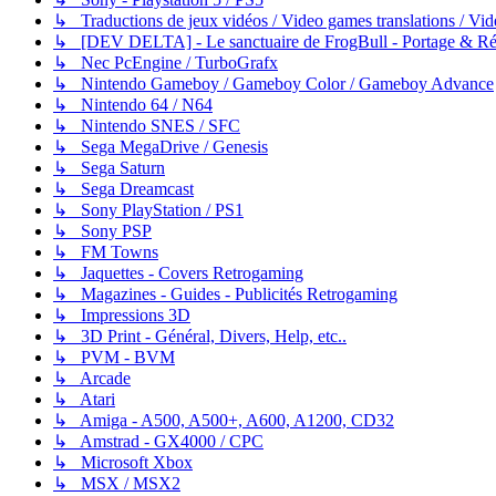
↳ Traductions de jeux vidéos / Video games translations / V
↳ [DEV DELTA] - Le sanctuaire de FrogBull - Portage & Rét
↳ Nec PcEngine / TurboGrafx
↳ Nintendo Gameboy / Gameboy Color / Gameboy Advance
↳ Nintendo 64 / N64
↳ Nintendo SNES / SFC
↳ Sega MegaDrive / Genesis
↳ Sega Saturn
↳ Sega Dreamcast
↳ Sony PlayStation / PS1
↳ Sony PSP
↳ FM Towns
↳ Jaquettes - Covers Retrogaming
↳ Magazines - Guides - Publicités Retrogaming
↳ Impressions 3D
↳ 3D Print - Général, Divers, Help, etc..
↳ PVM - BVM
↳ Arcade
↳ Atari
↳ Amiga - A500, A500+, A600, A1200, CD32
↳ Amstrad - GX4000 / CPC
↳ Microsoft Xbox
↳ MSX / MSX2