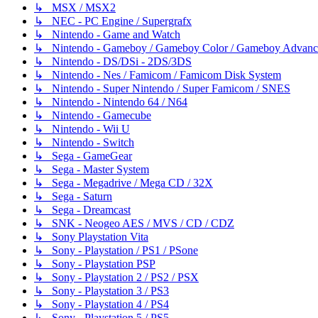
↳ MSX / MSX2
↳ NEC - PC Engine / Supergrafx
↳ Nintendo - Game and Watch
↳ Nintendo - Gameboy / Gameboy Color / Gameboy Advanc
↳ Nintendo - DS/DSi - 2DS/3DS
↳ Nintendo - Nes / Famicom / Famicom Disk System
↳ Nintendo - Super Nintendo / Super Famicom / SNES
↳ Nintendo - Nintendo 64 / N64
↳ Nintendo - Gamecube
↳ Nintendo - Wii U
↳ Nintendo - Switch
↳ Sega - GameGear
↳ Sega - Master System
↳ Sega - Megadrive / Mega CD / 32X
↳ Sega - Saturn
↳ Sega - Dreamcast
↳ SNK - Neogeo AES / MVS / CD / CDZ
↳ Sony Playstation Vita
↳ Sony - Playstation / PS1 / PSone
↳ Sony - Playstation PSP
↳ Sony - Playstation 2 / PS2 / PSX
↳ Sony - Playstation 3 / PS3
↳ Sony - Playstation 4 / PS4
↳ Sony - Playstation 5 / PS5