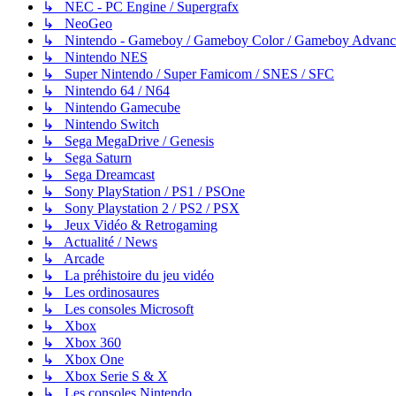
↳ NEC - PC Engine / Supergrafx
↳ NeoGeo
↳ Nintendo - Gameboy / Gameboy Color / Gameboy Advanc
↳ Nintendo NES
↳ Super Nintendo / Super Famicom / SNES / SFC
↳ Nintendo 64 / N64
↳ Nintendo Gamecube
↳ Nintendo Switch
↳ Sega MegaDrive / Genesis
↳ Sega Saturn
↳ Sega Dreamcast
↳ Sony PlayStation / PS1 / PSOne
↳ Sony Playstation 2 / PS2 / PSX
↳ Jeux Vidéo & Retrogaming
↳ Actualité / News
↳ Arcade
↳ La préhistoire du jeu vidéo
↳ Les ordinosaures
↳ Les consoles Microsoft
↳ Xbox
↳ Xbox 360
↳ Xbox One
↳ Xbox Serie S & X
↳ Les consoles Nintendo