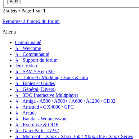
2 sujets • Page
1
sur
1
Retourner à l’index du forum
Aller à
Communauté
↳ Welcome
↳ Communauté
↳ Support du forum
Jeux Video
↳ SAV // Help Me
↳ Tutoriel / Modding / Hack & Info
↳ Bibles et Guides
↳ Général (Divers)
↳ 3DO Interactive Multiplayer
↳ Amiga - A500 / A500+ / A600 / A1200 / CD32
↳ Amstrad - GX4000 / CPC
↳ Arcade
↳ Bandai - Wonderswan
↳ Everdrive & ODE
↳ GamePark - GP32
↳ Microsoft - Xbox / Xbox 360 / Xbox One / Xbox Series