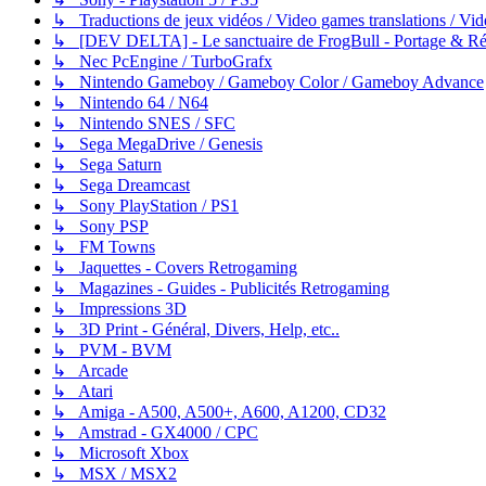
↳ Traductions de jeux vidéos / Video games translations / V
↳ [DEV DELTA] - Le sanctuaire de FrogBull - Portage & Rét
↳ Nec PcEngine / TurboGrafx
↳ Nintendo Gameboy / Gameboy Color / Gameboy Advance
↳ Nintendo 64 / N64
↳ Nintendo SNES / SFC
↳ Sega MegaDrive / Genesis
↳ Sega Saturn
↳ Sega Dreamcast
↳ Sony PlayStation / PS1
↳ Sony PSP
↳ FM Towns
↳ Jaquettes - Covers Retrogaming
↳ Magazines - Guides - Publicités Retrogaming
↳ Impressions 3D
↳ 3D Print - Général, Divers, Help, etc..
↳ PVM - BVM
↳ Arcade
↳ Atari
↳ Amiga - A500, A500+, A600, A1200, CD32
↳ Amstrad - GX4000 / CPC
↳ Microsoft Xbox
↳ MSX / MSX2