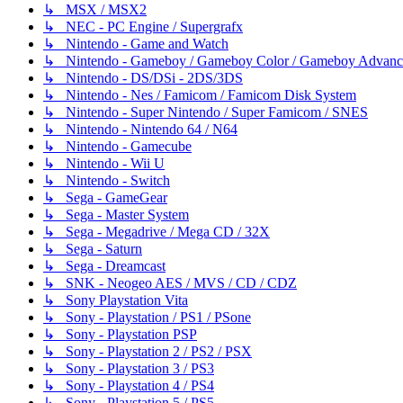
↳ MSX / MSX2
↳ NEC - PC Engine / Supergrafx
↳ Nintendo - Game and Watch
↳ Nintendo - Gameboy / Gameboy Color / Gameboy Advanc
↳ Nintendo - DS/DSi - 2DS/3DS
↳ Nintendo - Nes / Famicom / Famicom Disk System
↳ Nintendo - Super Nintendo / Super Famicom / SNES
↳ Nintendo - Nintendo 64 / N64
↳ Nintendo - Gamecube
↳ Nintendo - Wii U
↳ Nintendo - Switch
↳ Sega - GameGear
↳ Sega - Master System
↳ Sega - Megadrive / Mega CD / 32X
↳ Sega - Saturn
↳ Sega - Dreamcast
↳ SNK - Neogeo AES / MVS / CD / CDZ
↳ Sony Playstation Vita
↳ Sony - Playstation / PS1 / PSone
↳ Sony - Playstation PSP
↳ Sony - Playstation 2 / PS2 / PSX
↳ Sony - Playstation 3 / PS3
↳ Sony - Playstation 4 / PS4
↳ Sony - Playstation 5 / PS5