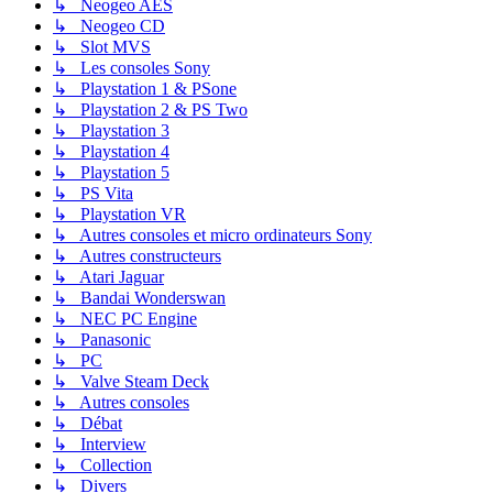
↳ Neogeo AES
↳ Neogeo CD
↳ Slot MVS
↳ Les consoles Sony
↳ Playstation 1 & PSone
↳ Playstation 2 & PS Two
↳ Playstation 3
↳ Playstation 4
↳ Playstation 5
↳ PS Vita
↳ Playstation VR
↳ Autres consoles et micro ordinateurs Sony
↳ Autres constructeurs
↳ Atari Jaguar
↳ Bandai Wonderswan
↳ NEC PC Engine
↳ Panasonic
↳ PC
↳ Valve Steam Deck
↳ Autres consoles
↳ Débat
↳ Interview
↳ Collection
↳ Divers