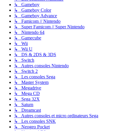
↳ Gameboy
↳ Gameboy Color
↳ Gameboy Advance
↳ Famicom // Nintendo
↳ Super Famicom // Super Nintendo
↳ Nintendo 64
↳ Gamecube
↳ Wii
↳ Wii U
↳ DS & 2DS & 3DS
↳ Switch
↳ Autres consoles Nintendo
↳ Switch 2
↳ Les consoles Sega
↳ Master System
↳ Megadrive
↳ Mega CD
↳ Sega 32X
↳ Saturn
↳ Dreamcast
↳ Autres consoles et micro ordinateurs Sega
↳ Les consoles SNK
↳ Neogeo Pocket