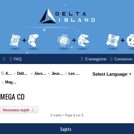
FAQ
S’enregistrer
Connexion
Accueil
Delta Island
Jeux Video
Jeux Vidéo & Retrogaming
Les consoles Sega
Select Language
▼
Mega CD
MEGA CD
Nouveau sujet
6 sujets • Page
1
sur
1
Sujets