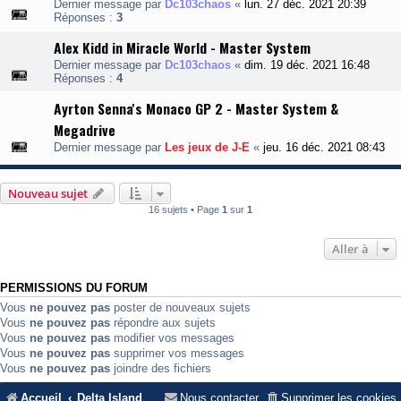
Dernier message par
Dc103chaos
«
lun. 27 déc. 2021 20:39
Réponses :
3
Alex Kidd in Miracle World - Master System
Dernier message par
Dc103chaos
«
dim. 19 déc. 2021 16:48
Réponses :
4
Ayrton Senna's Monaco GP 2 - Master System &
Megadrive
Dernier message par
Les jeux de J-E
«
jeu. 16 déc. 2021 08:43
Nouveau sujet
16 sujets • Page
1
sur
1
Aller à
PERMISSIONS DU FORUM
Vous
ne pouvez pas
poster de nouveaux sujets
Vous
ne pouvez pas
répondre aux sujets
Vous
ne pouvez pas
modifier vos messages
Vous
ne pouvez pas
supprimer vos messages
Vous
ne pouvez pas
joindre des fichiers
Accueil
Delta Island
Nous contacter
Supprimer les cookies