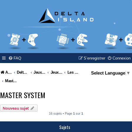
FAQ
S’enregistrer
Connexion
Accueil
Delta Island
Jeux Video
Jeux Vidéo & Retrogaming
Les consoles Sega
Select Language
▼
Master System
MASTER SYSTEM
Nouveau sujet
16 sujets • Page
1
sur
1
Sujets