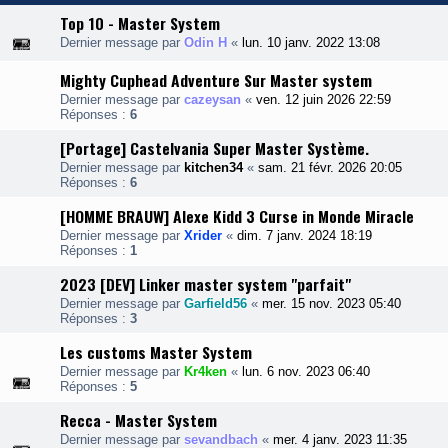
Top 10 - Master System
Dernier message par
Odin H
«
lun. 10 janv. 2022 13:08
Mighty Cuphead Adventure Sur Master system
Dernier message par
cazeysan
«
ven. 12 juin 2026 22:59
Réponses :
6
[Portage] Castelvania Super Master Système.
Dernier message par
kitchen34
«
sam. 21 févr. 2026 20:05
Réponses :
6
[HOMME BRAUW] Alexe Kidd 3 Curse in Monde Miracle
Dernier message par
Xrider
«
dim. 7 janv. 2024 18:19
Réponses :
1
2023 [DEV] Linker master system "parfait"
Dernier message par
Garfield56
«
mer. 15 nov. 2023 05:40
Réponses :
3
Les customs Master System
Dernier message par
Kr4ken
«
lun. 6 nov. 2023 06:40
Réponses :
5
Recca - Master System
Dernier message par
sevandbach
«
mer. 4 janv. 2023 11:35