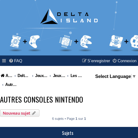
FAQ
S’enregistrer
Connexion
Accueil
Delta Island
Jeux Video
Jeux Vidéo & Retrogaming
Les consoles Nintendo
Select Language
▼
Autres consoles Nintendo
AUTRES CONSOLES NINTENDO
Nouveau sujet
6 sujets • Page
1
sur
1
Sujets