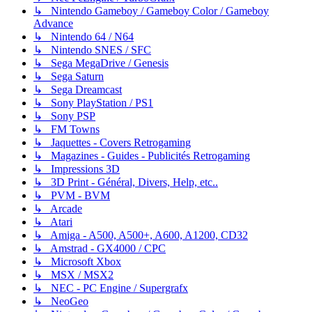
↳ Nintendo Gameboy / Gameboy Color / Gameboy
Advance
↳ Nintendo 64 / N64
↳ Nintendo SNES / SFC
↳ Sega MegaDrive / Genesis
↳ Sega Saturn
↳ Sega Dreamcast
↳ Sony PlayStation / PS1
↳ Sony PSP
↳ FM Towns
↳ Jaquettes - Covers Retrogaming
↳ Magazines - Guides - Publicités Retrogaming
↳ Impressions 3D
↳ 3D Print - Général, Divers, Help, etc..
↳ PVM - BVM
↳ Arcade
↳ Atari
↳ Amiga - A500, A500+, A600, A1200, CD32
↳ Amstrad - GX4000 / CPC
↳ Microsoft Xbox
↳ MSX / MSX2
↳ NEC - PC Engine / Supergrafx
↳ NeoGeo