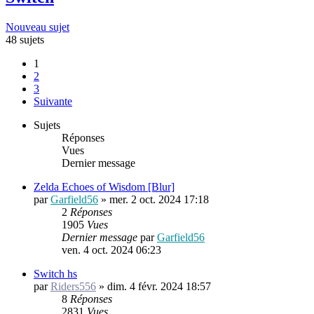
Nouveau sujet
48 sujets
1
2
3
Suivante
Sujets
Réponses
Vues
Dernier message
Zelda Echoes of Wisdom [Blur]
par
Garfield56
»
mer. 2 oct. 2024 17:18
2
Réponses
1905
Vues
Dernier message
par
Garfield56
ven. 4 oct. 2024 06:23
Switch hs
par
Riders556
»
dim. 4 févr. 2024 18:57
8
Réponses
2831
Vues