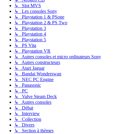
↳ Slot MVS
↳ Les consoles Sony
↳ Playstation 1 & PSone
↳ Playstation 2 & PS Two
↳ Playstation 3
↳ Playstation 4
↳ Playstation 5
↳ PS Vita
↳ Playstation VR
↳ Autres consoles et micro ordinateurs Sony
↳ Autres constructeurs
↳ Atari Jaguar
↳ Bandai Wonderswan
↳ NEC PC Engine
↳ Panasonic
↳ PC
↳ Valve Steam Deck
↳ Autres consoles
↳ Débat
↳ Interview
↳ Collection
↳ Divers
↳ Section à thèmes