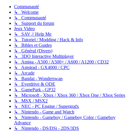
Communauté
↳ Welcome
↳ Communauté
↳ Support du forum
Jeux Video
↳ SAV // Help Me
↳ Tutoriel / Modding / Hack & Info
↳ Bibles et Guides
↳ Général (Divers)
↳ 3DO Interactive Multiplayer
↳ Amiga - A500 / A500+ / A600 / A1200 / CD32
↳ Amstrad - GX4000 / CPC
↳ Arcade
↳ Bandai - Wonderswan
↳ Everdrive & ODE
↳ GamePark - GP32
↳ Microsoft - Xbox / Xbox 360 / Xbox One / Xbox Series
↳ MSX / MSX2
↳ NEC - PC Engine / Supergrafx
↳ Nintendo - Game and Watch
↳ Nintendo - Gameboy / Gameboy Color / Gameboy
Advance
↳ Nintendo - DS/DSi - 2DS/3DS