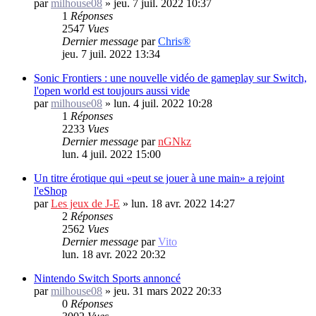
par
milhouse08
»
jeu. 7 juil. 2022 10:37
1
Réponses
2547
Vues
Dernier message
par
Chris®
jeu. 7 juil. 2022 13:34
Sonic Frontiers : une nouvelle vidéo de gameplay sur Switch,
l'open world est toujours aussi vide
par
milhouse08
»
lun. 4 juil. 2022 10:28
1
Réponses
2233
Vues
Dernier message
par
nGNkz
lun. 4 juil. 2022 15:00
Un titre érotique qui «peut se jouer à une main» a rejoint
l'eShop
par
Les jeux de J-E
»
lun. 18 avr. 2022 14:27
2
Réponses
2562
Vues
Dernier message
par
Vito
lun. 18 avr. 2022 20:32
Nintendo Switch Sports annoncé
par
milhouse08
»
jeu. 31 mars 2022 20:33
0
Réponses