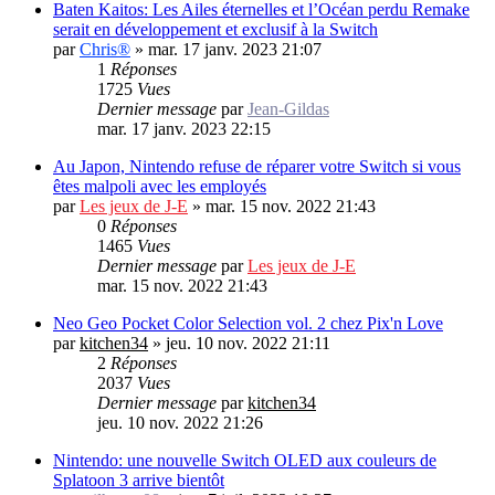
Baten Kaitos: Les Ailes éternelles et l’Océan perdu Remake
serait en développement et exclusif à la Switch
par
Chris®
»
mar. 17 janv. 2023 21:07
1
Réponses
1725
Vues
Dernier message
par
Jean-Gildas
mar. 17 janv. 2023 22:15
Au Japon, Nintendo refuse de réparer votre Switch si vous
êtes malpoli avec les employés
par
Les jeux de J-E
»
mar. 15 nov. 2022 21:43
0
Réponses
1465
Vues
Dernier message
par
Les jeux de J-E
mar. 15 nov. 2022 21:43
Neo Geo Pocket Color Selection vol. 2 chez Pix'n Love
par
kitchen34
»
jeu. 10 nov. 2022 21:11
2
Réponses
2037
Vues
Dernier message
par
kitchen34
jeu. 10 nov. 2022 21:26
Nintendo: une nouvelle Switch OLED aux couleurs de
Splatoon 3 arrive bientôt