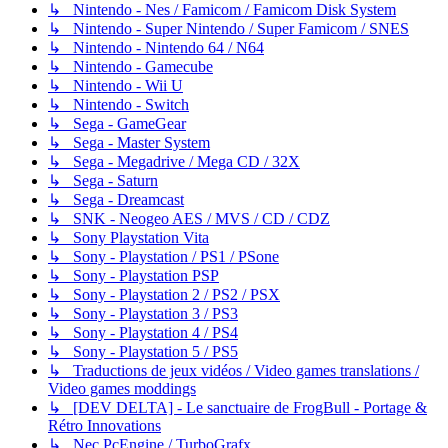
↳ Nintendo - Nes / Famicom / Famicom Disk System
↳ Nintendo - Super Nintendo / Super Famicom / SNES
↳ Nintendo - Nintendo 64 / N64
↳ Nintendo - Gamecube
↳ Nintendo - Wii U
↳ Nintendo - Switch
↳ Sega - GameGear
↳ Sega - Master System
↳ Sega - Megadrive / Mega CD / 32X
↳ Sega - Saturn
↳ Sega - Dreamcast
↳ SNK - Neogeo AES / MVS / CD / CDZ
↳ Sony Playstation Vita
↳ Sony - Playstation / PS1 / PSone
↳ Sony - Playstation PSP
↳ Sony - Playstation 2 / PS2 / PSX
↳ Sony - Playstation 3 / PS3
↳ Sony - Playstation 4 / PS4
↳ Sony - Playstation 5 / PS5
↳ Traductions de jeux vidéos / Video games translations /
Video games moddings
↳ [DEV DELTA] - Le sanctuaire de FrogBull - Portage &
Rétro Innovations
↳ Nec PcEngine / TurboGrafx