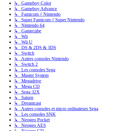
↳ Gameboy Color
↳ Gameboy Advance
↳ Famicom // Nintendo
↳ Super Famicom // Super Nintendo
↳ Nintendo 64
↳ Gamecube
↳ Wii
↳ Wii U
↳ DS & 2DS & 3DS
↳ Switch
↳ Autres consoles Nintendo
↳ Switch 2
↳ Les consoles Sega
↳ Master System
↳ Megadrive
↳ Mega CD
↳ Sega 32X
↳ Saturn
↳ Dreamcast
↳ Autres consoles et micro ordinateurs Sega
↳ Les consoles SNK
↳ Neogeo Pocket
↳ Neogeo AES
↳ Neogeo CD