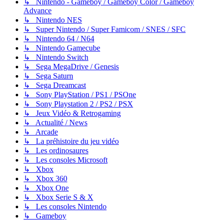
↳ Nintendo - Gameboy / Gameboy Color / Gameboy
Advance
↳ Nintendo NES
↳ Super Nintendo / Super Famicom / SNES / SFC
↳ Nintendo 64 / N64
↳ Nintendo Gamecube
↳ Nintendo Switch
↳ Sega MegaDrive / Genesis
↳ Sega Saturn
↳ Sega Dreamcast
↳ Sony PlayStation / PS1 / PSOne
↳ Sony Playstation 2 / PS2 / PSX
↳ Jeux Vidéo & Retrogaming
↳ Actualité / News
↳ Arcade
↳ La préhistoire du jeu vidéo
↳ Les ordinosaures
↳ Les consoles Microsoft
↳ Xbox
↳ Xbox 360
↳ Xbox One
↳ Xbox Serie S & X
↳ Les consoles Nintendo
↳ Gameboy