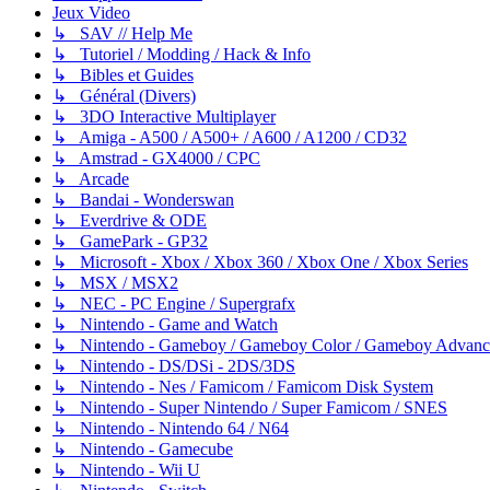
Jeux Video
↳ SAV // Help Me
↳ Tutoriel / Modding / Hack & Info
↳ Bibles et Guides
↳ Général (Divers)
↳ 3DO Interactive Multiplayer
↳ Amiga - A500 / A500+ / A600 / A1200 / CD32
↳ Amstrad - GX4000 / CPC
↳ Arcade
↳ Bandai - Wonderswan
↳ Everdrive & ODE
↳ GamePark - GP32
↳ Microsoft - Xbox / Xbox 360 / Xbox One / Xbox Series
↳ MSX / MSX2
↳ NEC - PC Engine / Supergrafx
↳ Nintendo - Game and Watch
↳ Nintendo - Gameboy / Gameboy Color / Gameboy Advanc
↳ Nintendo - DS/DSi - 2DS/3DS
↳ Nintendo - Nes / Famicom / Famicom Disk System
↳ Nintendo - Super Nintendo / Super Famicom / SNES
↳ Nintendo - Nintendo 64 / N64
↳ Nintendo - Gamecube
↳ Nintendo - Wii U