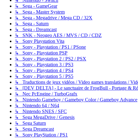
↳ Nintendo - Switch
↳ Sega - GameGear
↳ Sega - Master System
↳ Sega - Megadrive / Mega CD / 32X
↳ Sega - Saturn
↳ Sega - Dreamcast
↳ SNK - Neogeo AES / MVS / CD / CDZ
↳ Sony Playstation Vita
↳ Sony - Playstation / PS1 / PSone
↳ Sony - Playstation PSP
↳ Sony - Playstation 2 / PS2 / PSX
↳ Sony - Playstation 3 / PS3
↳ Sony - Playstation 4 / PS4
↳ Sony - Playstation 5 / PS5
↳ Traductions de jeux vidéos / Video games translations / V
↳ [DEV DELTA] - Le sanctuaire de FrogBull - Portage & Rét
↳ Nec PcEngine / TurboGrafx
↳ Nintendo Gameboy / Gameboy Color / Gameboy Advance
↳ Nintendo 64 / N64
↳ Nintendo SNES / SFC
↳ Sega MegaDrive / Genesis
↳ Sega Saturn
↳ Sega Dreamcast
↳ Sony PlayStation / PS1