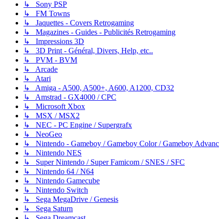
↳ Sony PSP
↳ FM Towns
↳ Jaquettes - Covers Retrogaming
↳ Magazines - Guides - Publicités Retrogaming
↳ Impressions 3D
↳ 3D Print - Général, Divers, Help, etc..
↳ PVM - BVM
↳ Arcade
↳ Atari
↳ Amiga - A500, A500+, A600, A1200, CD32
↳ Amstrad - GX4000 / CPC
↳ Microsoft Xbox
↳ MSX / MSX2
↳ NEC - PC Engine / Supergrafx
↳ NeoGeo
↳ Nintendo - Gameboy / Gameboy Color / Gameboy Advanc
↳ Nintendo NES
↳ Super Nintendo / Super Famicom / SNES / SFC
↳ Nintendo 64 / N64
↳ Nintendo Gamecube
↳ Nintendo Switch
↳ Sega MegaDrive / Genesis
↳ Sega Saturn
↳ Sega Dreamcast