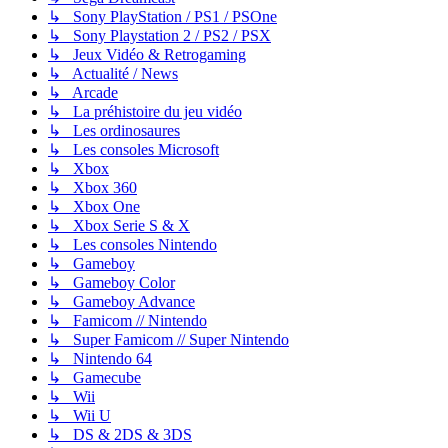
↳ Sony PlayStation / PS1 / PSOne
↳ Sony Playstation 2 / PS2 / PSX
↳ Jeux Vidéo & Retrogaming
↳ Actualité / News
↳ Arcade
↳ La préhistoire du jeu vidéo
↳ Les ordinosaures
↳ Les consoles Microsoft
↳ Xbox
↳ Xbox 360
↳ Xbox One
↳ Xbox Serie S & X
↳ Les consoles Nintendo
↳ Gameboy
↳ Gameboy Color
↳ Gameboy Advance
↳ Famicom // Nintendo
↳ Super Famicom // Super Nintendo
↳ Nintendo 64
↳ Gamecube
↳ Wii
↳ Wii U
↳ DS & 2DS & 3DS