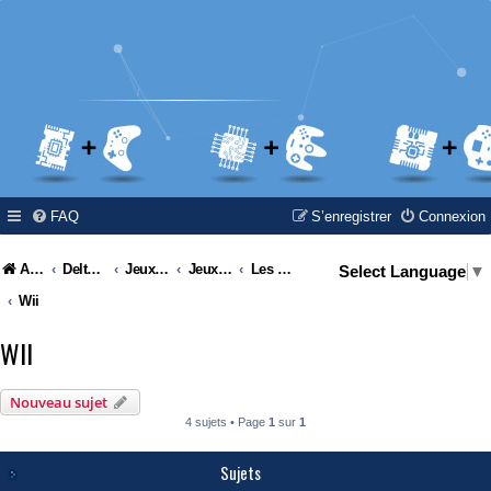
FAQ
S’enregistrer
Connexion
Accueil
Delta Island
Jeux Video
Jeux Vidéo & Retrogaming
Les consoles Nintendo
Select Language
▼
Wii
WII
Nouveau sujet
4 sujets • Page
1
sur
1
Sujets