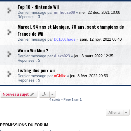
Top 10 - Nintendo Wii
Dernier message par
milhouse08
«
mer. 22 déc. 2021 10:08
Réponses :
3
Marcel, 94 ans et Monique, 70 ans, sont champions de
France de Wii
Dernier message par
Dc103chaos
«
sam. 12 nov. 2022 08:40
Wii ou Wii Mini ?
Dernier message par
Alexs023
«
jeu. 3 mars 2022 12:35
Réponses :
5
Listing des jeux wii
Dernier message par
nGNkz
«
jeu. 3 févr. 2022 20:53
Réponses :
5
Nouveau sujet
4 sujets • Page
1
sur
1
Aller à
PERMISSIONS DU FORUM