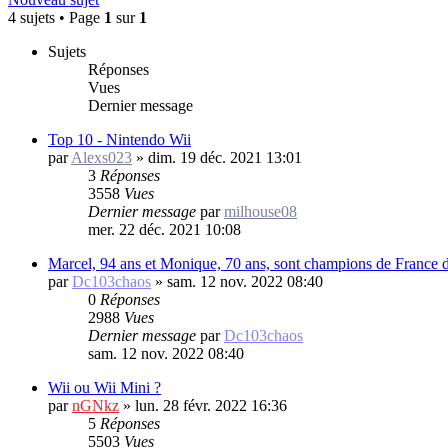
4 sujets • Page
1
sur
1
Sujets
Réponses
Vues
Dernier message
Top 10 - Nintendo Wii
par
Alexs023
»
dim. 19 déc. 2021 13:01
3
Réponses
3558
Vues
Dernier message
par
milhouse08
mer. 22 déc. 2021 10:08
Marcel, 94 ans et Monique, 70 ans, sont champions de France 
par
Dc103chaos
»
sam. 12 nov. 2022 08:40
0
Réponses
2988
Vues
Dernier message
par
Dc103chaos
sam. 12 nov. 2022 08:40
Wii ou Wii Mini ?
par
nGNkz
»
lun. 28 févr. 2022 16:36
5
Réponses
5503
Vues