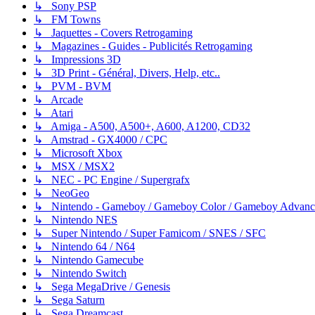
↳ Sony PSP
↳ FM Towns
↳ Jaquettes - Covers Retrogaming
↳ Magazines - Guides - Publicités Retrogaming
↳ Impressions 3D
↳ 3D Print - Général, Divers, Help, etc..
↳ PVM - BVM
↳ Arcade
↳ Atari
↳ Amiga - A500, A500+, A600, A1200, CD32
↳ Amstrad - GX4000 / CPC
↳ Microsoft Xbox
↳ MSX / MSX2
↳ NEC - PC Engine / Supergrafx
↳ NeoGeo
↳ Nintendo - Gameboy / Gameboy Color / Gameboy Advanc
↳ Nintendo NES
↳ Super Nintendo / Super Famicom / SNES / SFC
↳ Nintendo 64 / N64
↳ Nintendo Gamecube
↳ Nintendo Switch
↳ Sega MegaDrive / Genesis
↳ Sega Saturn
↳ Sega Dreamcast