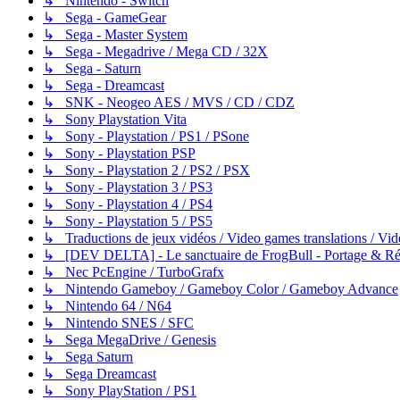
↳ Nintendo - Switch
↳ Sega - GameGear
↳ Sega - Master System
↳ Sega - Megadrive / Mega CD / 32X
↳ Sega - Saturn
↳ Sega - Dreamcast
↳ SNK - Neogeo AES / MVS / CD / CDZ
↳ Sony Playstation Vita
↳ Sony - Playstation / PS1 / PSone
↳ Sony - Playstation PSP
↳ Sony - Playstation 2 / PS2 / PSX
↳ Sony - Playstation 3 / PS3
↳ Sony - Playstation 4 / PS4
↳ Sony - Playstation 5 / PS5
↳ Traductions de jeux vidéos / Video games translations / V
↳ [DEV DELTA] - Le sanctuaire de FrogBull - Portage & Rét
↳ Nec PcEngine / TurboGrafx
↳ Nintendo Gameboy / Gameboy Color / Gameboy Advance
↳ Nintendo 64 / N64
↳ Nintendo SNES / SFC
↳ Sega MegaDrive / Genesis
↳ Sega Saturn
↳ Sega Dreamcast
↳ Sony PlayStation / PS1