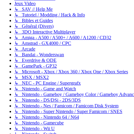
Jeux Video
↳ SAV // Help Me
↳ Tutoriel / Modding / Hack & Info
↳ Bibles et Guides
↳ Général (Divers)
↳ 3DO Interactive Multiplayer
↳ Amiga - A500 / A500+ / A600 / A1200 / CD32
↳ Amstrad - GX4000 / CPC
↳ Arcade
↳ Bandai - Wonderswan
↳ Everdrive & ODE
↳ GamePark - GP32
↳ Microsoft - Xbox / Xbox 360 / Xbox One / Xbox Series
↳ MSX / MSX2
↳ NEC - PC Engine / Supergrafx
↳ Nintendo - Game and Watch
↳ Nintendo - Gameboy / Gameboy Color / Gameboy Advanc
↳ Nintendo - DS/DSi - 2DS/3DS
↳ Nintendo - Nes / Famicom / Famicom Disk System
↳ Nintendo - Super Nintendo / Super Famicom / SNES
↳ Nintendo - Nintendo 64 / N64
↳ Nintendo - Gamecube
↳ Nintendo - Wii U