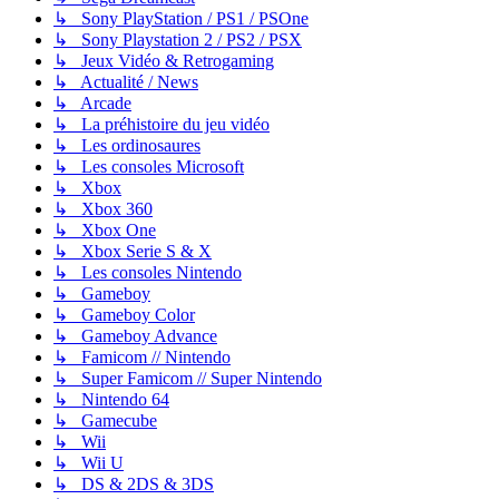
↳ Sony PlayStation / PS1 / PSOne
↳ Sony Playstation 2 / PS2 / PSX
↳ Jeux Vidéo & Retrogaming
↳ Actualité / News
↳ Arcade
↳ La préhistoire du jeu vidéo
↳ Les ordinosaures
↳ Les consoles Microsoft
↳ Xbox
↳ Xbox 360
↳ Xbox One
↳ Xbox Serie S & X
↳ Les consoles Nintendo
↳ Gameboy
↳ Gameboy Color
↳ Gameboy Advance
↳ Famicom // Nintendo
↳ Super Famicom // Super Nintendo
↳ Nintendo 64
↳ Gamecube
↳ Wii
↳ Wii U
↳ DS & 2DS & 3DS