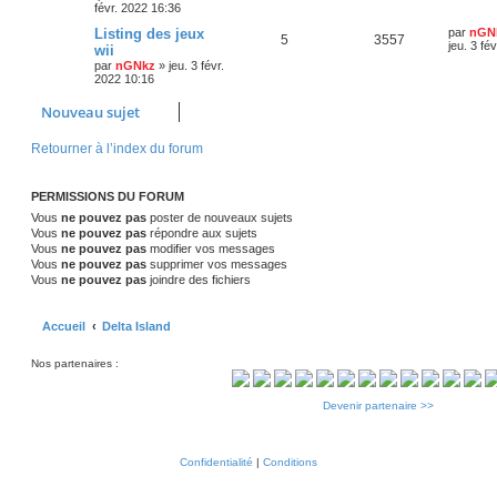
r
a
févr. 2022 16:36
s
é
u
n
g
i
D
Listing des jeux
e
par
nGN
R
V
5
e
3557
p
e
e
e
jeu. 3 fé
wii
r
r
par
nGNkz
»
jeu. 3 févr.
é
u
s
o
s
m
n
2022 10:16
e
i
p
e
s
e
n
Nouveau sujet
s
r
a
o
s
m
s
g
e
Retourner à l’index du forum
e
s
n
e
s
a
s
s
g
PERMISSIONS DU FORUM
e
e
Vous
ne pouvez pas
poster de nouveaux sujets
Vous
ne pouvez pas
répondre aux sujets
s
Vous
ne pouvez pas
modifier vos messages
Vous
ne pouvez pas
supprimer vos messages
Vous
ne pouvez pas
joindre des fichiers
Accueil
Delta Island
Nos partenaires :
Devenir partenaire >>
Confidentialité
|
Conditions