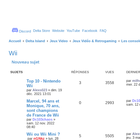
Delta Store
Website
YouTube
Facebook
FAQ
Discord
Accueil
Delta Island
Jeux Video
Jeux Vidéo & Retrogaming
Les consol
Wii
Nouveau sujet
SUJETS
RÉPONSES
VUES
DERNIE
D
Top 10 - Nintendo
par
milh
R
V
3
3558
e
mer. 22 
Wii
r
par
Alexs023
»
dim. 19
é
u
n
déc. 2021 13:01
i
p
e
e
D
Marcel, 94 ans et
par
Dc1
R
V
0
2993
r
e
sam. 12 
Monique, 70 ans,
o
s
m
r
sont champions
é
u
e
n
s
de France de Wii
n
i
s
p
e
e
par
Dc103chaos
»
a
s
r
sam. 12 nov. 2022
g
o
s
m
08:40
e
e
e
D
Wii ou Wii Mini ?
par
Alex
s
n
R
V
5
5505
e
jeu. 3 m
s
par
nGNkz
»
lun. 28
s