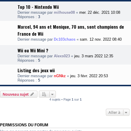
Top 10 - Nintendo Wii
Dernier message par
milhouse08
«
mer. 22 déc. 2021 10:08
Réponses :
3
Marcel, 94 ans et Monique, 70 ans, sont champions de
France de Wii
Dernier message par
Dc103chaos
«
sam. 12 nov. 2022 08:40
Wii ou Wii Mini ?
Dernier message par
Alexs023
«
jeu. 3 mars 2022 12:35
Réponses :
5
Listing des jeux wii
Dernier message par
nGNkz
«
jeu. 3 févr. 2022 20:53
Réponses :
5
Nouveau sujet
4 sujets • Page
1
sur
1
Aller à
PERMISSIONS DU FORUM