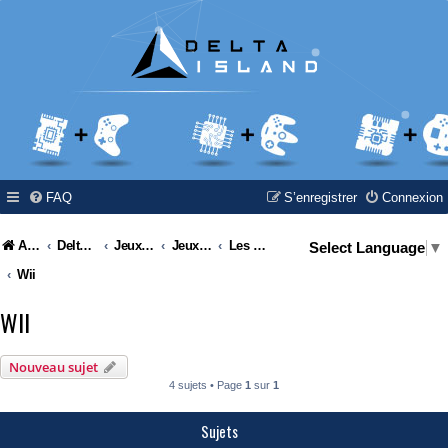
FAQ
S’enregistrer
Connexion
Accueil
Delta Island
Jeux Video
Jeux Vidéo & Retrogaming
Les consoles Nintendo
Select Language
▼
Wii
WII
Nouveau sujet
4 sujets • Page
1
sur
1
Sujets