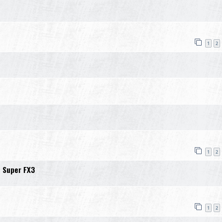
1
2
1
2
e Super FX3
1
2