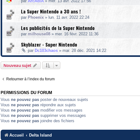
par
ArcAdiA
»
mer. 13 avr. 2022 17:56
La Super Nintendo a 30 ans !
par
Phoenix
»
lun. 11 avr. 2022 22:24
Les publicités de la Super Nintendo
par
milhouse08
»
mer. 16 févr. 2022 11:36
Skyblazer - Super Nintendo
par
Dc103chaos
»
mar. 28 déc. 2021 14:22
Nouveau sujet
Retourner à l’index du forum
PERMISSIONS DU FORUM
Vous
ne pouvez pas
poster de nouveaux sujets
Vous
ne pouvez pas
répondre aux sujets
Vous
ne pouvez pas
modifier vos messages
Vous
ne pouvez pas
supprimer vos messages
Vous
ne pouvez pas
joindre des fichiers
Accueil
Delta Island