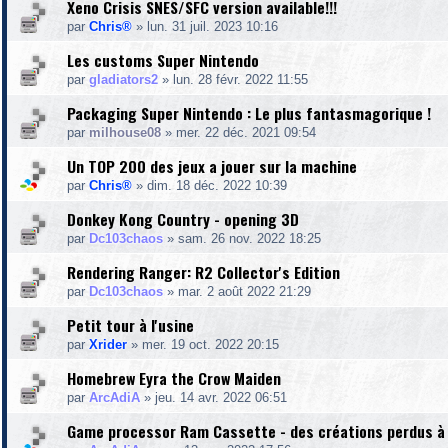
Xeno Crisis SNES/SFC version available!!!
par
Chris®
»
lun. 31 juil. 2023 10:16
Les customs Super Nintendo
par
gladiators2
»
lun. 28 févr. 2022 11:55
Packaging Super Nintendo : Le plus fantasmagorique !
par
milhouse08
»
mer. 22 déc. 2021 09:54
Un TOP 200 des jeux a jouer sur la machine
par
Chris®
»
dim. 18 déc. 2022 10:39
Donkey Kong Country - opening 3D
par
Dc103chaos
»
sam. 26 nov. 2022 18:25
Rendering Ranger: R2 Collector's Edition
par
Dc103chaos
»
mar. 2 août 2022 21:29
Petit tour à l'usine
par
Xrider
»
mer. 19 oct. 2022 20:15
Homebrew Eyra the Crow Maiden
par
ArcAdiA
»
jeu. 14 avr. 2022 06:51
Game processor Ram Cassette - des créations perdus à