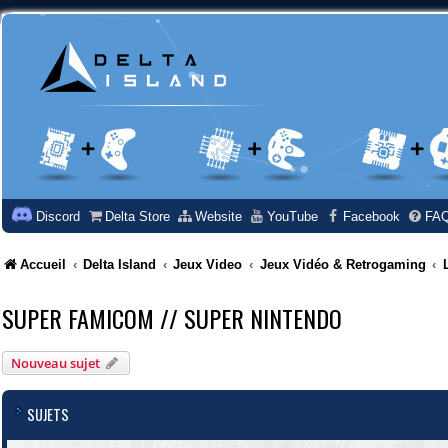
Discord
Delta Store
Website
YouTube
Facebook
FA
Accueil
Delta Island
Jeux Video
Jeux Vidéo & Retrogaming
SUPER FAMICOM // SUPER NINTENDO
Nouveau sujet
SUJETS