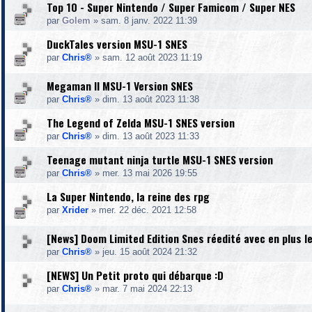
Top 10 - Super Nintendo / Super Famicom / Super NES
par
Golem
»
sam. 8 janv. 2022 11:39
DuckTales version MSU-1 SNES
par
Chris®
»
sam. 12 août 2023 11:19
Megaman II MSU-1 Version SNES
par
Chris®
»
dim. 13 août 2023 11:38
The Legend of Zelda MSU-1 SNES version
par
Chris®
»
dim. 13 août 2023 11:33
Teenage mutant ninja turtle MSU-1 SNES version
par
Chris®
»
mer. 13 mai 2026 19:55
La Super Nintendo, la reine des rpg
par
Xrider
»
mer. 22 déc. 2021 12:58
[News] Doom Limited Edition Snes réedité avec en plus l
par
Chris®
»
jeu. 15 août 2024 21:32
[NEWS] Un Petit proto qui débarque :D
par
Chris®
»
mar. 7 mai 2024 22:13