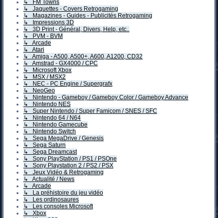
↳ FM Towns
↳ Jaquettes - Covers Retrogaming
↳ Magazines - Guides - Publicités Retrogaming
↳ Impressions 3D
↳ 3D Print - Général, Divers, Help, etc..
↳ PVM - BVM
↳ Arcade
↳ Atari
↳ Amiga - A500, A500+, A600, A1200, CD32
↳ Amstrad - GX4000 / CPC
↳ Microsoft Xbox
↳ MSX / MSX2
↳ NEC - PC Engine / Supergrafx
↳ NeoGeo
↳ Nintendo - Gameboy / Gameboy Color / Gameboy Advance
↳ Nintendo NES
↳ Super Nintendo / Super Famicom / SNES / SFC
↳ Nintendo 64 / N64
↳ Nintendo Gamecube
↳ Nintendo Switch
↳ Sega MegaDrive / Genesis
↳ Sega Saturn
↳ Sega Dreamcast
↳ Sony PlayStation / PS1 / PSOne
↳ Sony Playstation 2 / PS2 / PSX
↳ Jeux Vidéo & Retrogaming
↳ Actualité / News
↳ Arcade
↳ La préhistoire du jeu vidéo
↳ Les ordinosaures
↳ Les consoles Microsoft
↳ Xbox