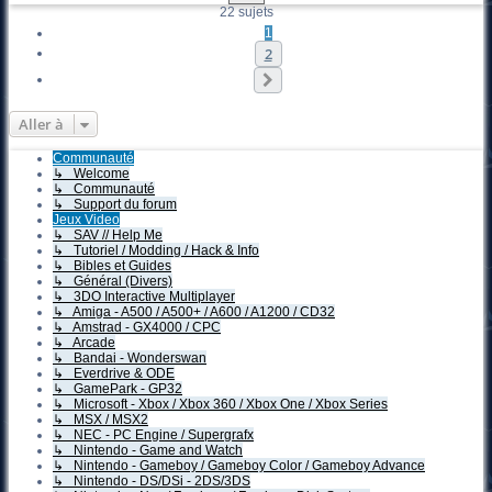
22 sujets
1
2
Suivante
Aller à
Communauté
↳ Welcome
↳ Communauté
↳ Support du forum
Jeux Video
↳ SAV // Help Me
↳ Tutoriel / Modding / Hack & Info
↳ Bibles et Guides
↳ Général (Divers)
↳ 3DO Interactive Multiplayer
↳ Amiga - A500 / A500+ / A600 / A1200 / CD32
↳ Amstrad - GX4000 / CPC
↳ Arcade
↳ Bandai - Wonderswan
↳ Everdrive & ODE
↳ GamePark - GP32
↳ Microsoft - Xbox / Xbox 360 / Xbox One / Xbox Series
↳ MSX / MSX2
↳ NEC - PC Engine / Supergrafx
↳ Nintendo - Game and Watch
↳ Nintendo - Gameboy / Gameboy Color / Gameboy Advance
↳ Nintendo - DS/DSi - 2DS/3DS