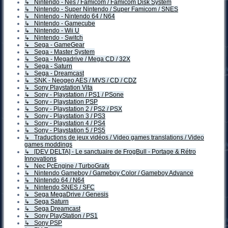
↳ Nintendo - Nes / Famicom / Famicom Disk System
↳ Nintendo - Super Nintendo / Super Famicom / SNES
↳ Nintendo - Nintendo 64 / N64
↳ Nintendo - Gamecube
↳ Nintendo - Wii U
↳ Nintendo - Switch
↳ Sega - GameGear
↳ Sega - Master System
↳ Sega - Megadrive / Mega CD / 32X
↳ Sega - Saturn
↳ Sega - Dreamcast
↳ SNK - Neogeo AES / MVS / CD / CDZ
↳ Sony Playstation Vita
↳ Sony - Playstation / PS1 / PSone
↳ Sony - Playstation PSP
↳ Sony - Playstation 2 / PS2 / PSX
↳ Sony - Playstation 3 / PS3
↳ Sony - Playstation 4 / PS4
↳ Sony - Playstation 5 / PS5
↳ Traductions de jeux vidéos / Video games translations / Video
games moddings
↳ [DEV DELTA] - Le sanctuaire de FrogBull - Portage & Rétro
Innovations
↳ Nec PcEngine / TurboGrafx
↳ Nintendo Gameboy / Gameboy Color / Gameboy Advance
↳ Nintendo 64 / N64
↳ Nintendo SNES / SFC
↳ Sega MegaDrive / Genesis
↳ Sega Saturn
↳ Sega Dreamcast
↳ Sony PlayStation / PS1
↳ Sony PSP