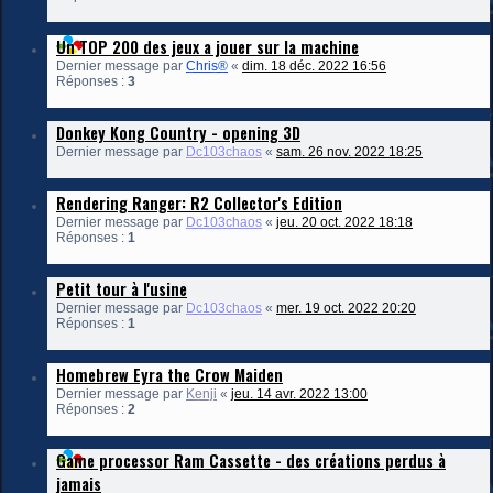
Un TOP 200 des jeux a jouer sur la machine
Dernier message par
Chris®
«
dim. 18 déc. 2022 16:56
Réponses :
3
Donkey Kong Country - opening 3D
Dernier message par
Dc103chaos
«
sam. 26 nov. 2022 18:25
Rendering Ranger: R2 Collector's Edition
Dernier message par
Dc103chaos
«
jeu. 20 oct. 2022 18:18
Réponses :
1
Petit tour à l'usine
Dernier message par
Dc103chaos
«
mer. 19 oct. 2022 20:20
Réponses :
1
Homebrew Eyra the Crow Maiden
Dernier message par
Kenji
«
jeu. 14 avr. 2022 13:00
Réponses :
2
Game processor Ram Cassette - des créations perdus à
jamais