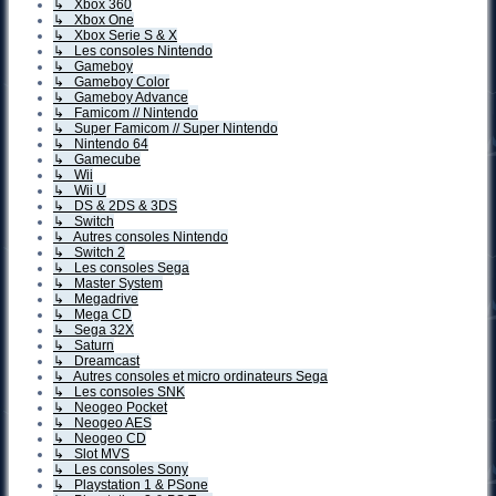
↳ Xbox 360
↳ Xbox One
↳ Xbox Serie S & X
↳ Les consoles Nintendo
↳ Gameboy
↳ Gameboy Color
↳ Gameboy Advance
↳ Famicom // Nintendo
↳ Super Famicom // Super Nintendo
↳ Nintendo 64
↳ Gamecube
↳ Wii
↳ Wii U
↳ DS & 2DS & 3DS
↳ Switch
↳ Autres consoles Nintendo
↳ Switch 2
↳ Les consoles Sega
↳ Master System
↳ Megadrive
↳ Mega CD
↳ Sega 32X
↳ Saturn
↳ Dreamcast
↳ Autres consoles et micro ordinateurs Sega
↳ Les consoles SNK
↳ Neogeo Pocket
↳ Neogeo AES
↳ Neogeo CD
↳ Slot MVS
↳ Les consoles Sony
↳ Playstation 1 & PSone