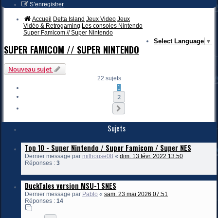
S’enregistrer
Accueil
Delta Island
Jeux Video
Jeux
Vidéo & Retrogaming
Les consoles Nintendo
Super Famicom // Super Nintendo
Select Language
▼
SUPER FAMICOM // SUPER NINTENDO
Nouveau sujet
22 sujets
1
2
Suivante
Sujets
Top 10 - Super Nintendo / Super Famicom / Super NES
Dernier message par
milhouse08
«
dim. 13 févr. 2022 13:50
Réponses :
3
DuckTales version MSU-1 SNES
Dernier message par
Pablo
«
sam. 23 mai 2026 07:51
Réponses :
14