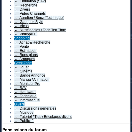
↳ Emulation (SAV)
↳ Recherche
↳ Divers
↳ Vidéo Channels
↳ Aurélien / Bouz "Technique"
↳ Gangeek Style
↳ Vicos
↳ NutsSpecies \ Tech Tea Time
↳ Philippe D.
Shopping
↳ Achat & Recherche
↳ Vente
↳ Estimation
↳ Bons plans
↳ Arnaques
Geek Zone
↳ Jouet
↳ Cinéma
↳ Bande Annonce
↳ Manga / Animation
↳ Moniteur Pro
↳ SAV
↳ Hardware
↳ Technique
↳ Informatique
Divers
↳ Discussions générales
↳ Musique
↳ Tutoriel / Tips / Bricolages divers
↳ Publicité
Permissions du forum