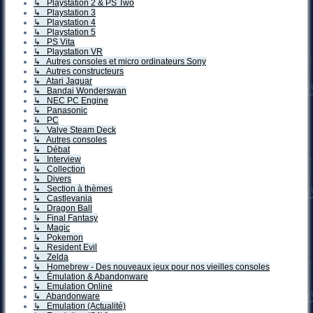
↳ Playstation 2 & PS Two
↳ Playstation 3
↳ Playstation 4
↳ Playstation 5
↳ PS Vita
↳ Playstation VR
↳ Autres consoles et micro ordinateurs Sony
↳ Autres constructeurs
↳ Atari Jaguar
↳ Bandai Wonderswan
↳ NEC PC Engine
↳ Panasonic
↳ PC
↳ Valve Steam Deck
↳ Autres consoles
↳ Débat
↳ Interview
↳ Collection
↳ Divers
↳ Section à thèmes
↳ Castlevania
↳ Dragon Ball
↳ Final Fantasy
↳ Magic
↳ Pokemon
↳ Resident Evil
↳ Zelda
↳ Homebrew - Des nouveaux jeux pour nos vieilles consoles
↳ Émulation & Abandonware
↳ Emulation Online
↳ Abandonware
↳ Emulation (Actualité)