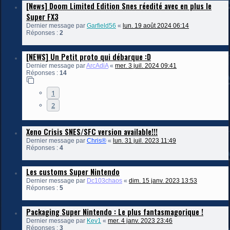
[News] Doom Limited Edition Snes réedité avec en plus le
Super FX3
Dernier message par
Garfield56
«
lun. 19 août 2024 06:14
Réponses :
2
[NEWS] Un Petit proto qui débarque :D
Dernier message par
ArcAdiA
«
mer. 3 juil. 2024 09:41
Réponses :
14
1
2
Xeno Crisis SNES/SFC version available!!!
Dernier message par
Chris®
«
lun. 31 juil. 2023 11:49
Réponses :
4
Les customs Super Nintendo
Dernier message par
Dc103chaos
«
dim. 15 janv. 2023 13:53
Réponses :
5
Packaging Super Nintendo : Le plus fantasmagorique !
Dernier message par
Kev1
«
mer. 4 janv. 2023 23:46
Réponses :
3