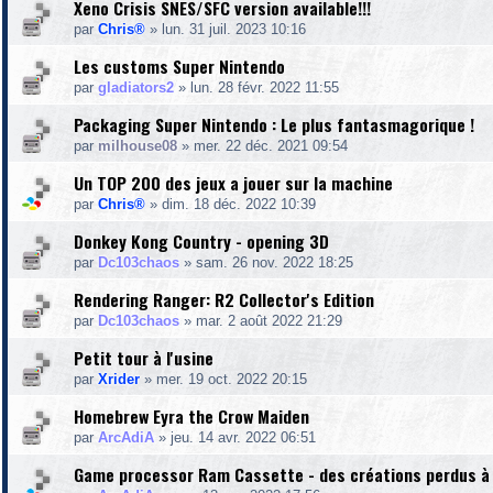
Xeno Crisis SNES/SFC version available!!!
par
Chris®
»
lun. 31 juil. 2023 10:16
Les customs Super Nintendo
par
gladiators2
»
lun. 28 févr. 2022 11:55
Packaging Super Nintendo : Le plus fantasmagorique !
par
milhouse08
»
mer. 22 déc. 2021 09:54
Un TOP 200 des jeux a jouer sur la machine
par
Chris®
»
dim. 18 déc. 2022 10:39
Donkey Kong Country - opening 3D
par
Dc103chaos
»
sam. 26 nov. 2022 18:25
Rendering Ranger: R2 Collector's Edition
par
Dc103chaos
»
mar. 2 août 2022 21:29
Petit tour à l'usine
par
Xrider
»
mer. 19 oct. 2022 20:15
Homebrew Eyra the Crow Maiden
par
ArcAdiA
»
jeu. 14 avr. 2022 06:51
Game processor Ram Cassette - des créations perdus à