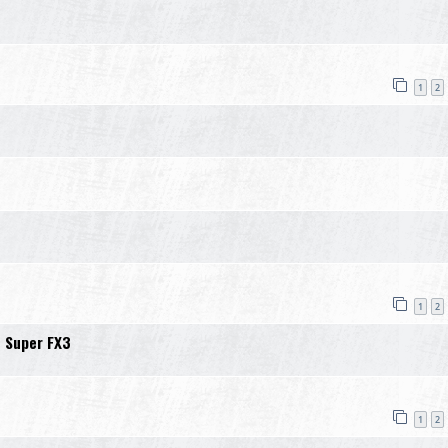
1
2
1
2
e Super FX3
1
2