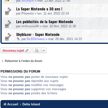
par
ArcAdiA
»
mer. 13 avr. 2022 17:56
La Super Nintendo a 30 ans !
par
Phoenix
»
lun. 11 avr. 2022 22:24
Les publicités de la Super Nintendo
par
milhouse08
»
mer. 16 févr. 2022 11:36
Skyblazer - Super Nintendo
par
Dc103chaos
»
mar. 28 déc. 2021 14:22
Nouveau sujet
Retourner à l’index du forum
PERMISSIONS DU FORUM
Vous
ne pouvez pas
poster de nouveaux sujets
Vous
ne pouvez pas
répondre aux sujets
Vous
ne pouvez pas
modifier vos messages
Vous
ne pouvez pas
supprimer vos messages
Vous
ne pouvez pas
joindre des fichiers
Accueil
Delta Island