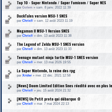
Top 10 - Super Nintendo / Super Famicom / Super NES
par
Golem
»
sam. 8 janv. 2022 11:39
DuckTales version MSU-1 SNES
par
Chris®
»
sam. 12 août 2023 11:19
Megaman II MSU-1 Version SNES
par
Chris®
»
dim. 13 août 2023 11:38
The Legend of Zelda MSU-1 SNES version
par
Chris®
»
dim. 13 août 2023 11:33
Teenage mutant ninja turtle MSU-1 SNES version
par
Chris®
»
mer. 13 mai 2026 19:55
La Super Nintendo, la reine des rpg
par
Xrider
»
mer. 22 déc. 2021 12:58
[News] Doom Limited Edition Snes réedité avec en plus l
par
Chris®
»
jeu. 15 août 2024 21:32
[NEWS] Un Petit proto qui débarque :D
par
Chris®
»
mar. 7 mai 2024 22:13