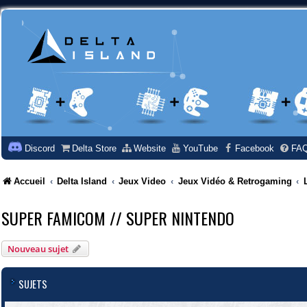
Discord
Delta Store
Website
YouTube
Facebook
FA
Accueil
Delta Island
Jeux Video
Jeux Vidéo & Retrogaming
SUPER FAMICOM // SUPER NINTENDO
Nouveau sujet
SUJETS