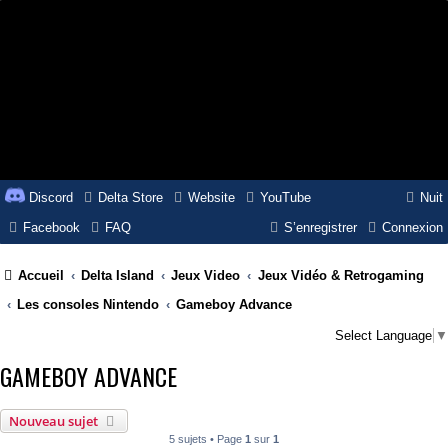
Discord
Delta Store
Website
YouTube
Nuit
Facebook
FAQ
S’enregistrer
Connexion
Accueil
Delta Island
Jeux Video
Jeux Vidéo & Retrogaming
Les consoles Nintendo
Gameboy Advance
Select Language
▼
GAMEBOY ADVANCE
Nouveau sujet
5 sujets • Page
1
sur
1