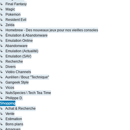
↳ Final Fantasy
↳ Magic
↳ Pokemon
↳ Resident Evil
↳ Zelda
↳ Homebrew - Des nouveaux jeux pour nos vieilles consoles
↳ Émulation & Abandonware
↳ Emulation Online
↳ Abandonware
↳ Emulation (Actualité)
↳ Emulation (SAV)
↳ Recherche
↳ Divers
↳ Vidéo Channels
↳ Aurélien / Bouz "Technique"
↳ Gangeek Style
↳ Vicos
↳ NutsSpecies \ Tech Tea Time
↳ Philippe D.
Shopping
↳ Achat & Recherche
↳ Vente
↳ Estimation
↳ Bons plans
↳ Arnaques