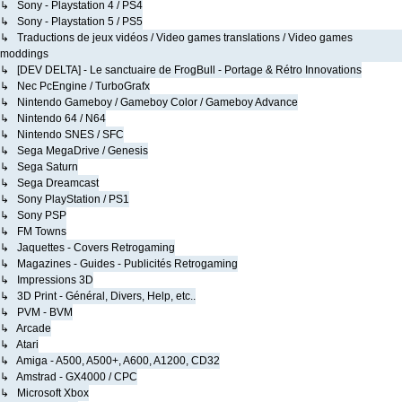
↳ Sony - Playstation 4 / PS4
↳ Sony - Playstation 5 / PS5
↳ Traductions de jeux vidéos / Video games translations / Video games
moddings
↳ [DEV DELTA] - Le sanctuaire de FrogBull - Portage & Rétro Innovations
↳ Nec PcEngine / TurboGrafx
↳ Nintendo Gameboy / Gameboy Color / Gameboy Advance
↳ Nintendo 64 / N64
↳ Nintendo SNES / SFC
↳ Sega MegaDrive / Genesis
↳ Sega Saturn
↳ Sega Dreamcast
↳ Sony PlayStation / PS1
↳ Sony PSP
↳ FM Towns
↳ Jaquettes - Covers Retrogaming
↳ Magazines - Guides - Publicités Retrogaming
↳ Impressions 3D
↳ 3D Print - Général, Divers, Help, etc..
↳ PVM - BVM
↳ Arcade
↳ Atari
↳ Amiga - A500, A500+, A600, A1200, CD32
↳ Amstrad - GX4000 / CPC
↳ Microsoft Xbox