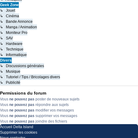
Geek Zone
↳ Jouet
↳ Cinéma
↳ Bande Annonce
↳ Manga / Animation
↳ Moniteur Pro
↳ SAV
↳ Hardware
↳ Technique
↳ Informatique
Divers
↳ Discussions générales
↳ Musique
↳ Tutoriel / Tips / Bricolages divers
↳ Publicité
Permissions du forum
Vous
ne pouvez pas
poster de nouveaux sujets
Vous
ne pouvez pas
répondre aux sujets
Vous
ne pouvez pas
modifier vos messages
Vous
ne pouvez pas
supprimer vos messages
Vous
ne pouvez pas
joindre des fichiers
Accueil
Delta Island
Supprimer les cookies