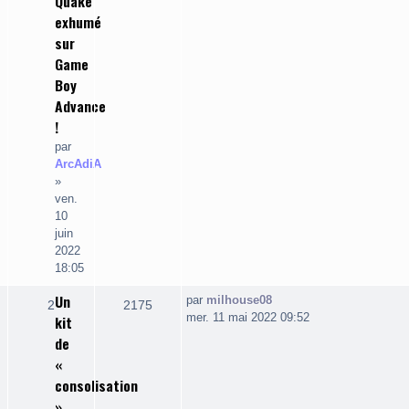
Quake
exhumé
sur
Game
Boy
Advance
!
par
ArcAdiA
»
ven.
10
juin
2022
18:05
Un
Dernier
par
milhouse08
Réponses
Vues
2
2175
message
mer. 11 mai 2022 09:52
kit
de
«
consolisation
»