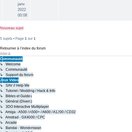
janv.
2022
00:08
Nouveau sujet
5 sujets • Page
1
sur
1
Retourner à l’index du forum
Aller à
Communauté
↳ Welcome
↳ Communauté
↳ Support du forum
Jeux Video
↳ SAV // Help Me
↳ Tutoriel / Modding / Hack & Info
↳ Bibles et Guides
↳ Général (Divers)
↳ 3DO Interactive Multiplayer
↳ Amiga - A500 / A500+ / A600 / A1200 / CD32
↳ Amstrad - GX4000 / CPC
↳ Arcade
↳ Bandai - Wonderswan