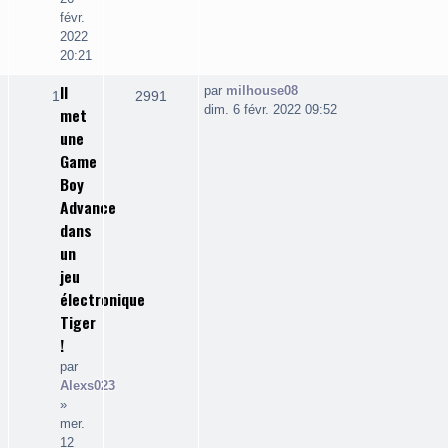
févr.
2022
20:21
Il
Dernier
par
milhouse08
Réponses
Vues
1
2991
message
dim. 6 févr. 2022 09:52
met
une
Game
Boy
Advance
dans
un
jeu
électronique
Tiger
!
par
Alexs023
»
mer.
12