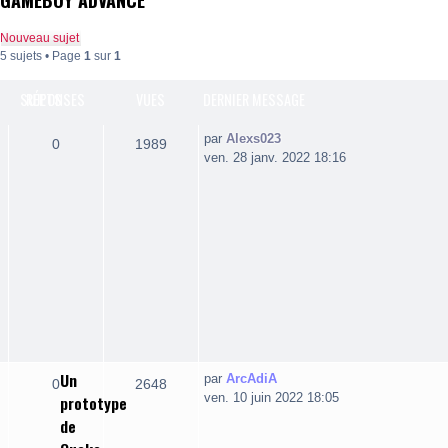
GAMEBOY ADVANCE
Nouveau sujet
5 sujets • Page
1
sur
1
SUJETS
RÉPONSES
VUES
DERNIER MESSAGE
Dernier
par
Alexs023
Réponses
Vues
0
1989
message
ven. 28 janv. 2022 18:16
Un
Dernier
par
ArcAdiA
Réponses
Vues
0
2648
message
ven. 10 juin 2022 18:05
prototype
de