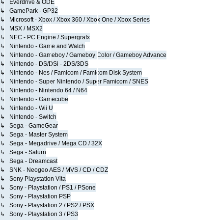
↳ Everdrive & ODE
↳ GamePark - GP32
↳ Microsoft - Xbox / Xbox 360 / Xbox One / Xbox Series
↳ MSX / MSX2
↳ NEC - PC Engine / Supergrafx
↳ Nintendo - Game and Watch
↳ Nintendo - Gameboy / Gameboy Color / Gameboy Advance
↳ Nintendo - DS/DSi - 2DS/3DS
↳ Nintendo - Nes / Famicom / Famicom Disk System
↳ Nintendo - Super Nintendo / Super Famicom / SNES
↳ Nintendo - Nintendo 64 / N64
↳ Nintendo - Gamecube
↳ Nintendo - Wii U
↳ Nintendo - Switch
↳ Sega - GameGear
↳ Sega - Master System
↳ Sega - Megadrive / Mega CD / 32X
↳ Sega - Saturn
↳ Sega - Dreamcast
↳ SNK - Neogeo AES / MVS / CD / CDZ
↳ Sony Playstation Vita
↳ Sony - Playstation / PS1 / PSone
↳ Sony - Playstation PSP
↳ Sony - Playstation 2 / PS2 / PSX
↳ Sony - Playstation 3 / PS3