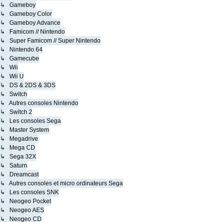
↳ Gameboy
↳ Gameboy Color
↳ Gameboy Advance
↳ Famicom // Nintendo
↳ Super Famicom // Super Nintendo
↳ Nintendo 64
↳ Gamecube
↳ Wii
↳ Wii U
↳ DS & 2DS & 3DS
↳ Switch
↳ Autres consoles Nintendo
↳ Switch 2
↳ Les consoles Sega
↳ Master System
↳ Megadrive
↳ Mega CD
↳ Sega 32X
↳ Saturn
↳ Dreamcast
↳ Autres consoles et micro ordinateurs Sega
↳ Les consoles SNK
↳ Neogeo Pocket
↳ Neogeo AES
↳ Neogeo CD