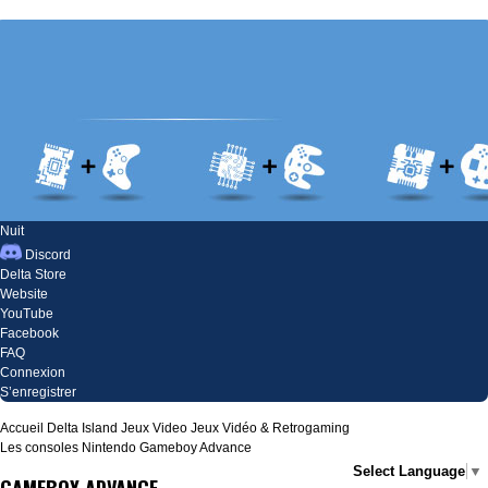
Nuit
Discord
Delta Store
Website
YouTube
Facebook
FAQ
Connexion
S’enregistrer
Accueil
Delta Island
Jeux Video
Jeux Vidéo & Retrogaming
Les consoles Nintendo
Gameboy Advance
Select Language
▼