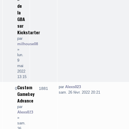
de
la
GBA
sur
Kickstarter
par
milhouse08
»
lun.
9
mai
2022
13:15
Custom
Dernier
par
Alexs023
Réponses
Vues
0
1881
message
sam. 26 févr. 2022 20:21
Gameboy
Advance
par
Alexs023
»
sam.
26