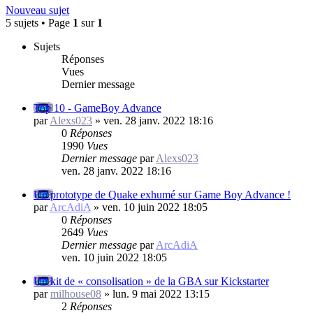
Nouveau sujet
5 sujets • Page
1
sur
1
Sujets
Réponses
Vues
Dernier message
Top 10 - GameBoy Advance
par
Alexs023
»
ven. 28 janv. 2022 18:16
0
Réponses
1990
Vues
Dernier message
par
Alexs023
ven. 28 janv. 2022 18:16
Un prototype de Quake exhumé sur Game Boy Advance !
par
ArcAdiA
»
ven. 10 juin 2022 18:05
0
Réponses
2649
Vues
Dernier message
par
ArcAdiA
ven. 10 juin 2022 18:05
Un kit de « consolisation » de la GBA sur Kickstarter
par
milhouse08
»
lun. 9 mai 2022 13:15
2
Réponses