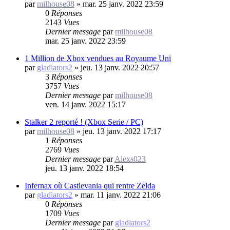
par
milhouse08
»
mar. 25 janv. 2022 23:59
0
Réponses
2143
Vues
Dernier message
par
milhouse08
mar. 25 janv. 2022 23:59
1 Million de Xbox vendues au Royaume Uni
par
gladiators2
»
jeu. 13 janv. 2022 20:57
3
Réponses
3757
Vues
Dernier message
par
milhouse08
ven. 14 janv. 2022 15:17
Stalker 2 reporté ! (Xbox Serie / PC)
par
milhouse08
»
jeu. 13 janv. 2022 17:17
1
Réponses
2769
Vues
Dernier message
par
Alexs023
jeu. 13 janv. 2022 18:54
Infernax où Castlevania qui rentre Zelda
par
gladiators2
»
mar. 11 janv. 2022 21:06
0
Réponses
1709
Vues
Dernier message
par
gladiators2