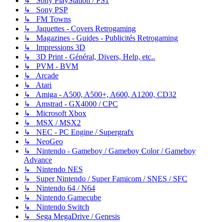
↳ Sony PlayStation / PS1
↳ Sony PSP
↳ FM Towns
↳ Jaquettes - Covers Retrogaming
↳ Magazines - Guides - Publicités Retrogaming
↳ Impressions 3D
↳ 3D Print - Général, Divers, Help, etc..
↳ PVM - BVM
↳ Arcade
↳ Atari
↳ Amiga - A500, A500+, A600, A1200, CD32
↳ Amstrad - GX4000 / CPC
↳ Microsoft Xbox
↳ MSX / MSX2
↳ NEC - PC Engine / Supergrafx
↳ NeoGeo
↳ Nintendo - Gameboy / Gameboy Color / Gameboy
Advance
↳ Nintendo NES
↳ Super Nintendo / Super Famicom / SNES / SFC
↳ Nintendo 64 / N64
↳ Nintendo Gamecube
↳ Nintendo Switch
↳ Sega MegaDrive / Genesis