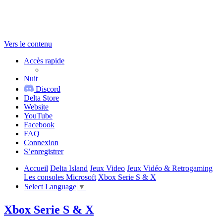
Vers le contenu
Accès rapide
Nuit
Discord
Delta Store
Website
YouTube
Facebook
FAQ
Connexion
S’enregistrer
Accueil
Delta Island
Jeux Video
Jeux Vidéo & Retrogaming
Les consoles Microsoft
Xbox Serie S & X
Select Language
▼
Xbox Serie S & X