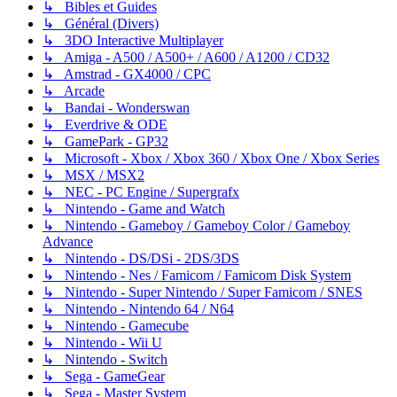
↳ Bibles et Guides
↳ Général (Divers)
↳ 3DO Interactive Multiplayer
↳ Amiga - A500 / A500+ / A600 / A1200 / CD32
↳ Amstrad - GX4000 / CPC
↳ Arcade
↳ Bandai - Wonderswan
↳ Everdrive & ODE
↳ GamePark - GP32
↳ Microsoft - Xbox / Xbox 360 / Xbox One / Xbox Series
↳ MSX / MSX2
↳ NEC - PC Engine / Supergrafx
↳ Nintendo - Game and Watch
↳ Nintendo - Gameboy / Gameboy Color / Gameboy
Advance
↳ Nintendo - DS/DSi - 2DS/3DS
↳ Nintendo - Nes / Famicom / Famicom Disk System
↳ Nintendo - Super Nintendo / Super Famicom / SNES
↳ Nintendo - Nintendo 64 / N64
↳ Nintendo - Gamecube
↳ Nintendo - Wii U
↳ Nintendo - Switch
↳ Sega - GameGear
↳ Sega - Master System