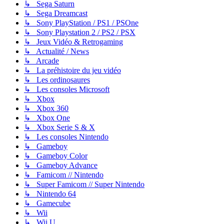
↳ Sega Saturn
↳ Sega Dreamcast
↳ Sony PlayStation / PS1 / PSOne
↳ Sony Playstation 2 / PS2 / PSX
↳ Jeux Vidéo & Retrogaming
↳ Actualité / News
↳ Arcade
↳ La préhistoire du jeu vidéo
↳ Les ordinosaures
↳ Les consoles Microsoft
↳ Xbox
↳ Xbox 360
↳ Xbox One
↳ Xbox Serie S & X
↳ Les consoles Nintendo
↳ Gameboy
↳ Gameboy Color
↳ Gameboy Advance
↳ Famicom // Nintendo
↳ Super Famicom // Super Nintendo
↳ Nintendo 64
↳ Gamecube
↳ Wii
↳ Wii U