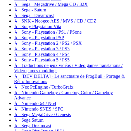
↳ Sega - Megadrive / Mega CD / 32X
↳ Sega - Saturn
↳ Sega - Dreamcast
↳ SNK - Neogeo AES / MVS / CD / CDZ
↳ Sony Playstation Vita
↳ Sony - Playstation / PS1 / PSone
↳ Sony - Playstation PSP
↳ Sony - Playstation 2 / PS2 / PSX
↳ Sony - Playstation 3 / PS3
↳ Sony - Playstation 4 / PS4
↳ Sony - Playstation 5 / PS5
↳ Traductions de jeux vidéos / Video games translations /
Video games moddings
↳ [DEV DELTA] - Le sanctuaire de FrogBull - Portage &
Rétro Innovations
↳ Nec PcEngine / TurboGrafx
↳ Nintendo Gameboy / Gameboy Color / Gameboy
Advance
↳ Nintendo 64 / N64
↳ Nintendo SNES / SFC
↳ Sega MegaDrive / Genesis
↳ Sega Saturn
↳ Sega Dreamcast