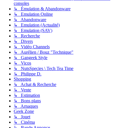
consoles
↳ Émulation & Abandonware
↳ Emulation Online
↳ Abandonware
↳ Emulation (Actualité)
↳ Emulation (SAV)
↳ Recherche
↳ Divers
↳ Vidéo Channels
↳ Aurélien / Bouz "Technique"
↳ Gangeek Style
↳ Vicos
↳ NutsSpecies \ Tech Tea Time
↳ Philippe D.
Shopping
↳ Achat & Recherche
↳ Vente
↳ Estimation
↳ Bons plans
↳ Arnaques
Geek Zone
↳ Jouet
↳ Cinéma
↳ Bande Annonce