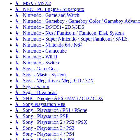
↳ MSX / MSX2
↳ NEC - PC Engine / Supergrafx
↳ Nintendo - Game and Watch
↳ Nintendo - Gameboy / Gameboy Color / Gameboy Advanc
↳ Nintendo - DS/DSi - 2DS/3DS
↳ Nintendo - Nes / Famicom / Famicom Disk System
↳ Nintendo - Super Nintendo / Super Famicom / SNES
↳ Nintendo - Nintendo 64 / N64
↳ Nintendo - Gamecube
↳ Nintendo - Wii U
↳ Nintendo - Switch
↳ Sega - GameGear
↳ Sega - Master System
↳ Sega - Megadrive / Mega CD / 32X
↳ Sega - Saturn
↳ Sega - Dreamcast
↳ SNK - Neogeo AES / MVS / CD / CDZ
↳ Sony Playstation Vita
↳ Sony - Playstation / PS1 / PSone
↳ Sony - Playstation PSP
↳ Sony - Playstation 2 / PS2 / PSX
↳ Sony - Playstation 3 / PS3
↳ Sony - Playstation 4 / PS4
↳ Sony - Playstation 5 / PS5