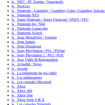
↳ NEC - PC Engine / Supergrafx
↳ NeoGeo
↳ Nintendo - Gameboy / Gameboy Color / Gameboy Advanc
↳ Nintendo NES
↳ Super Nintendo / Super Famicom / SNES / SFC
↳ Nintendo 64 / N64
↳ Nintendo Gamecube
↳ Nintendo Switch
↳ Sega MegaDrive / Genesis
↳ Sega Saturn
↳ Sega Dreamcast
↳ Sony PlayStation / PS1 / PSOne
↳ Sony Playstation 2 / PS2 / PSX
↳ Jeux Vidéo & Retrogaming
↳ Actualité / News
↳ Arcade
↳ La préhistoire du jeu vidéo
↳ Les ordinosaures
↳ Les consoles Microsoft
↳ Xbox
↳ Xbox 360
↳ Xbox One
↳ Xbox Serie S & X
↳ Les consoles Nintendo