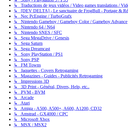
↳ Traductions de jeux vidéos / Video games translations / V
↳ [DEV DELTA] - Le sanctuaire de FrogBull - Portage & Rét
↳ Nec PcEngine / TurboGrafx
↳ Nintendo Gameboy / Gameboy Color / Gameboy Advance
↳ Nintendo 64 / N64
↳ Nintendo SNES / SFC
↳ Sega MegaDrive / Genesis
↳ Sega Saturn
↳ Sega Dreamcast
↳ Sony PlayStation / PS1
↳ Sony PSP
↳ FM Towns
↳ Jaquettes - Covers Retrogaming
↳ Magazines - Guides - Publicités Retrogaming
↳ Impressions 3D
↳ 3D Print - Général, Divers, Help, etc..
↳ PVM - BVM
↳ Arcade
↳ Atari
↳ Amiga - A500, A500+, A600, A1200, CD32
↳ Amstrad - GX4000 / CPC
↳ Microsoft Xbox
↳ MSX / MSX2