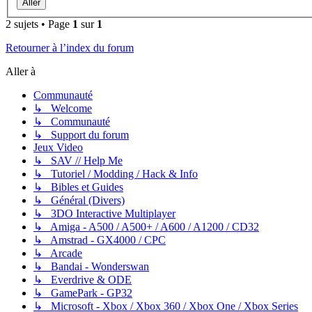
2 sujets • Page
1
sur
1
Retourner à l’index du forum
Aller à
Communauté
↳ Welcome
↳ Communauté
↳ Support du forum
Jeux Video
↳ SAV // Help Me
↳ Tutoriel / Modding / Hack & Info
↳ Bibles et Guides
↳ Général (Divers)
↳ 3DO Interactive Multiplayer
↳ Amiga - A500 / A500+ / A600 / A1200 / CD32
↳ Amstrad - GX4000 / CPC
↳ Arcade
↳ Bandai - Wonderswan
↳ Everdrive & ODE
↳ GamePark - GP32
↳ Microsoft - Xbox / Xbox 360 / Xbox One / Xbox Series