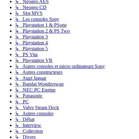
↳ Neogeo AES
↳ Neogeo CD
↳ Slot MVS
↳ Les consoles Sony
↳ Playstation 1 & PSone
↳ Playstation 2 & PS Two
↳ Playstation 3
↳ Playstation 4
↳ Playstation 5
↳ PS Vita
↳ Playstation VR
↳ Autres consoles et micro ordinateurs Sony
↳ Autres constructeurs
↳ Atari Jaguar
↳ Bandai Wonderswan
↳ NEC PC Engine
↳ Panasonic
↳ PC
↳ Valve Steam Deck
↳ Autres consoles
↳ Débat
↳ Interview
↳ Collection
↳ Divers