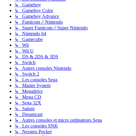
↳ Gameboy
↳ Gameboy Color
↳ Gameboy Advance
↳ Famicom // Nintendo
↳ Super Famicom // Super Nintendo
↳ Nintendo 64
↳ Gamecube
↳ Wii
↳ Wii U
↳ DS & 2DS & 3DS
↳ Switch
↳ Autres consoles Nintendo
↳ Switch 2
↳ Les consoles Sega
↳ Master System
↳ Megadrive
↳ Mega CD
↳ Sega 32X
↳ Saturn
↳ Dreamcast
↳ Autres consoles et micro ordinateurs Sega
↳ Les consoles SNK
↳ Neogeo Pocket