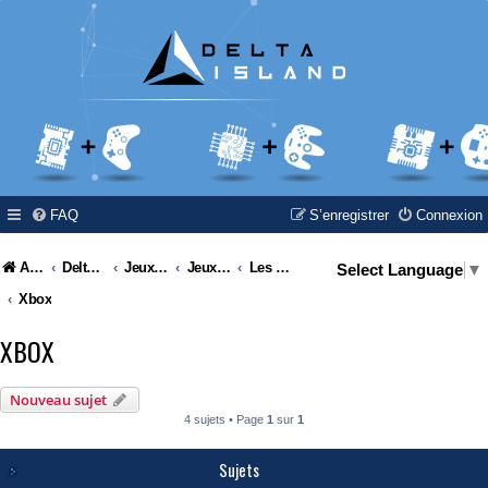
FAQ
S’enregistrer
Connexion
Accueil
Delta Island
Jeux Video
Jeux Vidéo & Retrogaming
Les consoles Microsoft
Select Language
▼
Xbox
XBOX
Nouveau sujet
4 sujets • Page
1
sur
1
Sujets