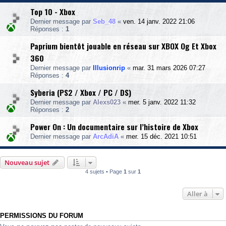
Top 10 - Xbox
Dernier message par
Seb_48
«
ven. 14 janv. 2022 21:06
Réponses :
1
Paprium bientôt jouable en réseau sur XBOX Og Et Xbox
360
Dernier message par
Illusionrip
«
mar. 31 mars 2026 07:27
Réponses :
4
Syberia (PS2 / Xbox / PC / DS)
Dernier message par
Alexs023
«
mer. 5 janv. 2022 11:32
Réponses :
2
Power On : Un documentaire sur l’histoire de Xbox
Dernier message par
ArcAdiA
«
mer. 15 déc. 2021 10:51
Nouveau sujet
4 sujets • Page
1
sur
1
Aller à
PERMISSIONS DU FORUM