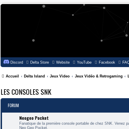
Discord
Delta Store
Website
YouTube
Facebook
FA
Accueil
Delta Island
Jeux Video
Jeux Vidéo & Retrogaming
LES CONSOLES SNK
FORUM
Neogeo Pocket
Fanatique de la première console portable de chez SNK. Venez pa
Neo Geo Pocket.