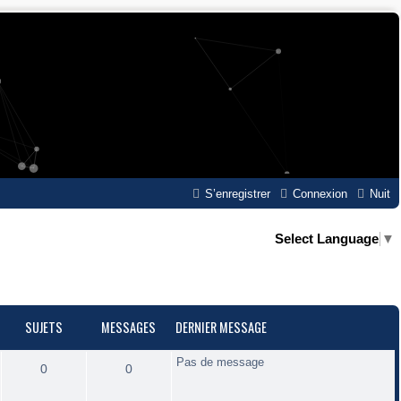
S’enregistrer
Connexion
Nuit
Select Language
▼
SUJETS
MESSAGES
DERNIER MESSAGE
Pas de message
S
M
0
0
u
e