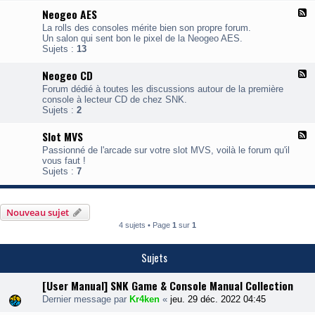
N
Neogeo AES
F
e
l
o
La rolls des consoles mérite bien son propre forum.
u
g
Un salon qui sent bon le pixel de la Neogeo AES.
x
e
Sujets :
13
-
o
N
P
Neogeo CD
F
e
o
l
o
c
Forum dédié à toutes les discussions autour de la première
u
g
k
console à lecteur CD de chez SNK.
x
e
e
Sujets :
2
-
o
t
N
A
Slot MVS
F
e
E
l
o
S
Passionné de l'arcade sur votre slot MVS, voilà le forum qu'il
u
g
vous faut !
x
e
Sujets :
7
-
o
S
C
l
D
o
Nouveau sujet
t
4 sujets • Page
1
sur
1
V
S
Sujets
[User Manual] SNK Game & Console Manual Collection
Dernier message par
Kr4ken
«
jeu. 29 déc. 2022 04:45