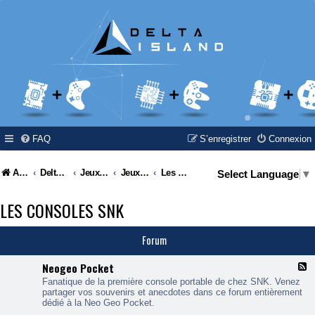
FAQ
S’enregistrer
Connexion
Accueil
Delta Island
Jeux Video
Jeux Vidéo & Retrogaming
Les consoles SNK
Select Language
▼
LES CONSOLES SNK
Forum
Neogeo Pocket
F
l
Fanatique de la première console portable de chez SNK. Venez
u
partager vos souvenirs et anecdotes dans ce forum entièrement
x
dédié à la Neo Geo Pocket.
-